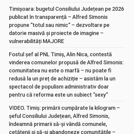
Timișoara: bugetul Consiliului Județean pe 2026
publicat în transparență – Alfred Simonis
propune “totul sau nimic“ – dezvoltare pe
datorie masivă și proiecte de imagine –
vulnerabilități MAJORE
Fostul șef al PNL Timiș, Alin Nica, contestă
vinderea comunelor propusă de Alfred Simonis:
comunitatea nu este o marfă – nu poate fi
redusă la un preț de achiziție – asistăm la un
spectacol de populism administrativ doar
pentru că reforma este un subiect “sexy“
VIDEO. Timiș: primării cumpărate la kilogram –
șeful Consiliului Județean, Alfred Simonis,
îndeamnă primarii să-și vândă comunele,
cetățenii și să-și abandoneze comunitățile –