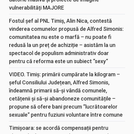
vulnerabilități MAJORE
Fostul șef al PNL Timiș, Alin Nica, contestă
vinderea comunelor propusă de Alfred Simonis:
comunitatea nu este o marfă – nu poate fi
redusă la un preț de achiziție – asistăm la un
spectacol de populism administrativ doar
pentru că reforma este un subiect “sexy“
VIDEO. Timiș: primării cumpărate la kilogram –
șeful Consiliului Județean, Alfred Simonis,
îndeamnă primarii să-și vândă comunele,
cetățenii și să-și abandoneze comunitățile –
propune să ofere bani precum “lucrătoarelor
sexuale“ pentru fuziuni voluntare între comune
Timișoara: se acordă compensații pentru