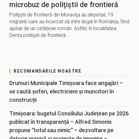
microbuz de poliţiştii de frontieră
Poliţiştii de frontieră din Moraviţa au depistat, 19
migranți care au încercat să intre ilegal în România, fiind
ajutați de un cetățean român. Astfel, în localitatea
Denta polițiștii de frontieră…
RECOMANDĂRILE NOASTRE
Drumuri Municipale Timișoara face angajări –
se caută șoferi, electricieni și muncitori în
construcții
Timișoara: bugetul Consiliului Județean pe 2026
publicat în transparență – Alfred Simonis
propune “totul sau nimic“ – dezvoltare pe
datorie masivă și proiecte de imagine –