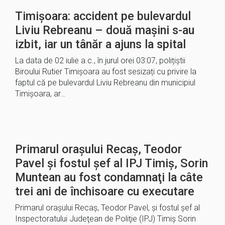
Timișoara: accident pe bulevardul
Liviu Rebreanu – două mașini s-au
izbit, iar un tânăr a ajuns la spital
La data de 02 iulie a.c., în jurul orei 03:07, polițiștii
Biroului Rutier Timișoara au fost sesizați cu privire la
faptul că pe bulevardul Liviu Rebreanu din municipiul
Timișoara, ar…
Primarul oraşului Recaş, Teodor
Pavel şi fostul şef al IPJ Timiş, Sorin
Muntean au fost condamnaţi la câte
trei ani de închisoare cu executare
Primarul oraşului Recaş, Teodor Pavel, şi fostul şef al
Inspectoratului Judeţean de Poliţie (IPJ) Timiş Sorin