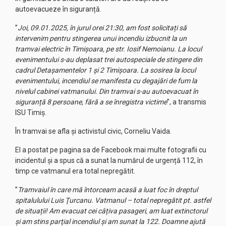
autoevacueze în siguranță.
”
Joi, 09.01.2025, în jurul orei 21:30, am fost solicitați să
intervenim pentru stingerea unui incendiu izbucnit la un
tramvai electric în Timișoara, pe str. Iosif Nemoianu. La locul
evenimentului s-au deplasat trei autospeciale de stingere din
cadrul Detașamentelor 1 şi 2 Timișoara. La sosirea la locul
evenimentului, incendiul se manifesta cu degajări de fum la
nivelul cabinei vatmanului. Din tramvai s-au autoevacuat în
siguranță 8 persoane, fără a se înregistra victime
”, a transmis
ISU Timiș.
În tramvai se afla şi activistul civic, Corneliu Vaida.
El a postat pe pagina sa de Facebook mai multe fotografii cu
incidentul şi a spus că a sunat la numărul de urgență 112, în
timp ce vatmanul era total nepregătit.
”
Tramvaiul în care mă întorceam acasă a luat foc în dreptul
spitalulului Luis Ţurcanu. Vatmanul – total nepregătit pt. astfel
de situații! Am evacuat cei câțiva pasageri, am luat extinctorul
şi am stins parţial incendiul şi am sunat la 122. Doamne ajută