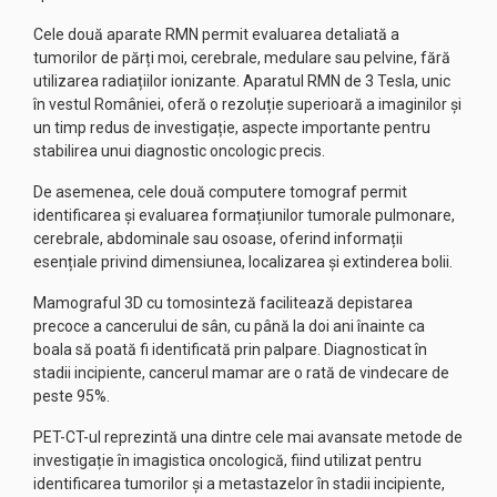
Cele două aparate RMN permit evaluarea detaliată a
tumorilor de părți moi, cerebrale, medulare sau pelvine, fără
utilizarea radiațiilor ionizante. Aparatul RMN de 3 Tesla, unic
în vestul României, oferă o rezoluție superioară a imaginilor și
un timp redus de investigație, aspecte importante pentru
stabilirea unui diagnostic oncologic precis.
De asemenea, cele două computere tomograf permit
identificarea și evaluarea formațiunilor tumorale pulmonare,
cerebrale, abdominale sau osoase, oferind informații
esențiale privind dimensiunea, localizarea și extinderea bolii.
Mamograful 3D cu tomosinteză facilitează depistarea
precoce a cancerului de sân, cu până la doi ani înainte ca
boala să poată fi identificată prin palpare. Diagnosticat în
stadii incipiente, cancerul mamar are o rată de vindecare de
peste 95%.
PET-CT-ul reprezintă una dintre cele mai avansate metode de
investigație în imagistica oncologică, fiind utilizat pentru
identificarea tumorilor și a metastazelor în stadii incipiente,