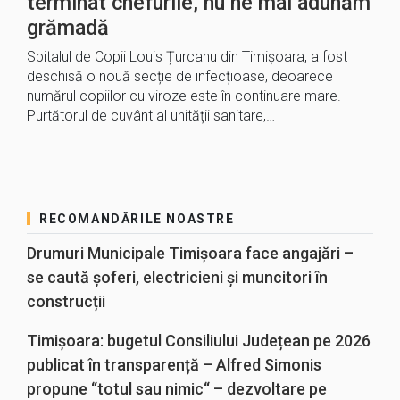
terminat chefurile, nu ne mai adunăm
grămadă
Spitalul de Copii Louis Țurcanu din Timișoara, a fost
deschisă o nouă secție de infecțioase, deoarece
numărul copiilor cu viroze este în continuare mare.
Purtătorul de cuvânt al unității sanitare,…
RECOMANDĂRILE NOASTRE
Drumuri Municipale Timișoara face angajări –
se caută șoferi, electricieni și muncitori în
construcții
Timișoara: bugetul Consiliului Județean pe 2026
publicat în transparență – Alfred Simonis
propune “totul sau nimic“ – dezvoltare pe