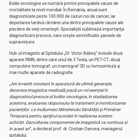
Bolile oncologice se numără printre principalele cauze de
mortalitate la nivel mondial. În România, anual sunt
diagnosticate peste 100.000 de cazuri noi de cancer, iar
depistarea tardivă rămâne una dintre principalele cauze ale
pierderii de vieți omenești. Specialiștii subliniază importanța
diagnosticării precoce, care crește semnificativ șansele de
supraviețuire.
Hub-ul imagistic al Spitalului „Dr. Victor Babeș” include două
aparate RMN, dintre care unul de 3 Tesla, un PET-CT, două
computere tomograf, un mamograf 3D cu tomosinteză și
mai multe aparate de radiografie.
„
Am investit constant în aparatură de ultimă generație,
deoarece imagistica medicală joacă un rol esențial în
diagnosticul precoce al bolilor oncologice, în stadializarea
acestora, evaluarea răspunsului la tratament și monitorizarea
pacienților. Le mulțumesc Ministerului Sănătății și Primăriei
Timișoara pentru sprijinul acordat în realizarea acestor
achiziții. Dezvoltarea componentei de imagistică va continua și
în acest an
”, a declarat prof. dr. Cristian Oancea, managerul
spitalului.