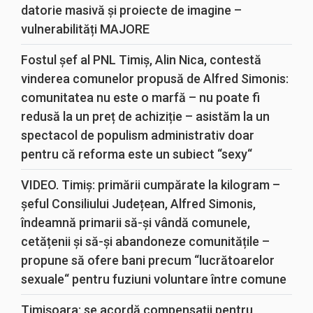
datorie masivă și proiecte de imagine –
vulnerabilități MAJORE
Fostul șef al PNL Timiș, Alin Nica, contestă
vinderea comunelor propusă de Alfred Simonis:
comunitatea nu este o marfă – nu poate fi
redusă la un preț de achiziție – asistăm la un
spectacol de populism administrativ doar
pentru că reforma este un subiect “sexy“
VIDEO. Timiș: primării cumpărate la kilogram –
șeful Consiliului Județean, Alfred Simonis,
îndeamnă primarii să-și vândă comunele,
cetățenii și să-și abandoneze comunitățile –
propune să ofere bani precum “lucrătoarelor
sexuale“ pentru fuziuni voluntare între comune
Timișoara: se acordă compensații pentru