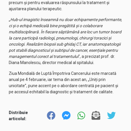
precum și pentru evaluarea răspunsului la tratament și
ajustarea planului terapeutic.
„
Hub-ul imagistic înseamnă nu doar echipamente performante,
ci și o echipă medicală bine pregătită și o colaborare
multidisciplinară. În fiecare săptămână are loc un tumor board
la care participă radiologi, pneumologi, chirurgi toracici și
oncologi. Realizăm biopsii sub ghidaj CT, iar anatomopatologii
pot stabili diagnosticul și subtipul de cancer, esențiale pentru
managementul corect al tratamentului
”, a precizat prof. dr.
Diana Manolescu, director medical al spitalului.
Ziua Mondială de Luptă Împotriva Cancerului este marcată
anual pe 4 februarie, iar tema din acest an, „Uniți prin
unicitate”, pune accent pe o abordare centrată pe pacient și
pe accesul echitabil la diagnostic și tratament de calitate.
Distribuie
articolul: