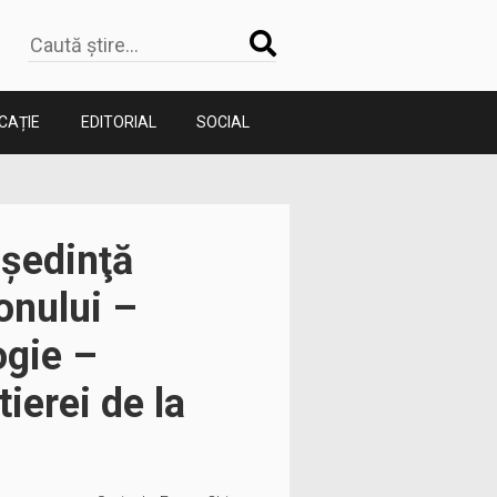
CAȚIE
EDITORIAL
SOCIAL
 şedinţă
onului –
ogie –
ierei de la