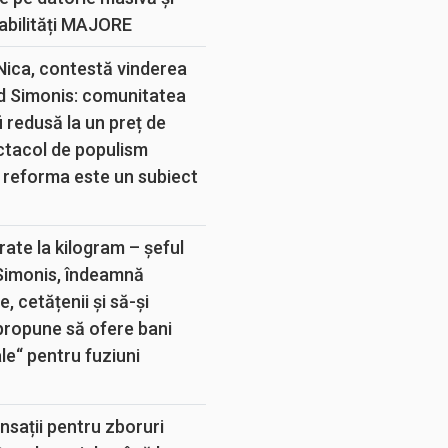
abilități MAJORE
 Nica, contestă vinderea
d Simonis: comunitatea
 redusă la un preț de
ectacol de populism
 reforma este un subiect
rate la kilogram – șeful
 Simonis, îndeamnă
, cetățenii și să-și
propune să ofere bani
e“ pentru fuziuni
sații pentru zboruri