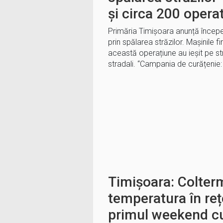
și circa 200 operat
Primăria Timișoara anunță încep
prin spălarea străzilor. Mașinile 
această operațiune au ieșit pe st
stradali. “Campania de curățenie:
Timișoara: Colter
temperatura în reț
primul weekend cu