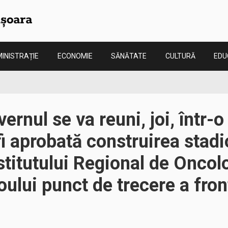
INISTRAȚIE
ECONOMIE
SĂNĂTATE
CULTURĂ
EDU
rnul se va reuni, joi, într-o
fi aprobată construirea stadi
stitutului Regional de Oncol
ului punct de trecere a front