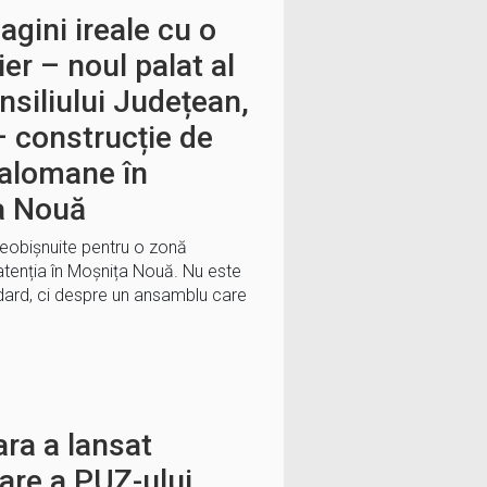
agini ireale cu o
er – noul palat al
nsiliului Județean,
– construcție de
alomane în
a Nouă
neobișnuite pentru o zonă
 atenția în Moșnița Nouă. Nu este
dard, ci despre un ansamblu care
ra a lansat
izare a PUZ-ului