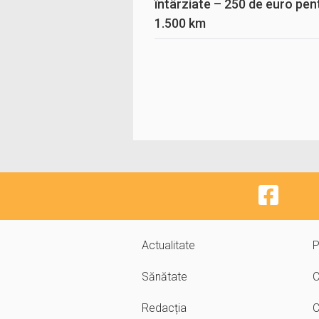
întârziate – 250 de euro pen
1.500 km
Actualitate
P
Sănătate
C
Redacția
C