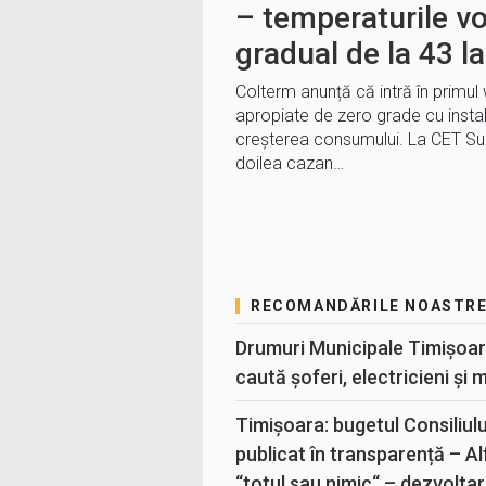
– temperaturile vor
gradual de la 43 l
Colterm anunță că intră în primu
apropiate de zero grade cu instala
creșterea consumului. La CET Sud 
doilea cazan…
RECOMANDĂRILE NOASTR
Drumuri Municipale Timișoar
caută șoferi, electricieni și 
Timișoara: bugetul Consiliul
publicat în transparență – A
“totul sau nimic“ – dezvoltar