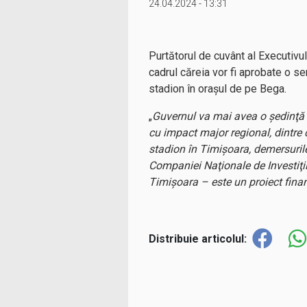
24.04.2024 - 13:31
Purtătorul de cuvânt al Executivul
cadrul căreia vor fi aprobate o se
stadion în oraşul de pe Bega.
„
Guvernul va mai avea o şedinţă –
cu impact major regional, dintre
stadion în Timişoara, demersurile
Companiei Naţionale de Investiţii
Timişoara – este un proiect fina
Distribuie articolul: