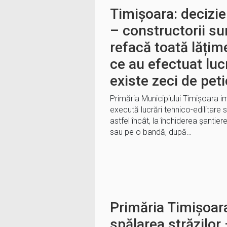
Timișoara: decizie
– constructorii sun
refacă toată lățim
ce au efectuat luc
existe zeci de pet
Primăria Municipiului Timișoara i
execută lucrări tehnico-edilitare 
astfel încât, la închiderea șantierel
sau pe o bandă, după…
Primăria Timișoara
spălarea străzilor 