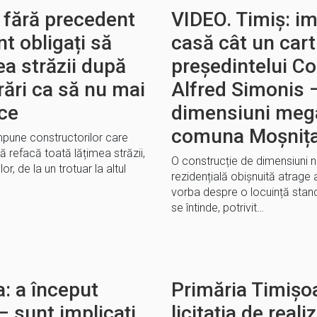
 fără precedent
VIDEO. Timiș: im
t obligați să
casă cât un carti
ea străzii după
președintelui Co
rări ca să nu mai
Alfred Simonis 
ice
dimensiuni meg
comuna Moșniț
mpune constructorilor care
să refacă toată lățimea străzii,
O construcție de dimensiuni 
or, de la un trotuar la altul
rezidențială obișnuită atrage
vorba despre o locuință stan
se întinde, potrivit…
: a început
Primăria Timișoa
– sunt implicați
licitația de real