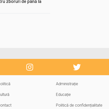
tru zboruri de până la
olitică
Administrație
ultură
Educație
ontact
Politică de confidențialitate