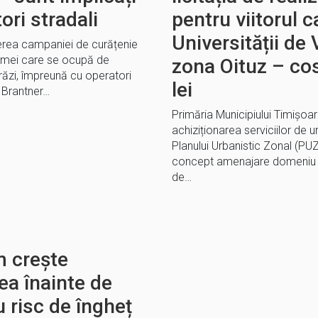
ori stradali
pentru viitorul 
Universității de
erea campaniei de curățenie
firmei care se ocupă de
zona Oituz – co
răzi, împreună cu operatori
lei
 Brantner…
Primăria Municipiului Timișoara
achiziționarea serviciilor de 
Planului Urbanistic Zonal (P
concept amenajare domeniu p
de…
m crește
ea înainte de
 risc de îngheț