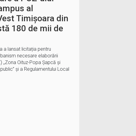
campus al
 Vest Timișoara din
stă 180 de mii de
 a lansat licitația pentru
urbanism necesare elaborării
UZ) „Zona Oituz-Popa Șapcă și
ublic” și a Regulamentului Local