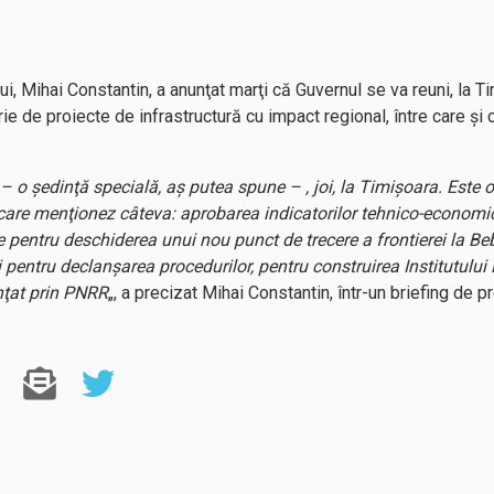
ui, Mihai Constantin, a anunţat marţi că Guvernul se va reuni, la Ti
rie de proiecte de infrastructură cu impact regional, între care şi 
 o şedinţă specială, aş putea spune – , joi, la Timişoara. Este o
 care menţionez câteva: aprobarea indicatorilor tehnico-economi
 pentru deschiderea unui nou punct de trecere a frontierei la Be
 pentru declanşarea procedurilor, pentru construirea Institutulu
nţat prin PNRR
„, a precizat Mihai Constantin, într-un briefing de pr