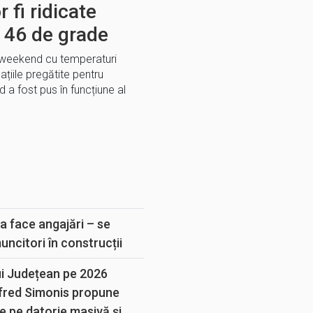
 fi ridicate
a 46 de grade
l weekend cu temperaturi
țiile pregătite pentru
a fost pus în funcțiune al
E
a face angajări – se
muncitori în construcții
ui Județean pe 2026
lfred Simonis propune
e pe datorie masivă și