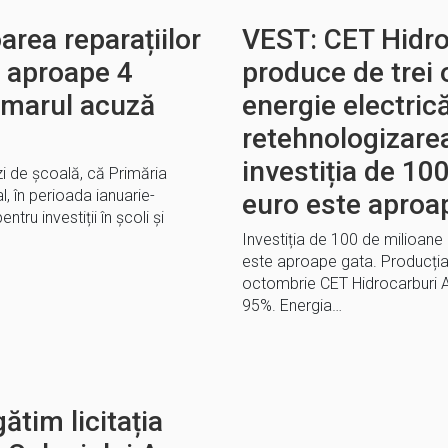
area reparațiilor
VEST: CET Hidro
la aproape 4
produce de trei 
rimarul acuză
energie electric
retehnologizare
investiția de 10
zi de școală, că Primăria
l, în perioada ianuarie-
euro este aproa
tru investiții în școli și
Investiția de 100 de milioane
este aproape gata. Producția 
octombrie CET Hidrocarburi A
95%. Energia…
ătim licitația