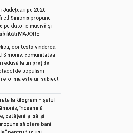
ui Județean pe 2026
lfred Simonis propune
e pe datorie masivă și
abilități MAJORE
 Nica, contestă vinderea
d Simonis: comunitatea
 redusă la un preț de
ectacol de populism
 reforma este un subiect
rate la kilogram – șeful
 Simonis, îndeamnă
, cetățenii și să-și
propune să ofere bani
e“ pentru fuziuni