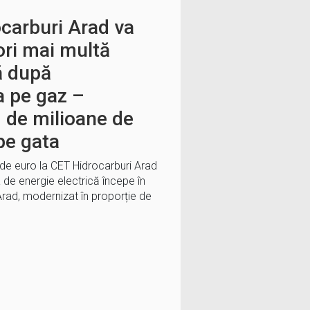
carburi Arad va
ori mai multă
ă după
a pe gaz –
0 de milioane de
pe gata
 de euro la CET Hidrocarburi Arad
de energie electrică începe în
rad, modernizat în proporție de