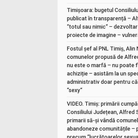
Timișoara: bugetul Consiliul
publicat în transparență – A
“totul sau nimic“ – dezvoltar
proiecte de imagine – vulner
Fostul șef al PNL Timiș, Alin
comunelor propusă de Alfre
nu este o marfă – nu poate fi
achiziție – asistăm la un sp
administrativ doar pentru că
“sexy“
VIDEO. Timiș: primării cumpă
Consiliului Județean, Alfred
primarii să-și vândă comunele
abandoneze comunitățile – 
precum “lucrătoarelor sexual