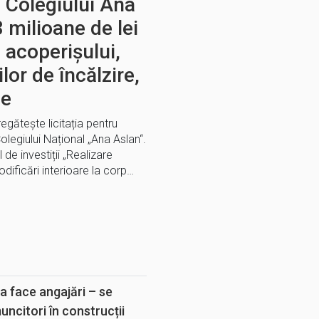
a Colegiului Ana
 milioane de lei
 acoperișului,
lor de încălzire,
ce
egătește licitația pentru
Colegiului Național „Ana Aslan“.
 de investiții „Realizare
odificări interioare la corp…
E
a face angajări – se
muncitori în construcții