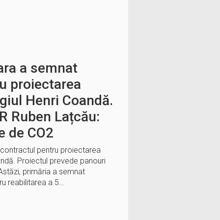
ara a semnat
u proiectarea
legiul Henri Coandă.
R Ruben Lațcău:
e de CO2
contractul pentru proiectarea
oandă. Proiectul prevede panouri
 “Astăzi, primăria a semnat
u reabilitarea a 5…