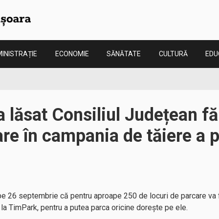
INISTRAȚIE
ECONOMIE
SĂNĂTATE
CULTURĂ
EDU
a lăsat Consiliul Județean fă
re în campania de tăiere a pr
pe 26 septembrie că pentru aproape 250 de locuri de parcare va fi
al la TimPark, pentru a putea parca oricine dorește pe ele.