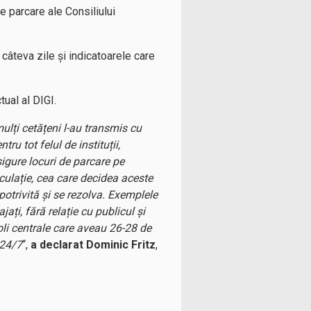
e parcare ale Consiliului
âteva zile și indicatoarele care
tual al DIGI.
lți cetățeni l-au transmis cu
ru tot felul de instituții,
asigure locuri de parcare pe
rculație, cea care decidea aceste
potrivită și se rezolva. Exemplele
ați, fără relație cu publicul și
oli centrale care aveau 26-28 de
 24/7
“,
a declarat Dominic Fritz
,