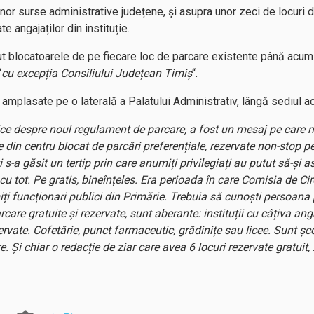
or surse administrative județene, și asupra unor zeci de locuri d
e angajaților din instituție.
 blocatoarele de pe fiecare loc de parcare existente până acum c
“
cu excepția Consiliului Județean Timiș
“.
amplasate pe o laterală a Palatului Administrativ, lângă sediul ac
ce despre noul regulament de parcare, a fost un mesaj pe care mu
 din centru blocat de parcări preferențiale, rezervate non-stop pent
ți s-a găsit un tertip prin care anumiți privilegiați au putut să-și 
cu tot. Pe gratis, bineînțeles. Era perioada în care Comisia de Ci
iți funcționari publici din Primărie. Trebuia să cunoști persoana 
are gratuite și rezervate, sunt aberante: instituții cu câțiva angaj
ervate. Cofetărie, punct farmaceutic, grădinițe sau licee. Sunt șc
e. Și chiar o redacție de ziar care avea 6 locuri rezervate gratuit,