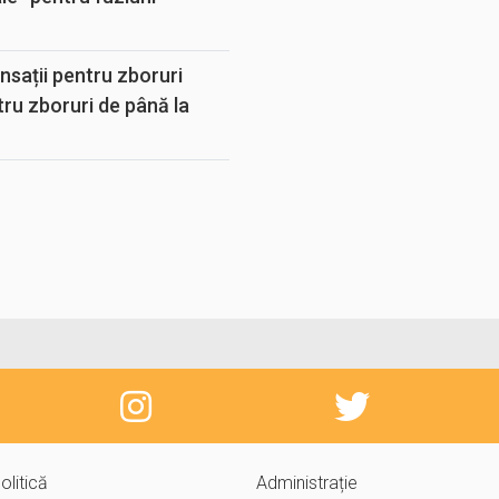
sații pentru zboruri
tru zboruri de până la
olitică
Administrație