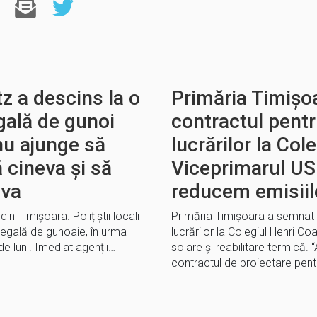
z a descins la o
Primăria Timișo
gală de gunoi
contractul pentr
nu ajunge să
lucrărilor la Co
 cineva și să
Viceprimarul US
eva
reducem emisiil
n Timișoara. Polițiștii locali
Primăria Timișoara a semnat 
egală de gunoaie, în urma
lucrărilor la Colegiul Henri C
 de luni. Imediat agenții…
solare și reabilitare termică.
contractul de proiectare pentr