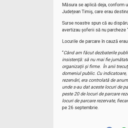
Măsura se aplică deja, conform un
Județean Timiș, care erau destinat
Surse noastre spun că au dispărut
avertizau șoferii să nu parcheze 
Locurile de parcare în cauză erau 
“
Când am făcut dezbaterile publi
insistență: să nu mai fie jumătate
organizații și firme. În anii trecu
domeniul public. Cu indicatoare, 
rezervări, era controlată de anum
unde s-au dat aceste locuri de parc
peste 20 de locuri de parcare rez
locuri de parcare rezervate, fiecar
pe 26 septembrie.