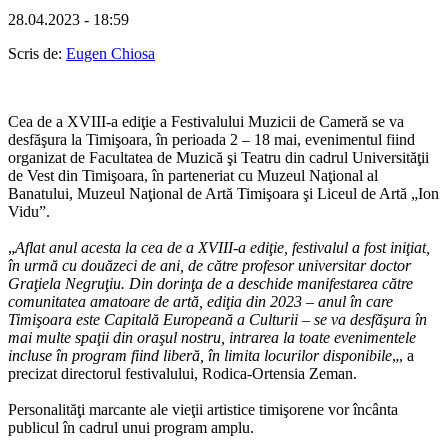
28.04.2023 - 18:59
Scris de:
Eugen Chiosa
Cea de a XVIII-a ediţie a Festivalului Muzicii de Cameră se va
desfăşura la Timişoara, în perioada 2 – 18 mai, evenimentul fiind
organizat de Facultatea de Muzică şi Teatru din cadrul Universităţii
de Vest din Timişoara, în parteneriat cu Muzeul Naţional al
Banatului, Muzeul Naţional de Artă Timişoara şi Liceul de Artă „Ion
Vidu”.
„
Aflat anul acesta la cea de a XVIII-a ediţie, festivalul a fost iniţiat,
în urmă cu douăzeci de ani, de către profesor universitar doctor
Graţiela Negruţiu. Din dorinţa de a deschide manifestarea către
comunitatea amatoare de artă, ediţia din 2023 – anul în care
Timişoara este Capitală Europeană a Culturii – se va desfăşura în
mai multe spaţii din oraşul nostru, intrarea la toate evenimentele
incluse în program fiind liberă, în limita locurilor disponibile
„, a
precizat directorul festivalului, Rodica-Ortensia Zeman.
Personalităţi marcante ale vieţii artistice timişorene vor încânta
publicul în cadrul unui program amplu.