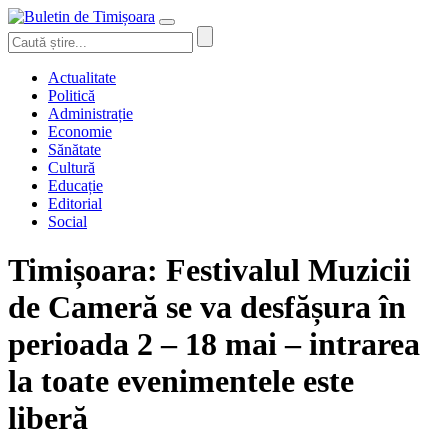
Actualitate
Politică
Administrație
Economie
Sănătate
Cultură
Educație
Editorial
Social
Timișoara: Festivalul Muzicii
de Cameră se va desfășura în
perioada 2 – 18 mai – intrarea
la toate evenimentele este
liberă