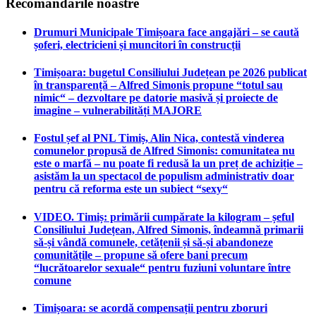
Recomandările noastre
Drumuri Municipale Timișoara face angajări – se caută
șoferi, electricieni și muncitori în construcții
Timișoara: bugetul Consiliului Județean pe 2026 publicat
în transparență – Alfred Simonis propune “totul sau
nimic“ – dezvoltare pe datorie masivă și proiecte de
imagine – vulnerabilități MAJORE
Fostul șef al PNL Timiș, Alin Nica, contestă vinderea
comunelor propusă de Alfred Simonis: comunitatea nu
este o marfă – nu poate fi redusă la un preț de achiziție –
asistăm la un spectacol de populism administrativ doar
pentru că reforma este un subiect “sexy“
VIDEO. Timiș: primării cumpărate la kilogram – șeful
Consiliului Județean, Alfred Simonis, îndeamnă primarii
să-și vândă comunele, cetățenii și să-și abandoneze
comunitățile – propune să ofere bani precum
“lucrătoarelor sexuale“ pentru fuziuni voluntare între
comune
Timișoara: se acordă compensații pentru zboruri