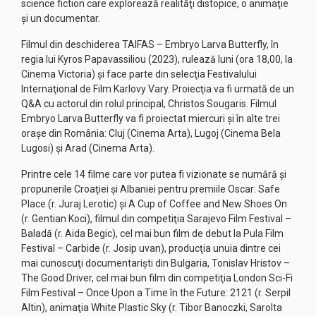
science fiction care explorează realităţi distopice, o animaţie
şi un documentar.
Filmul din deschiderea TAIFAS – Embryo Larva Butterfly, în
regia lui Kyros Papavassiliou (2023), rulează luni (ora 18,00, la
Cinema Victoria) şi face parte din selecţia Festivalului
Internaţional de Film Karlovy Vary. Proiecţia va fi urmată de un
Q&A cu actorul din rolul principal, Christos Sougaris. Filmul
Embryo Larva Butterfly va fi proiectat miercuri şi în alte trei
oraşe din România: Cluj (Cinema Arta), Lugoj (Cinema Bela
Lugosi) şi Arad (Cinema Arta).
Printre cele 14 filme care vor putea fi vizionate se numără şi
propunerile Croaţiei şi Albaniei pentru premiile Oscar: Safe
Place (r. Juraj Lerotic) şi A Cup of Coffee and New Shoes On
(r. Gentian Koci), filmul din competiţia Sarajevo Film Festival –
Baladă (r. Aida Begic), cel mai bun film de debut la Pula Film
Festival – Carbide (r. Josip uvan), producţia unuia dintre cei
mai cunoscuţi documentarişti din Bulgaria, Tonislav Hristov –
The Good Driver, cel mai bun film din competiţia London Sci-Fi
Film Festival – Once Upon a Time în the Future: 2121 (r. Serpil
Altin), animaţia White Plastic Sky (r. Tibor Banoczki, Sarolta