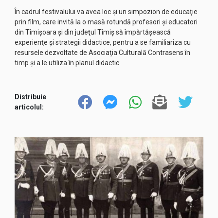
În cadrul festivalului va avea loc şi un simpozion de educaţie
prin film, care invită la o masă rotundă profesori şi educatori
din Timişoara şi din judeţul Timiş să împărtăşească
experienţe şi strategii didactice, pentru a se familiariza cu
resursele dezvoltate de Asociaţia Culturală Contrasens în
timp şi a le utiliza în planul didactic.
Distribuie
articolul: