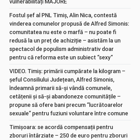
vulnerabilități MAJORE
Fostul șef al PNL Timiș, Alin Nica, contestă
vinderea comunelor propusă de Alfred Simonis:
comunitatea nu este o marfă – nu poate fi
redusă la un preț de achiziție – asistăm la un
spectacol de populism administrativ doar
pentru că reforma este un subiect “sexy“
VIDEO. Timiș: primării cumpărate la kilogram –
șeful Consiliului Județean, Alfred Simonis,
îndeamnă primarii să-și vândă comunele,
cetățenii și să-și abandoneze comunitățile –
propune să ofere bani precum “lucrătoarelor
sexuale“ pentru fuziuni voluntare între comune
Timișoara: se acordă compensații pentru
zboruri întârziate – 250 de euro pentru zboruri