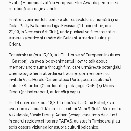
Szabo) – nominalizată la European Film Awards pentru cea
mai bună animaţie a anului.
Printre evenimentele conexe ale festivalului se numără şi un
Disko Party Balkanic cu Ligia Kesisian (11 noiembrie, ora
22,00, la Nemesis Art Club), unde publicul va fi energizat cu
sunete sălbatice şi tandre din Balcani, America Latină şi
Orient.
Tot sâmbătă (ora 17,00, la HEI – House of European Institues
– Bastion), va avea loc evenimentul How to talk about
memory and trauma through film, care urmăreşte potenţialul
cinematografiei în abordarea traumei şi a memoriei, cu
invitaţii Vera Herold (Cinemateca Portuguesa Lisabona),
Isabelle Bourdon (Coordonator pedagogic CinEd) şi Mircea
Dragu (psihoterapeut, autor cărţi copii).
Pe 14 noiembrie, ora 18,30, la Librăria La Două Bufniţe, va
avea loc o a doua întâlnire cu scriitorii Moni Stănilă, Alexandru
Vakulovski, Vasile Ernu şi Adrian Şchiop, care timp de o lună,
în cadrul rezidenţei literare TAIFAS, au stat în Timişoara şi au
scris despre viziunea lor asupra culturii balcanice.