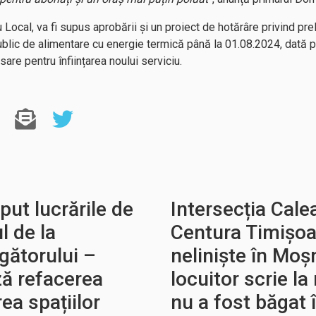
Local, va fi supus aprobării și un proiect de hotărâre privind pre
public de alimentare cu energie termică până la 01.08.2024, dată p
re pentru înființarea noului serviciu.
put lucrările de
Intersecția Cale
l de la
Centura Timișoa
gătorului –
neliniște în Moș
ază refacerea
locuitor scrie l
rea spațiilor
nu a fost băgat 