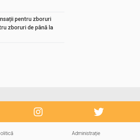
sații pentru zboruri
tru zboruri de până la
olitică
Administrație