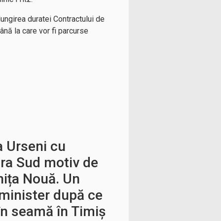
lungirea duratei Contractului de
ână la care vor fi parcurse
a Urseni cu
ra Sud motiv de
nița Nouă. Un
a minister după ce
în seamă în Timiș