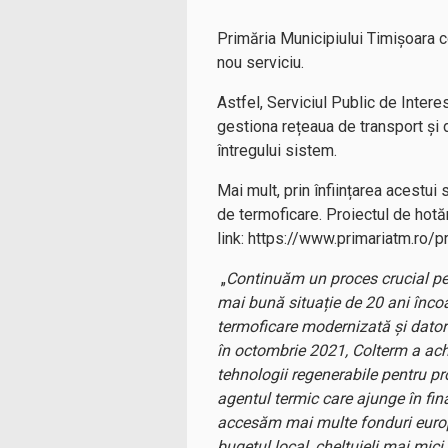
Primăria Municipiului Timișoara c
nou serviciu.
Astfel, Serviciul Public de Intere
gestiona rețeaua de transport și 
întregului sistem.
Mai mult, prin înființarea acestui
de termoficare. Proiectul de hotărâ
link: https://www.primariatm.r
„
Continuăm un proces crucial pent
mai bună situație de 20 ani încoa
termoficare modernizată și datorii
în octombrie 2021, Colterm a ach
tehnologii regenerabile pentru p
agentul termic care ajunge în final
accesăm mai multe fonduri europ
bugetul local, cheltuieli mai mic