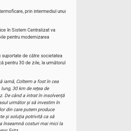
termoficare, prin intermediul unui
mice în Sistem Centralizat va
abile pentru modernizarea
fi suportate de către societatea
că pentru 30 de zile, la următorul
ă iarnă, Colterm a fost în cea
 lung, 30 km de rețea de
z. De când a intrat în insolvență
asul următor și să investim în
elor din care putem produce
te și soluția potrivită ca să
a înseamnă costuri mai mici la
nic Fritz.