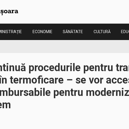
INISTRAȚIE
ECONOMIE
SĂNĂTATE
CULTURĂ
EDU
tinuă procedurile pentru tran
în termoficare – se vor acce
mbursabile pentru moderni
tem