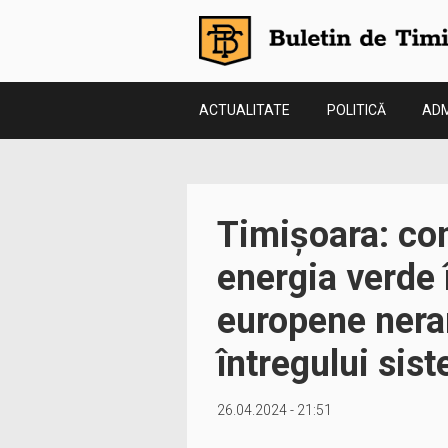
ACTUALITATE
POLITICĂ
ADM
Timișoara: con
energia verde 
europene nera
întregului sis
26.04.2024 - 21:51