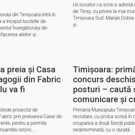
Un locuitor i-a scris o adresă 
de Timiș, cu privire la mai m
rului din Timișoara intră în
Timișoara Sud. Marian Dobre 
a a început lucrările de
și…
entul Învingătorului din
efacerea aleilor și…
a preia și Casa
Timișoara: prim
agogii din Fabric
concurs deschis
u va fi
posturi – caută s
comunicare și c
xtinde proiectul de
Primăria Municipiului Timișo
Fabric prin preluarea Casei de
recrutare, cu proba scrisă în 
erente, pentru a permite
ocuparea a două funcții publi
 ansamblu istoric….
nedeterminată, cu o durată…