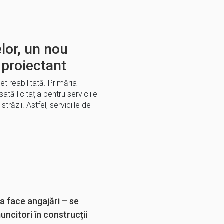
lor, un nou
 proiectant
t reabilitată. Primăria
tă licitația pentru serviciile
răzii. Astfel, serviciile de
E
a face angajări – se
muncitori în construcții