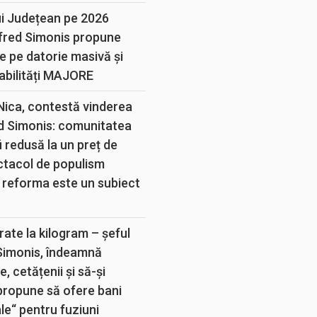
ui Județean pe 2026
lfred Simonis propune
e pe datorie masivă și
abilități MAJORE
 Nica, contestă vinderea
d Simonis: comunitatea
 redusă la un preț de
ectacol de populism
 reforma este un subiect
rate la kilogram – șeful
 Simonis, îndeamnă
, cetățenii și să-și
propune să ofere bani
e“ pentru fuziuni