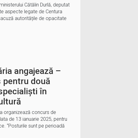
ministerului Cătălin Durlă, deputat
ulte aspecte legate de Centura
acuză autoritățile de opacitate
ăria angajează –
 pentru două
pecialiști în
ultură
ara organizează concurs de
data de 13 ianuarie 2025, pentru
ce. “Posturile sunt pe perioadă