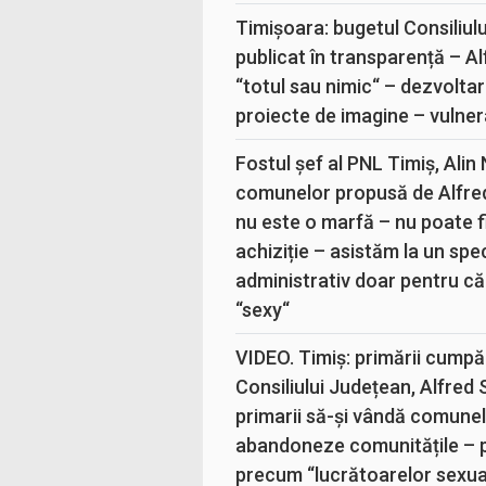
Timișoara: bugetul Consiliul
publicat în transparență – A
“totul sau nimic“ – dezvoltar
proiecte de imagine – vulner
Fostul șef al PNL Timiș, Alin
comunelor propusă de Alfre
nu este o marfă – nu poate fi
achiziție – asistăm la un sp
administrativ doar pentru că
“sexy“
VIDEO. Timiș: primării cumpă
Consiliului Județean, Alfred
primarii să-și vândă comunele
abandoneze comunitățile – 
precum “lucrătoarelor sexual