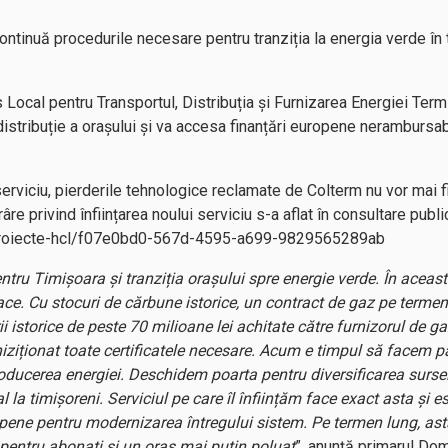
ontinuă procedurile necesare pentru tranziția la energia verde în 
s Local pentru Transportul, Distribuția și Furnizarea Energiei Ter
distribuție a orașului și va accesa finanțări europene neramburs
 serviciu, pierderile tehnologice reclamate de Colterm nu vor mai 
re privind înființarea noului serviciu s-a aflat în consultare publi
o/proiecte-hcl/f07e0bd0-567d-4595-a699-9829565289ab
ru Timișoara și tranziția orașului spre energie verde. În aceast
ce. Cu stocuri de cărbune istorice, un contract de gaz pe termen
 istorice de peste 70 milioane lei achitate către furnizorul de ga
iziționat toate certificatele necesare. Acum e timpul să facem p
roducerea energiei. Deschidem poarta pentru diversificarea surs
 la timișoreni. Serviciul pe care îl înființăm face exact asta și es
ene pentru modernizarea întregului sistem. Pe termen lung, ast
i pentru abonați și un oraș mai puțin poluat
”, anunță primarul Domi