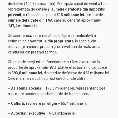
definitive (420,3 milioane lei). Principala sursă de venit a fost
reprezentată de
cotele și sumele defalcate din impozitul
pe venit
, cu încasări de peste
313 milioane lei
, urmate de
sumele defalcate din TVA
, care au generat aproximativ
147,4 milioane lei
.
De asemenea, se remarcă o depășire semnificativă a
estimărilor la
veniturile din proprietate
, în special din
redevențe miniere, precum și un nivel bun de realizare a
veniturilor din prestări servicii.
Cheltuielile secțiunii de funcționare au fost executate în
proporție de aproximativ
93%
, plățile efectuate ridicându-se
la
393,8 milioane lei
, din credite definitive de 423 milioane lei.
Cele mai mari alocări au fost direcționate către:
– Asistență socială
– 178,8 milioane lei, reprezentând cea
mai mare pondere din cheltuielile de funcționare;
– Cultură, recreere și religie
– 65,7 milioane lei;
– Autorități executive
– 61,3 milioane lei;