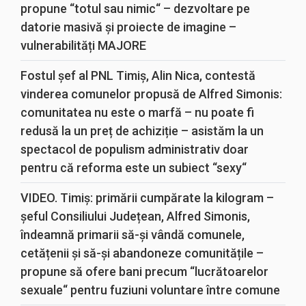
propune “totul sau nimic“ – dezvoltare pe
datorie masivă și proiecte de imagine –
vulnerabilități MAJORE
Fostul șef al PNL Timiș, Alin Nica, contestă
vinderea comunelor propusă de Alfred Simonis:
comunitatea nu este o marfă – nu poate fi
redusă la un preț de achiziție – asistăm la un
spectacol de populism administrativ doar
pentru că reforma este un subiect “sexy“
VIDEO. Timiș: primării cumpărate la kilogram –
șeful Consiliului Județean, Alfred Simonis,
îndeamnă primarii să-și vândă comunele,
cetățenii și să-și abandoneze comunitățile –
propune să ofere bani precum “lucrătoarelor
sexuale“ pentru fuziuni voluntare între comune