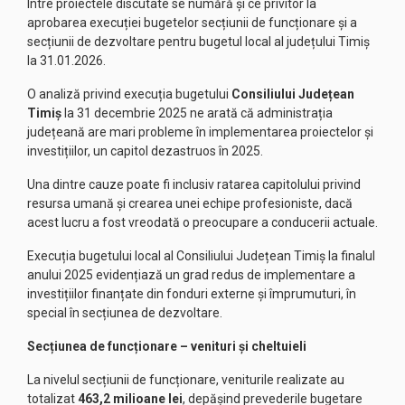
Între proiectele discutate se numără și ce privitor la
aprobarea execuției bugetelor secțiunii de funcționare și a
secțiunii de dezvoltare pentru bugetul local al județului Timiș
la 31.01.2026.
O analiză privind execuția bugetului
Consiliului Județean
Timiș
la 31 decembrie 2025 ne arată că administrația
județeană are mari probleme în implementarea proiectelor și
investițiilor, un capitol dezastruos în 2025.
Una dintre cauze poate fi inclusiv ratarea capitolului privind
resursa umană și crearea unei echipe profesioniste, dacă
acest lucru a fost vreodată o preocupare a conducerii actuale.
Execuția bugetului local al Consiliului Județean Timiș la finalul
anului 2025 evidențiază un grad redus de implementare a
investițiilor finanțate din fonduri externe și împrumuturi, în
special în secțiunea de dezvoltare.
Secțiunea de funcționare – venituri și cheltuieli
La nivelul secțiunii de funcționare, veniturile realizate au
totalizat
463,2 milioane lei
, depășind prevederile bugetare