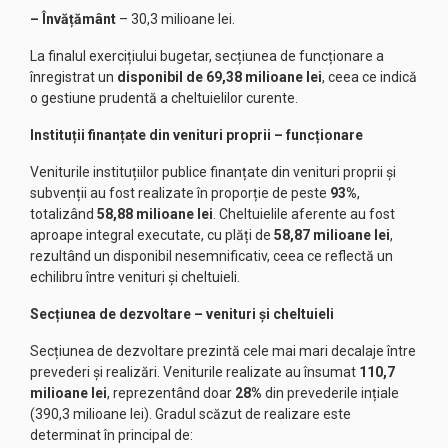
– Învățământ
– 30,3 milioane lei.
La finalul exercițiului bugetar, secțiunea de funcționare a
înregistrat un
disponibil de 69,38 milioane lei
, ceea ce indică
o gestiune prudentă a cheltuielilor curente.
Instituții finanțate din venituri proprii – funcționare
Veniturile instituțiilor publice finanțate din venituri proprii și
subvenții au fost realizate în proporție de peste
93%
,
totalizând
58,88 milioane lei
. Cheltuielile aferente au fost
aproape integral executate, cu plăți de
58,87 milioane lei
,
rezultând un disponibil nesemnificativ, ceea ce reflectă un
echilibru între venituri și cheltuieli.
Secțiunea de dezvoltare – venituri și cheltuieli
Secțiunea de dezvoltare prezintă cele mai mari decalaje între
prevederi și realizări. Veniturile realizate au însumat
110,7
milioane lei
, reprezentând doar
28%
din prevederile ințiale
(390,3 milioane lei). Gradul scăzut de realizare este
determinat în principal de: