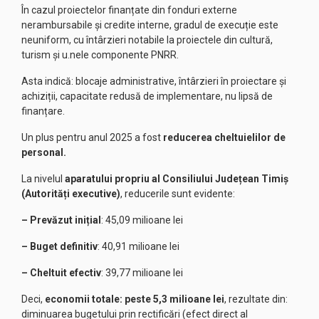
În cazul proiectelor finanțate din fonduri externe
nerambursabile și credite interne, gradul de execuție este
neuniform, cu întârzieri notabile la proiectele din cultură,
turism și u.nele componente PNRR.
Asta indică: blocaje administrative, întârzieri în proiectare și
achiziții, capacitate redusă de implementare, nu lipsă de
finanțare.
Un plus pentru anul 2025 a fost
reducerea cheltuielilor de
personal.
La nivelul
aparatului propriu al Consiliului Județean Timiș
(Autorități executive)
, reducerile sunt evidente:
– Prevăzut inițial
: 45,09 milioane lei
– Buget definitiv
: 40,91 milioane lei
– Cheltuit efectiv
: 39,77 milioane lei
Deci,
economii totale: peste 5,3 milioane lei
, rezultate din:
diminuarea bugetului prin rectificări (efect direct al