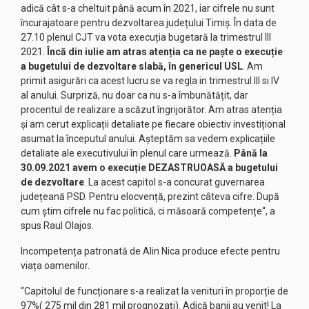
adică cât s-a cheltuit până acum în 2021, iar cifrele nu sunt
încurajatoare pentru dezvoltarea județului Timiș. În data de
27.10 plenul CJT va vota execuția bugetară la trimestrul III
2021.
Încă din iulie am atras atenția ca ne paște o execuție
a bugetului de dezvoltare slabă, în genericul USL
. Am
primit asigurări ca acest lucru se va regla in trimestrul III si IV
al anului. Surpriză, nu doar ca nu s-a îmbunătățit, dar
procentul de realizare a scăzut îngrijorător. Am atras atenția
și am cerut explicații detaliate pe fiecare obiectiv investițional
asumat la începutul anului. Așteptăm sa vedem explicațiile
detaliate ale executivului în plenul care urmează.
Până la
30.09.2021 avem o execuție DEZASTRUOASĂ a bugetului
de dezvoltare
. La acest capitol s-a concurat guvernarea
județeană PSD. Pentru elocvență, prezint câteva cifre. După
cum știm cifrele nu fac politică, ci măsoară competențe“, a
spus Raul Olajos.
Incompetența patronată de Alin Nica produce efecte pentru
viața oamenilor.
“Capitolul de funcționare s-a realizat la venituri în proporție de
97%( 275 mil din 281 mil prognozați). Adică banii au venit! La