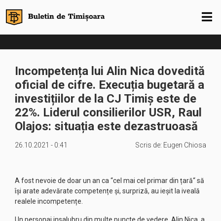
Incompetența lui Alin Nica dovedită
oficial de cifre. Execuția bugetară a
investițiilor de la CJ Timiș este de
22%. Liderul consilierilor USR, Raul
Olajos: situația este dezastruoasă
26.10.2021 - 0:41
Scris de:
Eugen Chiosa
A fost nevoie de doar un an ca “cel mai cel primar din țară“ să
își arate adevărate competențe și, surpriză, au ieșit la iveală
realele incompetențe.
Un personaj insalubru din multe puncte de vedere, Alin Nica, a