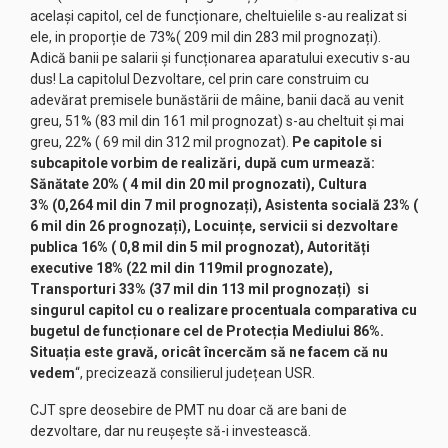
același capitol, cel de funcționare, cheltuielile s-au realizat si
ele, in proporție de 73%( 209 mil din 283 mil prognozați).
Adică banii pe salarii și funcționarea aparatului executiv s-au
dus! La capitolul Dezvoltare, cel prin care construim cu
adevărat premisele bunăstării de mâine, banii dacă au venit
greu, 51% (83 mil din 161 mil prognozat) s-au cheltuit și mai
greu, 22% ( 69 mil din 312 mil prognozat).
Pe capitole si
subcapitole vorbim de realizări, după cum urmează:
Sănătate 20% ( 4 mil din 20 mil prognozati), Cultura
3% (0,264 mil din 7 mil prognozați), Asistenta socială 23% (
6 mil din 26 prognozați), Locuințe, servicii si dezvoltare
publica 16% ( 0,8 mil din 5 mil prognozat), Autorități
executive 18% (22 mil din 119mil prognozate),
Transporturi 33% (37 mil din 113 mil prognozați) si
singurul capitol cu o realizare procentuala comparativa cu
bugetul de funcționare cel de Protecția Mediului 86%.
Situația este gravă, oricât încercăm să ne facem că nu
vedem
“, precizează consilierul județean USR.
CJT spre deosebire de PMT nu doar că are bani de
dezvoltare, dar nu reușește să-i investească.