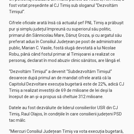
fost votat președinte al CJ Timiș sub sloganul “Dezvoltăm
Timișul“.
Cifrele oficiale arată însă că actualul șef PNL Timiș a prăbușit
pur și simplu județul împreună cu superiorul său politic,
primarul din Sânnicolau Mare, Dănuț Groza, și cu argatul său
preferat adus în Consiliul Județean pe post de administrator
public, Marian C. Vasile, fostă slugă devotată a lui Nicolae
Robu, până când fostul primar al Timișoarei a realizat ce
personaj, declarat în mod abuziv clinic sănătos, are lângă el.
“Dezvoltăm Timișul“ a devenit “Subdezvoltăm Timișul“
deoarece după primul an de mandat cifrele arată că la
Capitolul Dezvoltare execuția bugetară este de 22%, adică CJ
Timiș a realizat investiții de 69 de milioane de lei deși la
început de an și-a propus să cheltuie 312 milioane.
Datele au fost dezvăluite de liderul consilierilor USR din CJ
Timiș, Raul Olajos, în condițiile în care consilierii județeni PSD
tac mâlc.
“Miercuri Consiliul Județean Timiș va vota execuția bugetară,