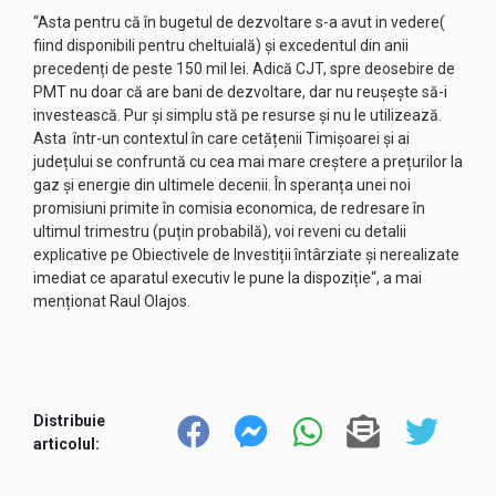
“Asta pentru că în bugetul de dezvoltare s-a avut in vedere(
fiind disponibili pentru cheltuială) și excedentul din anii
precedenți de peste 150 mil lei. Adică CJT, spre deosebire de
PMT nu doar că are bani de dezvoltare, dar nu reușește să-i
investească. Pur și simplu stă pe resurse și nu le utilizează.
Asta într-un contextul în care cetățenii Timișoarei și ai
județului se confruntă cu cea mai mare creștere a prețurilor la
gaz și energie din ultimele decenii. În speranța unei noi
promisiuni primite în comisia economica, de redresare în
ultimul trimestru (puțin probabilă), voi reveni cu detalii
explicative pe Obiectivele de Investiții întârziate și nerealizate
imediat ce aparatul executiv le pune la dispoziție“, a mai
menționat Raul Olajos.
Distribuie
articolul: