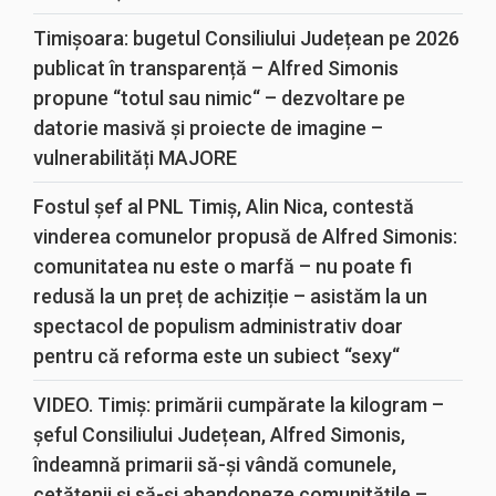
Timișoara: bugetul Consiliului Județean pe 2026
publicat în transparență – Alfred Simonis
propune “totul sau nimic“ – dezvoltare pe
datorie masivă și proiecte de imagine –
vulnerabilități MAJORE
Fostul șef al PNL Timiș, Alin Nica, contestă
vinderea comunelor propusă de Alfred Simonis:
comunitatea nu este o marfă – nu poate fi
redusă la un preț de achiziție – asistăm la un
spectacol de populism administrativ doar
pentru că reforma este un subiect “sexy“
VIDEO. Timiș: primării cumpărate la kilogram –
șeful Consiliului Județean, Alfred Simonis,
îndeamnă primarii să-și vândă comunele,
cetățenii și să-și abandoneze comunitățile –