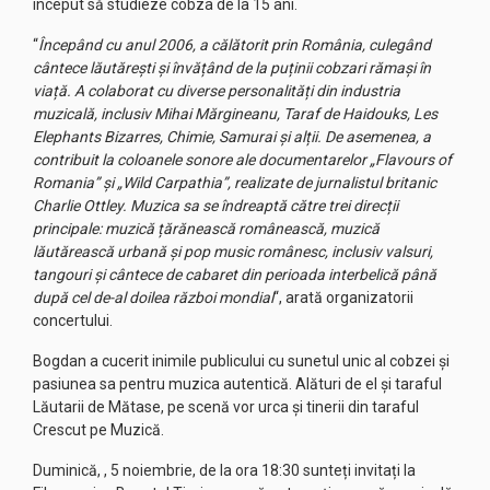
început să studieze cobza de la 15 ani.
“
Începând cu anul 2006, a călătorit prin România, culegând
cântece lăutărești și învățând de la puținii cobzari rămași în
viață. A colaborat cu diverse personalități din industria
muzicală, inclusiv Mihai Mărgineanu, Taraf de Haidouks, Les
Elephants Bizarres, Chimie, Samurai și alții. De asemenea, a
contribuit la coloanele sonore ale documentarelor „Flavours of
Romania” și „Wild Carpathia”, realizate de jurnalistul britanic
Charlie Ottley. Muzica sa se îndreaptă către trei direcții
principale: muzică țărănească românească, muzică
lăutărească urbană și pop music românesc, inclusiv valsuri,
tangouri și cântece de cabaret din perioada interbelică până
după cel de-al doilea război mondial
“, arată organizatorii
concertului.
Bogdan a cucerit inimile publicului cu sunetul unic al cobzei și
pasiunea sa pentru muzica autentică. Alături de el și taraful
Lăutarii de Mătase, pe scenă vor urca și tinerii din taraful
Crescut pe Muzică.
Duminică, , 5 noiembrie, de la ora 18:30 sunteți invitați la