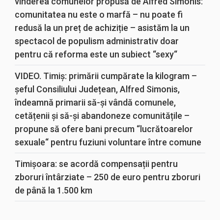
vinderea comunelor propusă de Alfred Simonis:
comunitatea nu este o marfă – nu poate fi
redusă la un preț de achiziție – asistăm la un
spectacol de populism administrativ doar
pentru că reforma este un subiect “sexy“
VIDEO. Timiș: primării cumpărate la kilogram –
șeful Consiliului Județean, Alfred Simonis,
îndeamnă primarii să-și vândă comunele,
cetățenii și să-și abandoneze comunitățile –
propune să ofere bani precum “lucrătoarelor
sexuale“ pentru fuziuni voluntare între comune
Timișoara: se acordă compensații pentru
zboruri întârziate – 250 de euro pentru zboruri
de până la 1.500 km