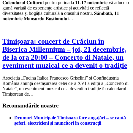
𝐂𝐚𝐥𝐞𝐧𝐝𝐚𝐫𝐮𝐥 𝐂𝐮𝐥𝐭𝐮𝐫𝐚𝐥 pentru perioada 𝟏𝟏-𝟏𝟕 𝐧𝐨𝐢𝐞𝐦𝐛𝐫𝐢𝐞 vă aduce o
gamă variată de experiențe artistice și activități ce reflectă
diversitatea și bogăția culturală a orașului nostru. 𝐒𝐚̂𝐦𝐛𝐚̆𝐭𝐚̆, 𝟏𝟏
𝐧𝐨𝐢𝐞𝐦𝐛𝐫𝐢𝐞 𝐌𝐚𝐧𝐬𝐚𝐫𝐝𝐚 𝐁𝐚𝐬𝐭𝐢𝐨𝐧𝐮𝐥𝐮𝐢…
Timișoara: concert de Crăciun în
Biserica Millennium – joi, 21 decembrie,
de la ora 20:00 – Concerto di Natale, un
eveniment muzical ce a devenit o tradiție
Asociația „Fucina Italica Francesco Griselini” și Confindustria
România anunță desfășurarea celei de-a XVI-a ediții a „Concerto di
Natale”, un eveniment muzical ce a devenit o tradiție în calendarul
Timișorean de…
Recomandările noastre
Drumuri Municipale Timișoara face angajări – se caută
șoferi, electricieni și muncitori în construcții