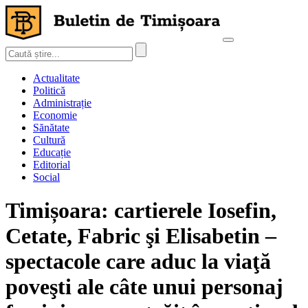
Actualitate
Politică
Administrație
Economie
Sănătate
Cultură
Educație
Editorial
Social
Timișoara: cartierele Iosefin,
Cetate, Fabric şi Elisabetin –
spectacole care aduc la viaţă
poveşti ale câte unui personaj