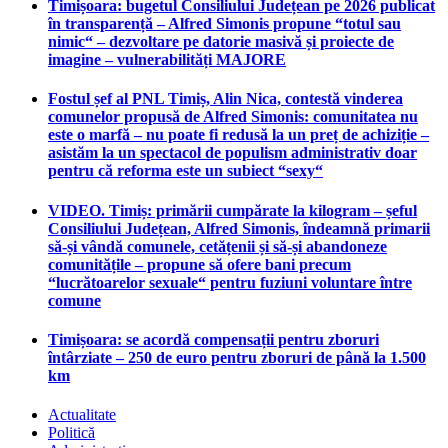
Timișoara: bugetul Consiliului Județean pe 2026 publicat
în transparență – Alfred Simonis propune “totul sau
nimic“ – dezvoltare pe datorie masivă și proiecte de
imagine – vulnerabilități MAJORE
Fostul șef al PNL Timiș, Alin Nica, contestă vinderea
comunelor propusă de Alfred Simonis: comunitatea nu
este o marfă – nu poate fi redusă la un preț de achiziție –
asistăm la un spectacol de populism administrativ doar
pentru că reforma este un subiect “sexy“
VIDEO. Timiș: primării cumpărate la kilogram – șeful
Consiliului Județean, Alfred Simonis, îndeamnă primarii
să-și vândă comunele, cetățenii și să-și abandoneze
comunitățile – propune să ofere bani precum
“lucrătoarelor sexuale“ pentru fuziuni voluntare între
comune
Timișoara: se acordă compensații pentru zboruri
întârziate – 250 de euro pentru zboruri de până la 1.500
km
Actualitate
Politică