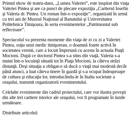
Primul show de teatru-dans, „Lumea Valeriei”, este inspirat din viaţa
Valeriei Pintea şi are ca punct de plecare expoziţia „Cartierul Iosefin
şi Valeria dr. Pintea. Un roman într-o expoziţie”, organizată în urmă
cu trei ani de Muzeul Naţional al Banatului şi Universitatea
Politehnica Timişoara, în seria evenimentelor „Patrimoniul sub
reflectoare”.
Spectacolul va prezenta momente din viaţa de zi cu zi a Valeriei
Pintea, soţia unui medic timişorean, o doamnă foarte activă în
societatea vremii, care a locuit împreună cu acesta în actuala Piaţă
Mocioni. După ce doctorul Pintea s-a stins din viaţă, Valeria s-a
mutat într-o locuinţă situată tot în Piaţa Mocioni, la câteva străzi
distanţă. Deşi situaţia a obligat-o să ducă o viaţă mai modestă decât
până atunci, a luat câteva tinere în gazdă şi s-a ocupat îndeaproape
de cultura şi educaţia lor, introducându-le în înalta societate a
oraşului, transmit organizatorii evenimentului.
Celelalte evenimente din cadrul proiectului, care vor ilustra poveşti
din alte trei cartiere istorice ale oraşului, vor fi programate în lunile
următoare.
Distribuie articolul: