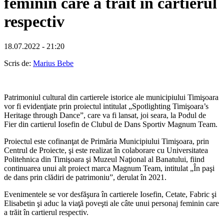
feminin care a trăit în cartierul
respectiv
18.07.2022 - 21:20
Scris de:
Marius Bebe
Patrimoniul cultural din cartierele istorice ale municipiului Timişoara
vor fi evidenţiate prin proiectul intitulat „Spotlighting Timişoara’s
Heritage through Dance”, care va fi lansat, joi seara, la Podul de
Fier din cartierul Iosefin de Clubul de Dans Sportiv Magnum Team.
Proiectul este cofinanţat de Primăria Municipiului Timişoara, prin
Centrul de Proiecte, şi este realizat în colaborare cu Universitatea
Politehnica din Timişoara şi Muzeul Naţional al Banatului, fiind
continuarea unui alt proiect marca Magnum Team, intitulat „În paşi
de dans prin clădiri de patrimoniu”, derulat în 2021.
Evenimentele se vor desfăşura în cartierele Iosefin, Cetate, Fabric şi
Elisabetin şi aduc la viaţă poveşti ale câte unui personaj feminin care
a trăit în cartierul respectiv.