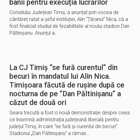
banii pentru execuția lucrărilor
Consiliului Județean Timiș, a anunțat prin vocea de
cântăreț ratat a șeful instituției, Alin “Țăranul“ Nica, că a
fost finalizat studiul de fezabilitate al noului stadion Dan
Păltinișanu. Anunțul a…
La CJ Timiș “se fură curentul“ din
becuri în mandatul lui Alin Nica.
Timișoara făcută de rușine după ce
nocturna de pe “Dan Păltinișanu“ a
căzut de două ori
Seara trecută a fost o nouă demonstrație despre ceea
ce însemnă administrația județeană liberală pentru
județul Timiș, în care “se fură și curentul din becuri“.
Stadionul „Dan Păltinișanu” a rămas…