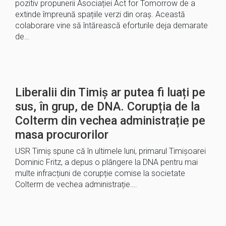
pozitiv propunerii Asociației Act for Tomorrow de a
extinde împreună spațiile verzi din oraș. Această
colaborare vine să întărească eforturile deja demarate
de…
Liberalii din Timiș ar putea fi luați pe
sus, în grup, de DNA. Corupția de la
Colterm din vechea administrație pe
masa procurorilor
USR Timiș spune că în ultimele luni, primarul Timișoarei
Dominic Fritz, a depus o plângere la DNA pentru mai
multe infracțiuni de corupție comise la societate
Colterm de vechea administrație….