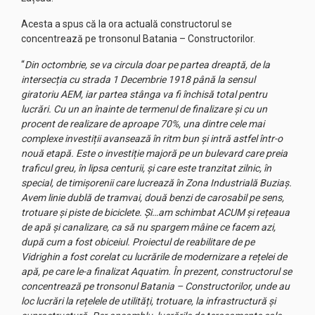
Acesta a spus că la ora actuală constructorul se
concentrează pe tronsonul Batania – Constructorilor.
“
Din octombrie, se va circula doar pe partea dreaptă, de la
intersecția cu strada 1 Decembrie 1918 până la sensul
giratoriu AEM, iar partea stânga va fi închisă total pentru
lucrări. Cu un an înainte de termenul de finalizare și cu un
procent de realizare de aproape 70%, una dintre cele mai
complexe investiții avansează în ritm bun și intră astfel într-o
nouă etapă. Este o investiție majoră pe un bulevard care preia
traficul greu, în lipsa centurii, și care este tranzitat zilnic, în
special, de timișorenii care lucrează în Zona Industrială Buziaș.
Avem linie dublă de tramvai, două benzi de carosabil pe sens,
trotuare și piste de biciclete. Și…am schimbat ACUM și rețeaua
de apă și canalizare, ca să nu spargem mâine ce facem azi,
după cum a fost obiceiul. Proiectul de reabilitare de pe
Vidrighin a fost corelat cu lucrările de modernizare a rețelei de
apă, pe care le-a finalizat Aquatim. În prezent, constructorul se
concentrează pe tronsonul Batania – Constructorilor, unde au
loc lucrări la rețelele de utilități, trotuare, la infrastructură și