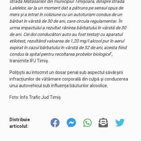
strada Mătăsarilor din municipiul Timișoara, dinspre strada
Lalelelor, iar la un moment dat a pătruns pe sensul opus de
mers și a intrat în coliziune cu un autoturism condus de un
bărbat în vârstă de 30 de ani, care circula regulamentar. În
urma impactului a rezultat rănirea bărbatului în vârstă de 30
de ani. Cei doi conducători auto au fost testați cu aparatul
etilotest, rezultând valoarea de 1,20 mg/l alcool pur în aerul
expirat în cazul bărbatului în vârstă de 52 de ani, acesta fiind
condus la spital pentru recoltarea probelor biologice
”,
transmite IPJ Timiș.
Polițiștii au întocmit un dosar penal sub aspectul săvârșirii
infracțiunilor de vătămare corporală din culpă și conducerea
unui autovehicul sub influența băuturilor alcoolice.
Foto: Info Trafic Jud Timiș
Distribuie
articolul: