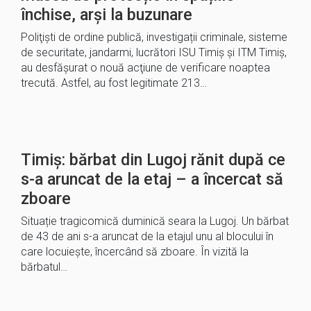
închise, arși la buzunare
Poliţişti de ordine publică, investigații criminale, sisteme
de securitate, jandarmi, lucrători ISU Timiș și ITM Timiș,
au desfăşurat o nouă acţiune de verificare noaptea
trecută. Astfel, au fost legitimate 213…
Timiș: bărbat din Lugoj rănit după ce
s-a aruncat de la etaj – a încercat să
zboare
Situație tragicomică duminică seara la Lugoj. Un bărbat
de 43 de ani s-a aruncat de la etajul unu al blocului în
care locuiește, încercând să zboare. În vizită la
bărbatul…