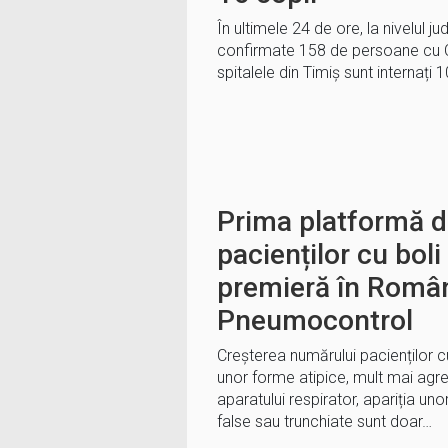
În ultimele 24 de ore, la nivelul ju
confirmate 158 de persoane cu Co
spitalele din Timiș sunt internați 
Prima platformă d
pacienților cu bol
premieră în Româ
Pneumocontrol
Creșterea numărului pacienților 
unor forme atipice, mult mai agres
aparatului respirator, apariția uno
false sau trunchiate sunt doar…