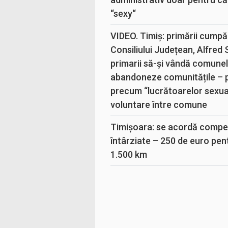
“sexy“
VIDEO. Timiș: primării cumpă
Consiliului Județean, Alfred
primarii să-și vândă comunele
abandoneze comunitățile – 
precum “lucrătoarelor sexual
voluntare între comune
Timișoara: se acordă compen
întârziate – 250 de euro pen
1.500 km