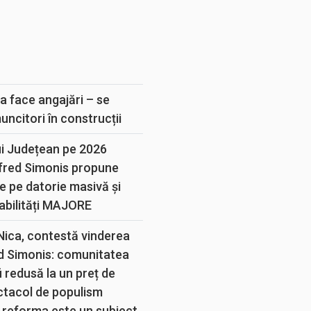
E
a face angajări – se
muncitori în construcții
ui Județean pe 2026
lfred Simonis propune
e pe datorie masivă și
abilități MAJORE
 Nica, contestă vinderea
d Simonis: comunitatea
 redusă la un preț de
ectacol de populism
 reforma este un subiect