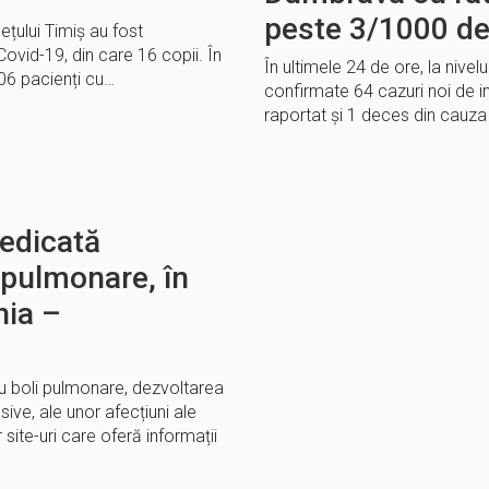
peste 3/1000 de 
dețului Timiș au fost
vid-19, din care 16 copii. În
În ultimele 24 de ore, la nivelu
106 pacienți cu…
confirmate 64 cazuri noi de i
raportat și 1 deces din cauza 
edicată
i pulmonare, în
nia –
cu boli pulmonare, dezvoltarea
ive, ale unor afecțiuni ale
r site-uri care oferă informații