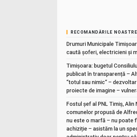
RECOMANDĂRILE NOASTR
Drumuri Municipale Timișoar
caută șoferi, electricieni și 
Timișoara: bugetul Consiliul
publicat în transparență – A
“totul sau nimic“ – dezvoltar
proiecte de imagine – vulner
Fostul șef al PNL Timiș, Alin
comunelor propusă de Alfre
nu este o marfă – nu poate fi
achiziție – asistăm la un sp
administrativ doar pentru că