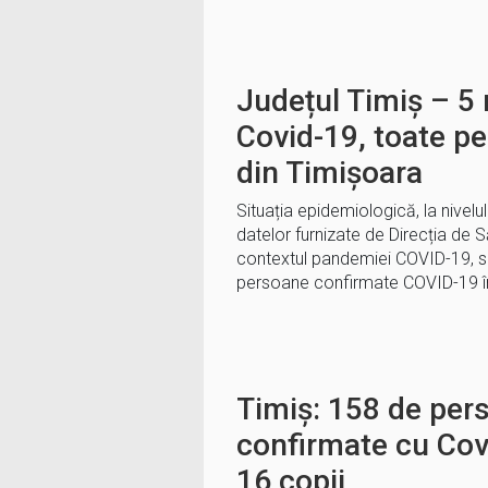
Județul Timiș – 5 
Covid-19, toate p
din Timișoara
Situația epidemiologică, la nivelu
datelor furnizate de Direcția de S
contextul pandemiei COVID-19, se
persoane confirmate COVID-19 în
Timiș: 158 de per
confirmate cu Cov
16 copii