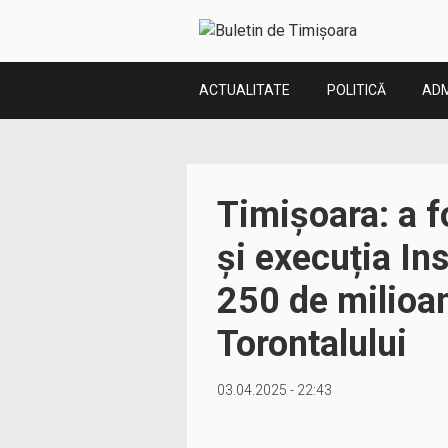
ACTUALITATE
POLITICĂ
ADM
Timișoara: a f
şi execuția In
250 de milioan
Torontalului
03.04.2025 - 22:43