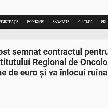
INISTRAȚIE
ECONOMIE
SĂNĂTATE
CULTURĂ
EDU
ost semnat contractul pentr
stitutului Regional de Oncol
e de euro și va înlocui ruin