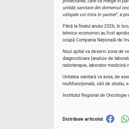
proiectarea, care va merge în pa
unităţi sanitare din domeniul onc
utilajele vor intra în şantier
”, a p
Până la finalul anului 2026, în lo
tehnico-economici au fost aprobaţi
ocupă Compania Naţională de Inve
Noul spital va deservi zona de ves
diagnosticare (analize de laborato
radioterapie, laborator medicină 
Unitatea sanitară va avea, de ase
multifuncţională, săli de studiu, s
Institutul Regional de Oncologie 
Distribuie articolul: