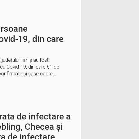
ersoane
vid-19, din care
l județului Timiș au fost
cu Covid-19, din care 61 de
confirmate și șase cadre…
rata de infectare a
ebling, Checea și
a de infectare