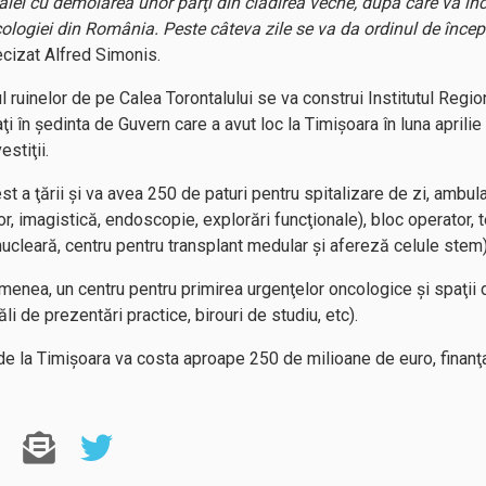
ralel cu demolarea unor părţi din clădirea veche, după care va î
ologiei din România. Peste câteva zile se va da ordinul de începe
recizat Alfred Simonis.
cul ruinelor de pe Calea Torontalului se va construi Institutul Regi
 în şedinta de Guvern care a avut loc la Timişoara în luna aprilie
stiţii.
t a ţării şi va avea 250 de paturi pentru spitalizare de zi, ambula
r, imagistică, endoscopie, explorări funcţionale), bloc operator, t
nucleară, centru pentru transplant medular şi afereză celule stem)
menea, un centru pentru primirea urgenţelor oncologice şi spaţii d
ăli de prezentări practice, birouri de studiu, etc).
de la Timişoara va costa aproape 250 de milioane de euro, finanţ