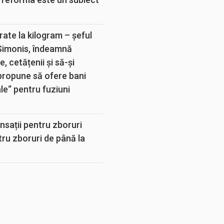
rate la kilogram – șeful
 Simonis, îndeamnă
, cetățenii și să-și
propune să ofere bani
e“ pentru fuziuni
sații pentru zboruri
tru zboruri de până la