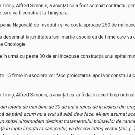
 Timiș, Alfred Simonis, a anunțat că a fost semnat contractul pen
 care va fi construit la Timişoara.
mpania Naţională de Investiţii şi va costa aproape 250 de milioan
a desemnat la jumătatea lunii martie asocierea de firme care va c
de Oncologie.
are în urmă cu peste 30 de ani începuse construcţia unui spital mu
e 15 firme în asociere vor face proiectarea, apoi vor construi aic
Timiș, Alfred Simonis, a anunțat ca va fi dat în scurt timp ordinul 
 istoria de mai bine de 30 de ani a ruinei de la ieşirea din oraş,
nă de până acum nu a vrut să aibă de-a face. Mi-am asumat acest 
n spital ultramodern destinat tratamentului bolnavilor de cancer. 
nţă în lupta împotriva cancerului, va deservi întreg vestul ţării.