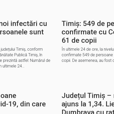
noi infectări cu
Timiș: 549 de p
ersoanele sunt
confirmate cu Co
61 de copii
l județului Timiș, conform
În ultimele 24 de ore, la nivelu
ănătate Publică Timiș, în
confirmate 549 de persoane 
 prezintă astfel: Numărul de
copii. De asemenea, au fost 
 ultimele 24…
soane
Județul Timiș – 
id-19, din care
ajuns la 1,34. Li
Dumbrava cu rat