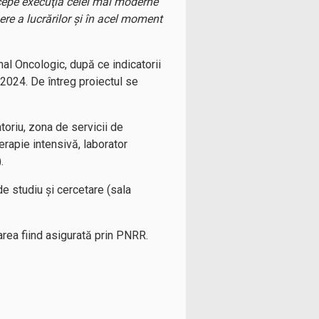
ncepe execuţia celei mai moderne
re a lucrărilor şi în acel moment
onal Oncologic, după ce indicatorii
 2024. De întreg proiectul se
toriu, zona de servicii de
erapie intensivă, laborator
.
e studiu şi cercetare (sala
area fiind asigurată prin PNRR.