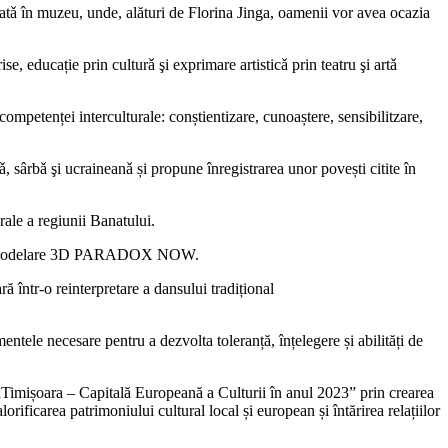
tǎ în muzeu, unde, alături de Florina Jinga, oamenii vor avea ocazia
e, educație prin culturǎ şi exprimare artisticǎ prin teatru şi artǎ
mpetenței interculturale: conștientizare, cunoaștere, sensibilitzare,
, sârbǎ şi ucraineanǎ și propune înregistrarea unor povești citite în
rale a regiunii Banatului.
ul de modelare 3D PARADOX NOW.
într-o reinterpretare a dansului tradițional
tele necesare pentru a dezvolta toleranță, înțelegere și abilități de
l „Timișoara – Capitală Europeană a Culturii în anul 2023” prin crearea
orificarea patrimoniului cultural local și european și întărirea relațiilor