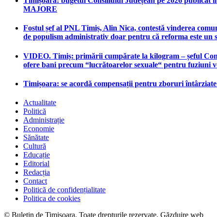
Timișoara: bugetul Consiliului Județean pe 2026 publicat în
MAJORE
Fostul șef al PNL Timiș, Alin Nica, contestă vinderea comun
de populism administrativ doar pentru că reforma este un 
VIDEO. Timiș: primării cumpărate la kilogram – șeful Consi
ofere bani precum “lucrătoarelor sexuale“ pentru fuziuni 
Timișoara: se acordă compensații pentru zboruri întârziat
Actualitate
Politică
Administrație
Economie
Sănătate
Cultură
Educație
Editorial
Redacția
Contact
Politică de confidențialitate
Politica de cookies
© Buletin de Timișoara. Toate drepturile rezervate. Găzduire web
mag