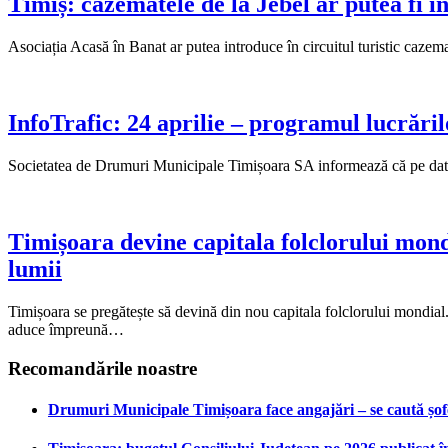
Timiș: cazematele de la Jebel ar putea fi in
Asociația Acasă în Banat ar putea introduce în circuitul turistic cazem
InfoTrafic: 24 aprilie – programul lucrărilor
Societatea de Drumuri Municipale Timișoara SA informează că pe data de 
Timișoara devine capitala folclorului mondi
lumii
Timișoara se pregătește să devină din nou capitala folclorului mondial
aduce împreună…
Recomandările noastre
Drumuri Municipale Timișoara face angajări – se caută șoferi