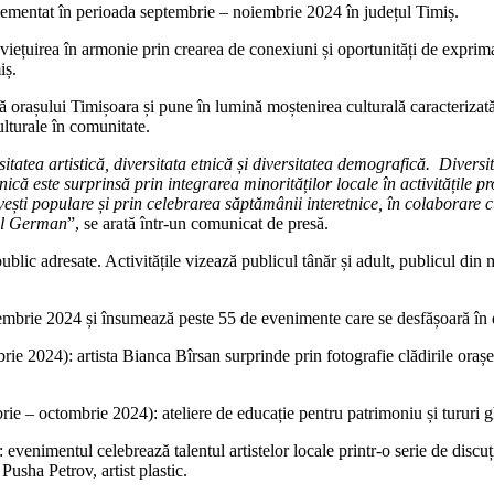
lementat în perioada septembrie – noiembrie 2024 în județul Timiș.
iețuirea în armonie prin crearea de conexiuni și oportunități de exprimare
iș.
ră orașului Timișoara și pune în lumină moștenirea culturală caracterizată 
ulturale în comunitate.
itatea artistică, diversitata etnică și diversitatea demografică. Diversita
nică este surprinsă prin integrarea minorităților locale în activitățile pr
 povești populare și prin celebrarea săptămânii interetnice, în colabora
ral German
”, se arată într-un comunicat de presă.
ublic adresate. Activitățile vizează publicul tânăr și adult, publicul din m
mbrie 2024 și însumează peste 55 de evenimente care se desfășoară în dife
e 2024): artista Bianca Bîrsan surprinde prin fotografie clădirile orașel
e – octombrie 2024): ateliere de educație pentru patrimoniu și tururi gh
: evenimentul celebrează talentul artistelor locale printr-o serie de discu
 Pusha Petrov, artist plastic.