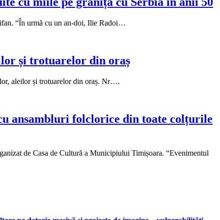
uite cu miile pe granița cu Serbia în anii 50
Trifan. “În urmă cu un an-doi, Ilie Radoi…
ilor și trotuarelor din oraș
r, aleilor și trotuarelor din oraș. Nr….
u ansambluri folclorice din toate colțurile
 organizat de Casa de Cultură a Municipiului Timișoara. “Evenimentul