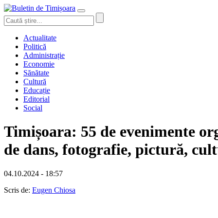
Actualitate
Politică
Administrație
Economie
Sănătate
Cultură
Educație
Editorial
Social
Timișoara: 55 de evenimente orga
de dans, fotografie, pictură, cult
04.10.2024 - 18:57
Scris de:
Eugen Chiosa