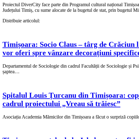
Proiectul DiverCity face parte din Programul cultural național Timișoa
Județului Timiș, cu sume alocate de la bugetul de stat, prin bugetul Min
Distribuie articolul:
Timișoara: Socio Claus – târg de Crăciun la 
vor oferi spre vânzare decorațiuni specific
Departamentul de Sociologie din cadrul Facultății de Sociologie și Psi
șaptea…
Spitalul Louis Țurcanu din Timișoara: copi
cadrul proiectului „Vreau să trăiesc”
Asociația Academia Mămicilor din Timișoara a făcut o surpriză copiil