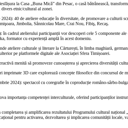
esfășura la Casa „Buna Micǎ” din Pesac, o casǎ bǎtrâneascǎ, transforma
 divers etnic/cultural al zonei.
24): 40 de ateliere educație în diversitate, de promovare a culturii scris
imişoara, Jimbolia, Sânnicolau Mare, Crai Nou, Fibiş, Recaş.
 cadrul atelierului participanții vor descoperi cele 5 componente ale co
jka, formator cu experiență amplă în acest domeniu.
 ateliere culturale și literare la Cărturești, în limba maghiară, germanǎ
lterior pe platformele digitale ale Asociației Sfera Timișoarei.
eractivă menită să promoveze cunoașterea și aprecierea diversității cultu
lpturi imprimate 3D care explorează concepte filosofice din concurs
rie 2024): spectacol cu coregrafie în coproducție româno-sârbo-bulgară 
importanța competenței interculturale, oferind participanților instrumen
e la completarea și amplificarea rezultatului Programului cultural naționa
ațional pentru activarea, dezvoltarea și implicarea comunității locale, val