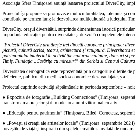
Asociația Sfera Timișoarei anunță lansarea proiectului DiverCity, imp
Proiectul își propune să promoveze multiculturalitatea, toleranța și conv
contribuie pe termen lung la dezvoltarea multiculturală a județului Tim
DiverCity, orașul diversității, surprinde dimensiunea istorică particula
importanța educației pentru diversitate și dezvoltă competențele interc
”
Proiectul DiverCity urmărește trei direcții europene principale: divers
pictură, cultură scrisă, teatru, arhitectură și sculptură. Diversitatea et
patrimoniului imaterial în activitățile culturale culinare, dansuri și
Timiș, Fundația „Cotărița cu mirazuri” din Serbia și Centrul Cultu
Diversitatea demografică este reprezentată prin categoriile diferite de p
deficiențe, publicul din medii socio-economice dezavantajate, ș.a.
Proiectul cuprinde activități săptămânale în perioada septembrie – noie
● Expoziția de fotografie „Building Connections” (Timișoara, septembri
transformarea orașelor și în modelarea unui viitor mai creativ.
● „Educație pentru patrimoniu” (Timișoara, Biled, Cerneteaz, septembri
● „Povești și creații ale artistelor locale” (Timișoara, septembrie 2024)
poveștile de viață și inspirația din spatele creațiilor. Invitată de onoare: