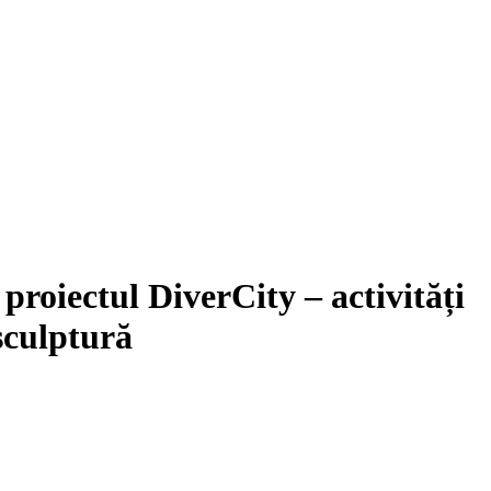
proiectul DiverCity – activități
 sculptură