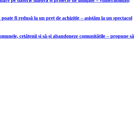
are pe datorie masivă și proiecte de imagine – vulnerabilități
ate fi redusă la un preț de achiziție – asistăm la un spectacol
munele, cetățenii și să-și abandoneze comunitățile – propune să