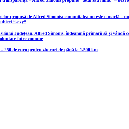
 transparență – Alfred Simonis propune “totul sau nimic“ – dezvolt
elor propusă de Alfred Simonis: comunitatea nu este o marfă – nu po
subiect “sexy“
liului Județean, Alfred Simonis, îndeamnă primarii să-și vândă co
voluntare între comune
e – 250 de euro pentru zboruri de până la 1.500 km
host.ro