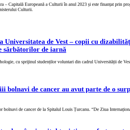
ra – Capitală Europeană a Culturii în anul 2023 și este finanțat prin pr
isterului Culturii.
Universitatea de Vest – copii cu dizabilități,
e sărbătorilor de iarnă
hologie, cu sprijinul studenților voluntari din cadrul Universității de 
ii bolnavi de cancer au avut parte de o surp
or bolnavi de cancer de la Spitalul Louis Țurcanu. “De Ziua Internațion