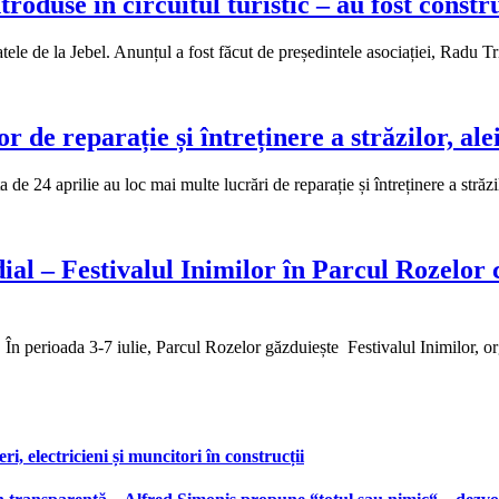
troduse în circuitul turistic – au fost constr
atele de la Jebel. Anunțul a fost făcut de președintele asociației, Radu 
 de reparație și întreținere a străzilor, ale
24 aprilie au loc mai multe lucrări de reparație și întreținere a străzilo
al – Festivalul Inimilor în Parcul Rozelor c
. În perioada 3-7 iulie, Parcul Rozelor găzduiește Festivalul Inimilor,
, electricieni și muncitori în construcții