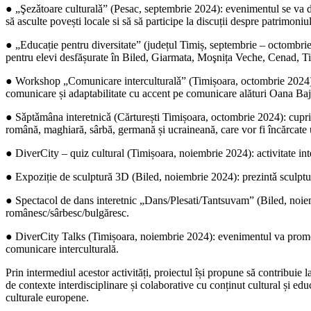
● „Şezǎtoare culturalǎ” (Pesac, septembrie 2024): evenimentul se va d
să asculte povești locale si să să participe la discuții despre patrimoniul
● „Educație pentru diversitate” (județul Timiș, septembrie – octombrie 20
pentru elevi desfășurate în Biled, Giarmata, Moşnița Veche, Cenad, T
● Workshop „Comunicare interculturalǎ” (Timișoara, octombrie 2024): în
comunicare și adaptabilitate cu accent pe comunicare alături Oana Ba
● Sǎptǎmâna interetnicǎ (Cărturești Timișoara, octombrie 2024): cuprinde
română, maghiară, sârbă, germană și ucraineană, care vor fi încărcate u
● DiverCity – quiz cultural (Timișoara, noiembrie 2024): activitate int
● Expoziție de sculptură 3D (Biled, noiembrie 2024): prezintǎ scu
● Spectacol de dans interetnic „Dans/Plesati/Tantsuvam” (Biled, noiemb
românesc/sârbesc/bulgăresc.
● DiverCity Talks (Timișoara, noiembrie 2024): evenimentul va promova 
comunicare interculturală.
Prin intermediul acestor activități, proiectul își propune să contribui
de contexte interdisciplinare și colaborative cu conținut cultural și educ
culturale europene.