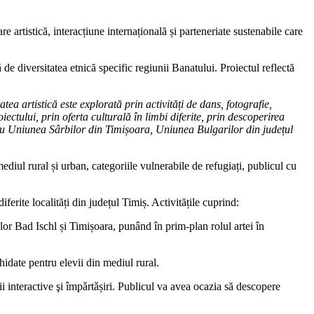
 artistică, interacțiune internațională și parteneriate sustenabile care
de diversitatea etnică specific regiunii Banatului. Proiectul reflectă
tea artistică este explorată prin activități de dans, fotografie,
oiectului, prin oferta culturală în limbi diferite, prin descoperirea
re cu Uniunea Sârbilor din Timișoara, Uniunea Bulgarilor din județul
ediul rural și urban, categoriile vulnerabile de refugiați, publicul cu
rite localități din județul Timiș. Activitățile cuprind:
or Bad Ischl și Timișoara, punând în prim-plan rolul artei în
idate pentru elevii din mediul rural.
ții interactive şi împǎrtǎșiri. Publicul va avea ocazia să descopere