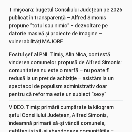
Timișoara: bugetul Consiliului Județean pe 2026
publicat în transparență – Alfred Simonis
propune “totul sau nimic“ – dezvoltare pe
datorie masivă și proiecte de imagine –
vulnerabilități MAJORE
Fostul șef al PNL Timiș, Alin Nica, contestă
vinderea comunelor propusă de Alfred Simonis:
comunitatea nu este o marfă – nu poate fi
redusă la un preț de achiziție – asistăm la un
spectacol de populism administrativ doar
pentru că reforma este un subiect “sexy“
VIDEO. Timiș: primării cumpărate la kilogram –
șeful Consiliului Județean, Alfred Simonis,
îndeamnă primarii să-și vândă comunele,
cetățenii și să-și abandoneze comunitățile –