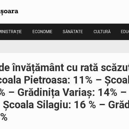
INISTRAȚIE
ECONOMIE
SĂNĂTATE
CULTURĂ
EDU
 de învățământ cu rată scăzu
coala Pietroasa: 11% – Școa
% – Grădinița Variaș: 14% – 
Școala Silagiu: 16 % – Grăd
8%