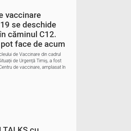
e vaccinare
-19 se deschide
în căminul C12.
 pot face de acum
ucleului de Vaccinare din cadrul
tuații de Urgență Timiș, a fost
 Centru de vaccinare, amplasat în
H TALKS cu