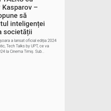
y Kasparov –
ropune să
ul inteligenței
a societății
șoara a lansat oficial ediția 2024
ic, Tech Talks by UPT, ce va
024 la Cinema Timiș. Sub…