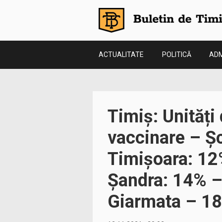
ACTUALITATE
POLITICĂ
ADM
Timiș: Unități
vaccinare – Ș
Timișoara: 12
Șandra: 14% – 
Giarmata – 1