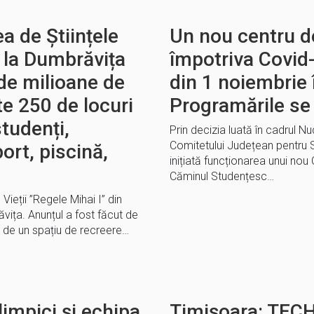
a de Științele
Un nou centru d
e la Dumbrăvița
împotriva Covid
de milioane de
din 1 noiembrie 
te 250 de locuri
Programările se
tudenți,
Prin decizia luată în cadrul N
Comitetului Județean pentru Si
ort, piscină,
inițiată funcționarea unui nou
Căminul Studențesc…
 Vieții ”Regele Mihai I” din
ăvița. Anunțul a fost făcut de
 de un spațiu de recreere…
limpici și echipa
Timișoara: TEC