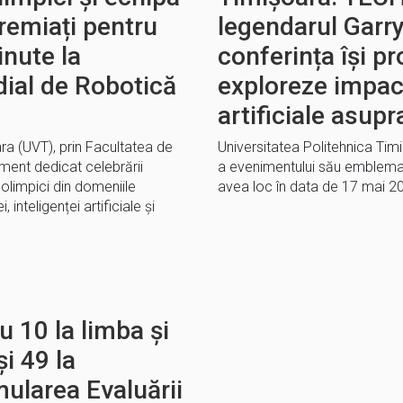
remiați pentru
legendarul Garr
inute la
conferința își p
ial de Robotică
exploreze impact
artificiale asupr
ra (UVT), prin Facultatea de
Universitatea Politehnica Timi
ment dedicat celebrării
a evenimentului său emblemat
 olimpici din domeniile
avea loc în data de 17 mai 2
, inteligenței artificiale și
u 10 la limba și
i 49 la
ularea Evaluării