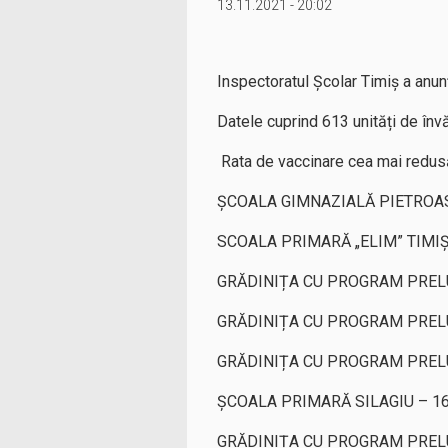
13.11.2021 - 20:02
Inspectoratul Școlar Timiș a anunța
Datele cuprind 613 unități de înv
Rata de vaccinare cea mai redusă
ȘCOALA GIMNAZIALĂ PIETROAS
SCOALA PRIMARĂ „ELIM” TIMI
GRĂDINIȚA CU PROGRAM PRELU
GRĂDINIȚA CU PROGRAM PREL
GRĂDINIȚA CU PROGRAM PRELU
ȘCOALA PRIMARĂ SILAGIU – 1
GRĂDINIȚA CU PROGRAM PRELU