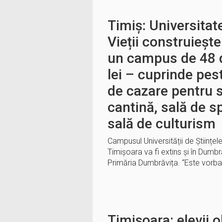
Timiș: Universitate
Vieții construieșt
un campus de 48 
lei – cuprinde pes
de cazare pentru s
cantină, sală de sp
sală de culturism
Campusul Universității de Științele
Timișoara va fi extins și în Dumbr
Primăria Dumbrăvița. “Este vorba
Timișoara: elevii o