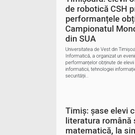
de robotică CSH p
performanțele obț
Campionatul Mond
din SUA
Universitatea de Vest din Timișoa
Informatică, a organizat un eveni
performanțelor obținute de elevii
informaticii, tehnologiei informației
securității…
Timiș: șase elevi c
literatura română ș
matematică, la sim