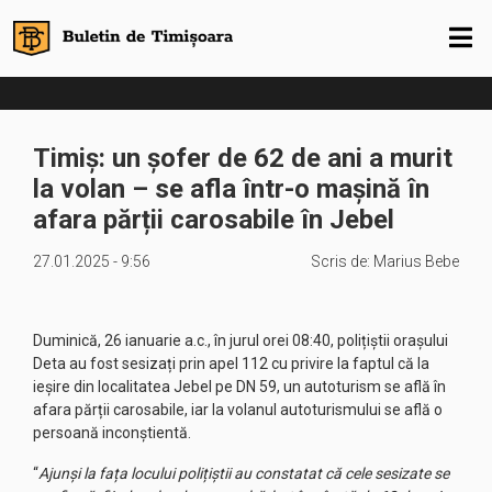
Timiș: un șofer de 62 de ani a murit
la volan – se afla într-o mașină în
afara părții carosabile în Jebel
27.01.2025 - 9:56
Scris de:
Marius Bebe
Duminică, 26 ianuarie a.c., în jurul orei 08:40, polițiștii orașului
Deta au fost sesizați prin apel 112 cu privire la faptul că la
ieșire din localitatea Jebel pe DN 59, un autoturism se află în
afara părții carosabile, iar la volanul autoturismului se află o
persoană inconștientă.
“
Ajunși la fața locului polițiștii au constatat că cele sesizate se