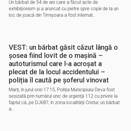
Un bărbat de 54 de ani care a făcut acte de
exhibiționism şi a aruncat cu pietre spre copiii de la un
loc de joacă din Timișoara a fost internat…
VEST: un bărbat găsit căzut lângă o
șosea fiind lovit de o mașină –
autoturismul care l-a acroșat a
plecat de la locul accidentului –
poliția îl caută pe șoferul vinovat
Marți, în jurul orei 17:15, Poliția Municipiului Deva fost
sesizată prin numărul unic de urgență 112 cu privire la
faptul că, pe DJ687, în zona localității Cristur, un bărbat
a…