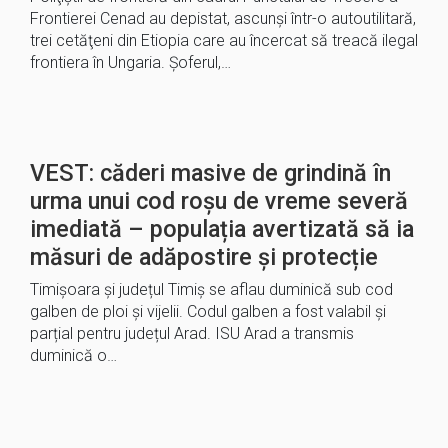
Frontierei Cenad au depistat, ascunşi într-o autoutilitară,
trei cetăţeni din Etiopia care au încercat să treacă ilegal
frontiera în Ungaria. Șoferul,…
VEST: căderi masive de grindină în
urma unui cod roșu de vreme severă
imediată – populația avertizată să ia
măsuri de adăpostire şi protecție
Timișoara și județul Timiș se aflau duminică sub cod
galben de ploi și vijelii. Codul galben a fost valabil și
parțial pentru județul Arad. ISU Arad a transmis
duminică o…