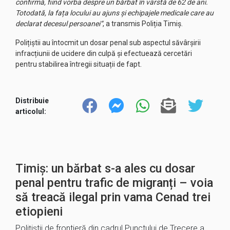
confirmă, fiind vorba despre un bărbat în vârstă de 62 de ani.
Totodată, la fața locului au ajuns și echipajele medicale care au
declarat decesul persoanei“
, a transmis Poliția Timiș.
Polițiștii au întocmit un dosar penal sub aspectul săvârșirii
infracțiunii de ucidere din culpă și efectuează cercetări
pentru stabilirea întregii situații de fapt.
Distribuie
articolul:
Timiș: un bărbat s-a ales cu dosar
penal pentru trafic de migranți – voia
să treacă ilegal prin vama Cenad trei
etiopieni
Poliţiştii de frontieră din cadrul Punctului de Trecere a