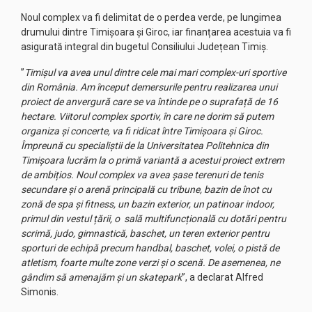
Noul complex va fi delimitat de o perdea verde, pe lungimea
drumului dintre Timișoara și Giroc, iar finanțarea acestuia va fi
asigurată integral din bugetul Consiliului Județean Timiș.
”
Timișul va avea unul dintre cele mai mari complex-uri sportive
din România. Am început demersurile pentru realizarea unui
proiect de anvergură care se va întinde pe o suprafață de 16
hectare. Viitorul complex sportiv, în care ne dorim să putem
organiza și concerte, va fi ridicat între Timișoara și Giroc.
Împreună cu specialiștii de la Universitatea Politehnica din
Timișoara lucrăm la o primă variantă a acestui proiect extrem
de ambițios. Noul complex va avea șase terenuri de tenis
secundare și o arenă principală cu tribune, bazin de înot cu
zonă de spa și fitness, un bazin exterior, un patinoar indoor,
primul din vestul țării, o sală multifuncțională cu dotări pentru
scrimă, judo, gimnastică, baschet, un teren exterior pentru
sporturi de echipă precum handbal, baschet, volei, o pistă de
atletism, foarte multe zone verzi și o scenă. De asemenea, ne
gândim să amenajăm și un skatepark
”, a declarat Alfred
Simonis.