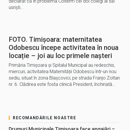
declarat că în problema Colterm cei doi colegi ai săi
usriști…
FOTO. Timișoara: maternitatea
Odobescu începe activitatea în noua
locație – joi au loc primele nașteri
Primăria Timișoara și Spitalul Municipal au redeschis,
miercuri, activitatea Maternității Odobescu într-un nou
sediu, situat în zona Blașcovici, pe strada Franjo Zoltan
nr. 6. Clădirea este fosta clinică President, închiriată…
RECOMANDĂRILE NOASTRE
Drumuri Municipale Timișoara face angajări –