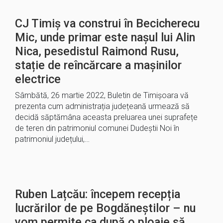
CJ Timiș va construi în Becicherecu
Mic, unde primar este nașul lui Alin
Nica, pesedistul Raimond Rusu,
stație de reîncărcare a mașinilor
electrice
Sâmbătă, 26 martie 2022, Buletin de Timișoara vă
prezenta cum administrația județeană urmează să
decidă săptămâna aceasta preluarea unei suprafețe
de teren din patrimoniul comunei Dudeștii Noi în
patrimoniul județului,…
Ruben Lațcău: începem recepția
lucrărilor de pe Bogdăneștilor – nu
vom permite ca după o ploaie să