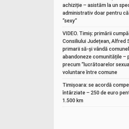
achiziție – asistăm la un sp
administrativ doar pentru că
“sexy“
VIDEO. Timiș: primării cumpă
Consiliului Județean, Alfred
primarii să-și vândă comunele
abandoneze comunitățile – 
precum “lucrătoarelor sexual
voluntare între comune
Timișoara: se acordă compen
întârziate – 250 de euro pen
1.500 km