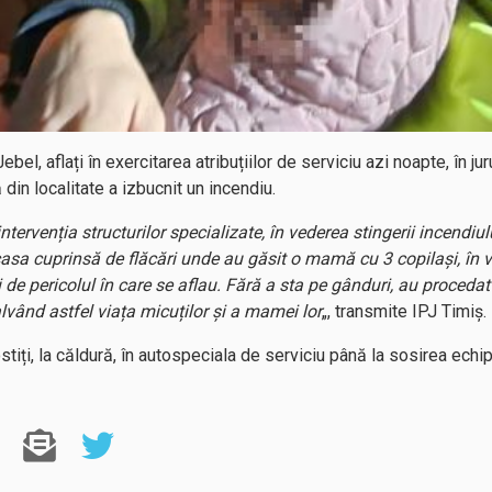
Jebel, aflați în exercitarea atribuțiilor de serviciu azi noapte, în jur
 din localitate a izbucnit un incendiu.
 intervenția structurilor specializate, în vederea stingerii incendi
casa cuprinsă de flăcări unde au găsit o mamă cu 3 copilași, în vâr
i de pericolul în care se aflau. Fără a sta pe gânduri, au proceda
alvând astfel viața micuților și a mamei lor
„, transmite IPJ Timiș.
tiți, la căldură, în autospeciala de serviciu până la sosirea echi