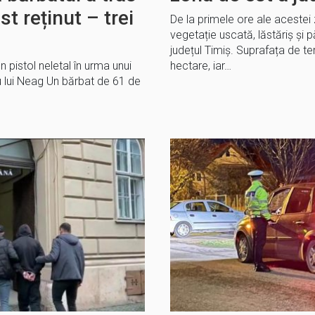
st reținut – trei
De la primele ore ale acestei 
vegetație uscată, lăstăriș și 
județul Timiș. Suprafața de 
n pistol neletal în urma unui
hectare, iar…
u lui Neag Un bărbat de 61 de