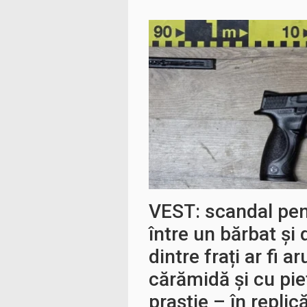
VEST: scandal pen
între un bărbat și 
dintre frați ar fi a
cărămidă și cu pie
praștie – în replic