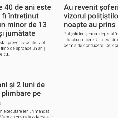
e 40 de ani este
Au revenit șoferi
fi întreținut
vizorul polițiștil
 un minor de 13
noapte au prins
şi jumătate
Polițiștii timișeni au depistat 
infracțiuni rutiere. Unul era dr
stat preventiv pentru viol
permis de conducere. Cei doi
, timp de aproape un an şi
ale cu…
i și 2 luni de
a plimbare pe
a
s în executare ieri un mandat
re cu privire la o femeie, în