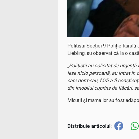
Polițiștii Secției 9 Poliție Rurală 
Liebling, au observat că la o casă
„
Polițiștii au solicitat de urgență
iese nicio persoană, au intrat în 
care dormeau, fără a fi conștienț
din imobilul cuprins de flăcări, s
Micuții și mama lor au fost adăpos
Distribuie articolul: