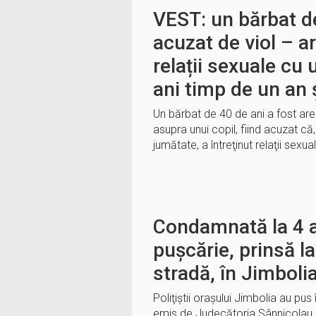
VEST: un bărbat d
acuzat de viol – ar 
relații sexuale cu
ani timp de un an 
Un bărbat de 40 de ani a fost are
asupra unui copil, fiind acuzat că
jumătate, a întreţinut relaţii sexu
Condamnată la 4 an
pușcărie, prinsă l
stradă, în Jimboli
Poliţiştii orașului Jimbolia au pu
emis de Judecătoria Sânnicolau Ma