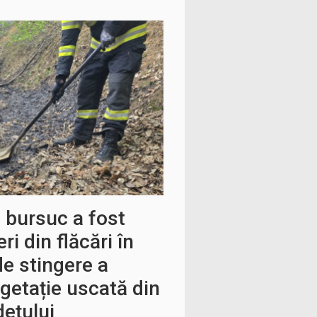
 bursuc a fost
i din flăcări în
de stingere a
egetație uscată din
dețului