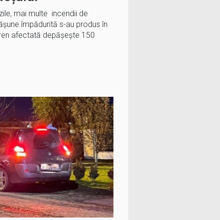
zile, mai multe incendii de
pășune împădurită s-au produs în
teren afectată depășește 150