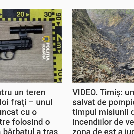
tru un teren
VIDEO. Timiș: un
doi frați – unul
salvat de pompier
runcat cu o
timpul misiunii 
tre folosind o
incendiilor de v
ă bărbatul a tras
zona de est a ju