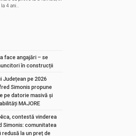
la 4 ani…
E
a face angajări – se
muncitori în construcții
ui Județean pe 2026
lfred Simonis propune
e pe datorie masivă și
abilități MAJORE
 Nica, contestă vinderea
d Simonis: comunitatea
 redusă la un preț de