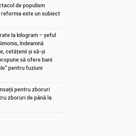
ectacol de populism
 reforma este un subiect
rate la kilogram – șeful
 Simonis, îndeamnă
, cetățenii și să-și
propune să ofere bani
e“ pentru fuziuni
sații pentru zboruri
tru zboruri de până la