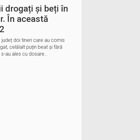
i drogați și beți în
or. În această
 2
în județ doi tineri care au comis
ogat, celălalt puțin beat și fără
 s-au ales cu dosare…