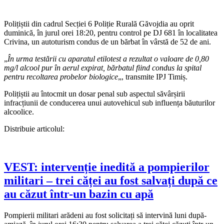
Polițiștii din cadrul Secției 6 Poliție Rurală Găvojdia au oprit
duminică, în jurul orei 18:20, pentru control pe DJ 681 în localitatea
Crivina, un autoturism condus de un bărbat în vârstă de 52 de ani.
„
În urma testării cu aparatul etilotest a rezultat o valoare de 0,80
mg/l alcool pur în aerul expirat, bărbatul fiind condus la spital
pentru recoltarea probelor biologice
„, transmite IPJ Timiș.
Polițiștii au întocmit un dosar penal sub aspectul săvârșirii
infracțiunii de conducerea unui autovehicul sub influența băuturilor
alcoolice.
Distribuie articolul:
VEST: intervenție inedită a pompierilor
militari – trei căței au fost salvați după ce
au căzut într-un bazin cu apă
Pompierii militari arădeni au fost solicitați să intervină luni după-