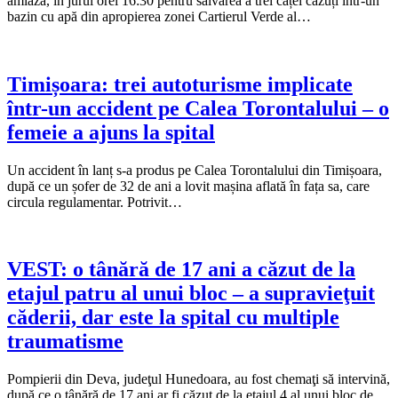
amiază, în jurul orei 16:30 pentru salvarea a trei căței căzuți într-un
bazin cu apă din apropierea zonei Cartierul Verde al…
Timișoara: trei autoturisme implicate
într-un accident pe Calea Torontalului – o
femeie a ajuns la spital
Un accident în lanț s-a produs pe Calea Torontalului din Timișoara,
după ce un șofer de 32 de ani a lovit mașina aflată în fața sa, care
circula regulamentar. Potrivit…
VEST: o tânără de 17 ani a căzut de la
etajul patru al unui bloc – a supravieţuit
căderii, dar este la spital cu multiple
traumatisme
Pompierii din Deva, judeţul Hunedoara, au fost chemaţi să intervină,
după ce o tânără de 17 ani ar fi căzut de la etajul 4 al unui bloc de