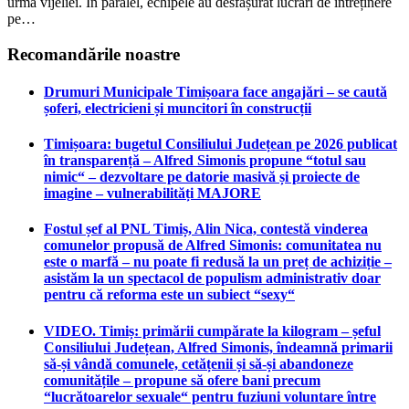
urma vijeliei. În paralel, echipele au desfășurat lucrări de întreținere
pe…
Recomandările noastre
Drumuri Municipale Timișoara face angajări – se caută
șoferi, electricieni și muncitori în construcții
Timișoara: bugetul Consiliului Județean pe 2026 publicat
în transparență – Alfred Simonis propune “totul sau
nimic“ – dezvoltare pe datorie masivă și proiecte de
imagine – vulnerabilități MAJORE
Fostul șef al PNL Timiș, Alin Nica, contestă vinderea
comunelor propusă de Alfred Simonis: comunitatea nu
este o marfă – nu poate fi redusă la un preț de achiziție –
asistăm la un spectacol de populism administrativ doar
pentru că reforma este un subiect “sexy“
VIDEO. Timiș: primării cumpărate la kilogram – șeful
Consiliului Județean, Alfred Simonis, îndeamnă primarii
să-și vândă comunele, cetățenii și să-și abandoneze
comunitățile – propune să ofere bani precum
“lucrătoarelor sexuale“ pentru fuziuni voluntare între