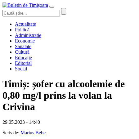
Actualitate
Politică
Administrație
Economie
Sănătate
Cultură
Educație
Editorial
Social
Timiș: șofer cu alcoolemie de
0,80 mg/l prins la volan la
Crivina
29.05.2023 - 14:40
Scris de:
Marius Bebe