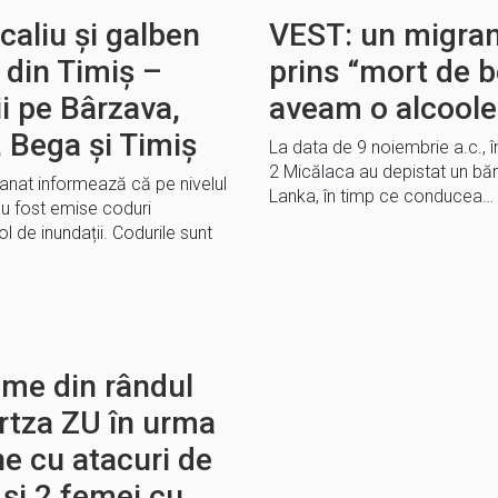
aliu și galben
VEST: un migran
 din Timiș –
prins “mort de b
ii pe Bârzava,
aveam o alcoole
 Bega și Timiș
La data de 9 noiembrie a.c., în 
2 Micălaca au depistat un băr
anat informează că pe nivelul
Lanka, în timp ce conducea…
au fost emise coduri
ol de inundații. Codurile sunt
ime din rândul
ortza ZU în urma
ne cu atacuri de
 și 2 femei cu