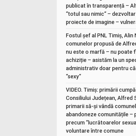
publicat în transparență – A
“totul sau nimic“ – dezvoltar
proiecte de imagine – vulner
Fostul șef al PNL Timiș, Alin
comunelor propusă de Alfre
nu este o marfă – nu poate fi
achiziție – asistăm la un sp
administrativ doar pentru că
“sexy“
VIDEO. Timiș: primării cumpă
Consiliului Județean, Alfred
primarii să-și vândă comunele
abandoneze comunitățile – 
precum “lucrătoarelor sexual
voluntare între comune