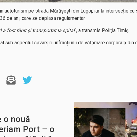
autoturism pe strada Mărășești din Lugoj, iar la intersecție cu st
 36 de ani, care se deplasa regulamentar.
a fost rănit și transportat la spital
“, a transmis Poliția Timiș.
nal sub aspectul săvârșirii infracțiunii de vătămare corporală din 
e o nouă
eriam Port – o