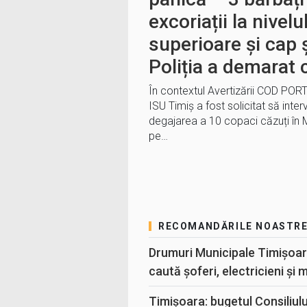
excoriații la nive
superioare și cap ș
Poliția a demarat 
În contextul Avertizării COD PORT
ISU Timiș a fost solicitat să interv
degajarea a 10 copaci căzuți în M
pe…
RECOMANDĂRILE NOASTR
Drumuri Municipale Timișoar
caută șoferi, electricieni și 
Timișoara: bugetul Consiliul