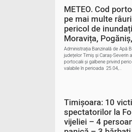
METEO. Cod portoc
pe mai multe râuri
pericol de inundaț
Moravița, Pogăniș,
Administrația Banzinală de Apă B
județelor Timiș și Caraș-Severin 
portocalii și galbene privind peric
valabile în perioada 25.04,…
Timișoara: 10 vict
spectatorilor la F
vijeliei – 4 persoa
panică – 3 bărbați