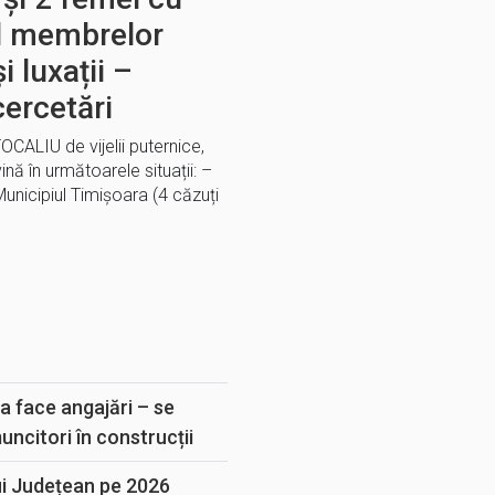
lul membrelor
i luxații –
cercetări
OCALIU de vijelii puternice,
ină în următoarele situații: –
unicipiul Timișoara (4 căzuți
E
a face angajări – se
muncitori în construcții
ui Județean pe 2026