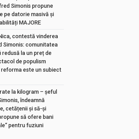
lfred Simonis propune
e pe datorie masivă și
abilități MAJORE
 Nica, contestă vinderea
d Simonis: comunitatea
 redusă la un preț de
ectacol de populism
 reforma este un subiect
rate la kilogram – șeful
 Simonis, îndeamnă
, cetățenii și să-și
propune să ofere bani
e“ pentru fuziuni