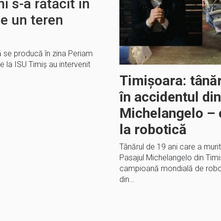
 s-a rătăcit în
e un teren
ă se producă în zina Periam
e la ISU Timiș au intervenit
Timișoara: tânăr
în accidentul di
Michelangelo –
la robotică
Tânărul de 19 ani care a murit 
Pasajul Michelangelo din Timi
campioană mondială de roboti
din…