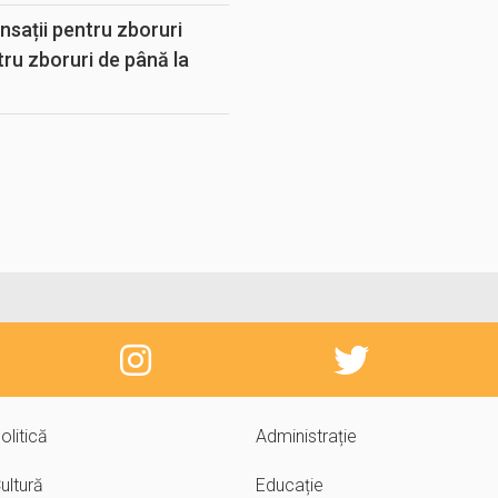
sații pentru zboruri
tru zboruri de până la
olitică
Administrație
ultură
Educație