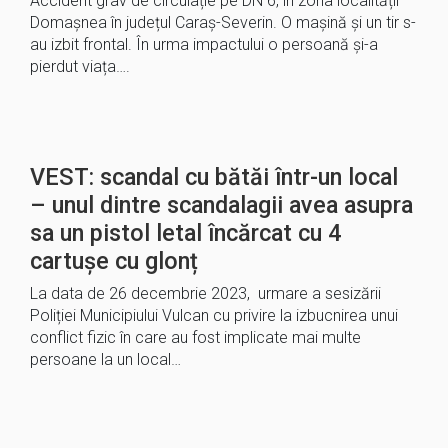
Accident grav de circulație pe DN 6, în zona localității
Domașnea în județul Caraș-Severin. O mașină și un tir s-
au izbit frontal. În urma impactului o persoană și-a
pierdut viața….
VEST: scandal cu bătăi într-un local
– unul dintre scandalagii avea asupra
sa un pistol letal încărcat cu 4
cartușe cu glonț
La data de 26 decembrie 2023, urmare a sesizării
Poliției Municipiului Vulcan cu privire la izbucnirea unui
conflict fizic în care au fost implicate mai multe
persoane la un local…