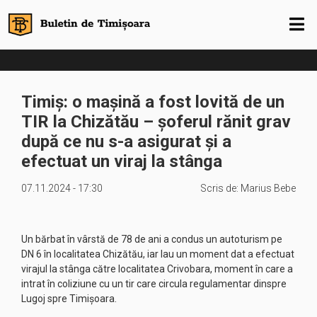
Timiș: o mașină a fost lovită de un
TIR la Chizătău – șoferul rănit grav
după ce nu s-a asigurat și a
efectuat un viraj la stânga
07.11.2024 - 17:30
Scris de:
Marius Bebe
Un bărbat în vârstă de 78 de ani a condus un autoturism pe
DN 6 în localitatea Chizătău, iar lau un moment dat a efectuat
virajul la stânga către localitatea Crivobara, moment în care a
intrat în coliziune cu un tir care circula regulamentar dinspre
Lugoj spre Timișoara.