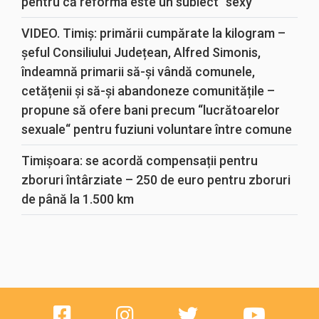
pentru că reforma este un subiect “sexy“
VIDEO. Timiș: primării cumpărate la kilogram –
șeful Consiliului Județean, Alfred Simonis,
îndeamnă primarii să-și vândă comunele,
cetățenii și să-și abandoneze comunitățile –
propune să ofere bani precum “lucrătoarelor
sexuale“ pentru fuziuni voluntare între comune
Timișoara: se acordă compensații pentru
zboruri întârziate – 250 de euro pentru zboruri
de până la 1.500 km