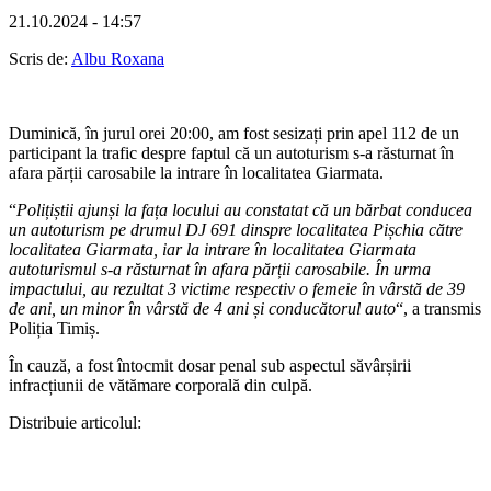
21.10.2024 - 14:57
Scris de:
Albu Roxana
Duminică, în jurul orei 20:00, am fost sesizați prin apel 112 de un
participant la trafic despre faptul că un autoturism s-a răsturnat în
afara părții carosabile la intrare în localitatea Giarmata.
“
Polițiștii ajunși la fața locului au constatat că un bărbat conducea
un autoturism pe drumul DJ 691 dinspre localitatea Pișchia către
localitatea Giarmata, iar la intrare în localitatea Giarmata
autoturismul s-a răsturnat în afara părții carosabile. În urma
impactului, au rezultat 3 victime respectiv o femeie în vârstă de 39
de ani, un minor în vârstă de 4 ani și conducătorul auto
“, a transmis
Poliția Timiș.
În cauză, a fost întocmit dosar penal sub aspectul săvârșirii
infracțiunii de vătămare corporală din culpă.
Distribuie articolul: