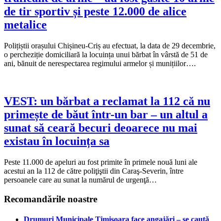
de tir sportiv și peste 12.000 de alice
metalice
Polițiștii orașului Chișineu-Criș au efectuat, la data de 29 decembrie,
o percheziție domiciliară la locuința unui bărbat în vârstă de 51 de
ani, bănuit de nerespectarea regimului armelor și munițiilor….
VEST: un bărbat a reclamat la 112 că nu
primește de băut într-un bar – un altul a
sunat să ceară becuri deoarece nu mai
existau în locuința sa
Peste 11.000 de apeluri au fost primite în primele nouă luni ale
acestui an la 112 de către poliţiştii din Caraş-Severin, între
persoanele care au sunat la numărul de urgenţă…
Recomandările noastre
Drumuri Municipale Timișoara face angajări – se caută