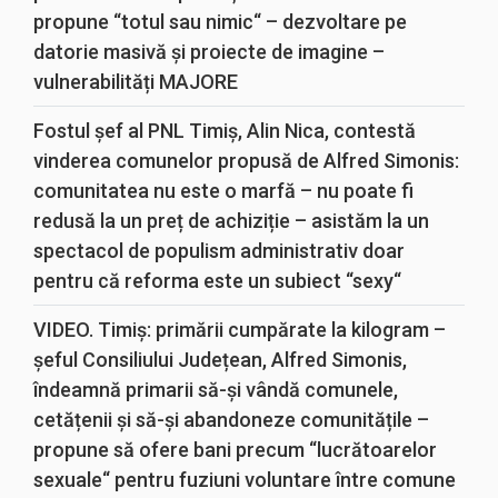
propune “totul sau nimic“ – dezvoltare pe
datorie masivă și proiecte de imagine –
vulnerabilități MAJORE
Fostul șef al PNL Timiș, Alin Nica, contestă
vinderea comunelor propusă de Alfred Simonis:
comunitatea nu este o marfă – nu poate fi
redusă la un preț de achiziție – asistăm la un
spectacol de populism administrativ doar
pentru că reforma este un subiect “sexy“
VIDEO. Timiș: primării cumpărate la kilogram –
șeful Consiliului Județean, Alfred Simonis,
îndeamnă primarii să-și vândă comunele,
cetățenii și să-și abandoneze comunitățile –
propune să ofere bani precum “lucrătoarelor
sexuale“ pentru fuziuni voluntare între comune