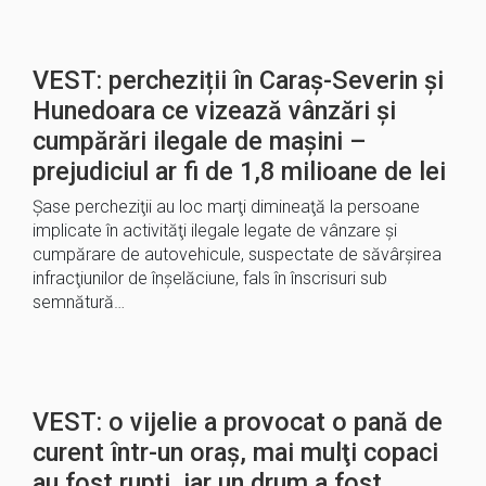
VEST: percheziții în Caraș-Severin și
Hunedoara ce vizează vânzări și
cumpărări ilegale de mașini –
prejudiciul ar fi de 1,8 milioane de lei
Şase percheziţii au loc marţi dimineaţă la persoane
implicate în activităţi ilegale legate de vânzare şi
cumpărare de autovehicule, suspectate de săvârşirea
infracţiunilor de înşelăciune, fals în înscrisuri sub
semnătură…
VEST: o vijelie a provocat o pană de
curent într-un oraș, mai mulţi copaci
au fost rupți, iar un drum a fost