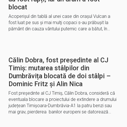
blocat
Acoperişul din tablă al unei case din oraşul Vulcan a
fost luat pe sus şi mai mulţi copaci s-au prăbuşit la
pământ din cauza vântului puternic care a bătut, în…
Călin Dobra, fost președinte al CJ
Timiș: mutarea stâlpilor din
Dumbrăvița blocată de doi stâlpi –
Dominic Fritz și Alin Nica
Fost președinte al CJ Timiș, Călin Dobra, consideră că
eventuala blocare a proiectului de extindere a drumului
județean Timișoara-Dumbrăvia-A1 la patru benzi sau
mai grav, pierderea banilor europeni se datorează…