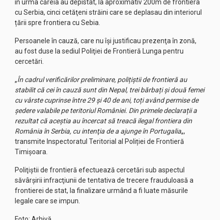
în urma căreia au depistat, la aproximativ 200m de frontiera
cu Serbia, cinci cetăţeni străini care se deplasau din interiorul
țării spre frontiera cu Sebia.
Persoanele în cauză, care nu îşi justificau prezenţa în zonă,
au fost duse la sediul Poliţiei de Frontieră Lunga pentru
cercetări.
„
În cadrul verificărilor preliminare, polițiștii de frontieră au
stabilit că cei în cauză sunt din Nepal, trei bărbați și două femei
cu vârste cuprinse între 29 și 40 de ani, toți având permise de
ședere valabile pe teritoriul României. Din primele declarații a
rezultat că aceștia au încercat să treacă ilegal frontiera din
România în Serbia, cu intenţia de a ajunge în Portugalia
„,
transmite Inspectoratul Teritorial al Poliției de Frontieră
Timișoara.
Poliţiştii de frontieră efectuează cercetări sub aspectul
săvârşirii infracţiunii de tentativa de trecere frauduloasă a
frontierei de stat, la finalizare urmând a fi luate măsurile
legale care se impun.
Foto: Arhivă