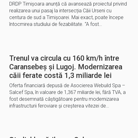
DRDP Timișoara anunță că avansează proiectul privind
realizarea unui pasaj la intersecția Căii Urseni cu
centura de sud a Timișoarei. Mai exact, poate începe
întocmirea studiului de fezabilitate. “A fost…
Trenul va circula cu 160 km/h între
Caransebeș și Lugoj. Modernizarea
căii ferate costă 1,3 miliarde lei
Oferta financiară depusă de Asocierea Webuild Spa –
Salcef Spa, în valoare de 1,367 miliarde lei, fără TVA, a
fost desemnată câştigătoare pentru modernizarea
infrastructurii feroviare şi creşterea vitezei de…