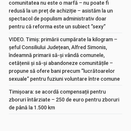
comunitatea nu este o marfă – nu poate fi
redusă la un preț de achiziție – asistăm la un
spectacol de populism administrativ doar
pentru că reforma este un subiect “sexy“
VIDEO. Timiș: primării cumpărate la kilogram –
șeful Consiliului Județean, Alfred Simonis,
îndeamnă primarii să-și vândă comunele,
cetățenii și să-și abandoneze comunitățile –
propune să ofere bani precum “lucrătoarelor
sexuale“ pentru fuziuni voluntare între comune
Timișoara: se acordă compensații pentru
zboruri întârziate – 250 de euro pentru zboruri
de până la 1.500 km