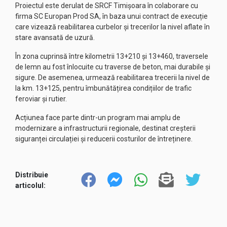
Proiectul este derulat de SRCF Timișoara în colaborare cu
firma SC Europan Prod SA, în baza unui contract de execuție
care vizează reabilitarea curbelor și trecerilor la nivel aflate în
stare avansată de uzură.
În zona cuprinsă între kilometrii 13+210 și 13+460, traversele
de lemn au fost înlocuite cu traverse de beton, mai durabile și
sigure. De asemenea, urmează reabilitarea trecerii la nivel de
la km. 13+125, pentru îmbunătățirea condițiilor de trafic
feroviar și rutier.
Acțiunea face parte dintr-un program mai amplu de
modernizare a infrastructurii regionale, destinat creșterii
siguranței circulației și reducerii costurilor de întreținere.
Distribuie
articolul: