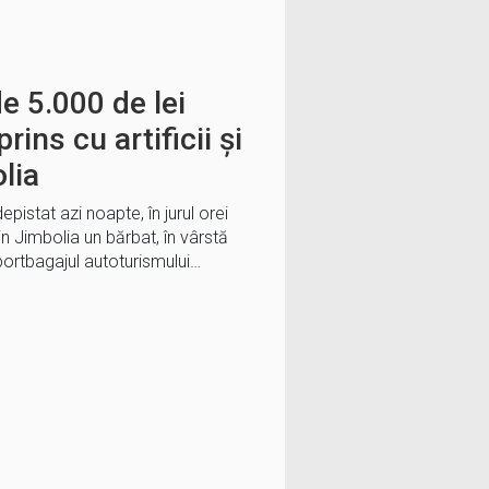
e 5.000 de lei
rins cu artificii și
lia
depistat azi noapte, în jurul orei
in Jimbolia un bărbat, în vârstă
portbagajul autoturismului…