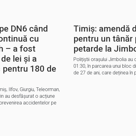
s pe DN6 când
Timiș: amendă d
ontinuă cu
pentru un tânăr p
h – a fost
petarde la Jimbo
e lei și a
Polițiștii orașului Jimbolia au 
01:30, în parcarea unui bloc d
 pentru 180 de
de 27 de ani, care deținea în 
Timiș, Ilfov, Giurgiu, Teleorman,
rin au desfășurat o acțiune
i prevenirea accidentelor pe