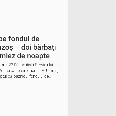
pe fondul de
zoș – doi bărbați
n miez de noapte
rei 23:00, polițiștii Serviciului
ericuloase din cadrul I.P.J. Timiș
faptul că paznicul fondului de…