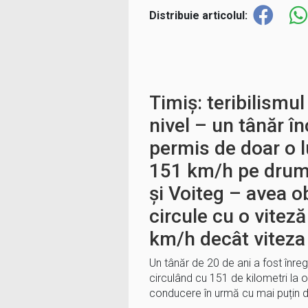
Distribuie articolul:
Timiș: teribilismul
nivel – un tânăr î
permis de doar o l
151 km/h pe drumu
și Voiteg – avea ob
circule cu o vitez
km/h decât vitez
Un tânăr de 20 de ani a fost înregi
circulând cu 151 de kilometri la o
conducere în urmă cu mai puțin 