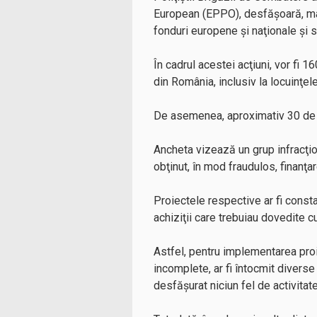
European (EPPO), desfăşoară, marţ
fonduri europene şi naţionale şi 
În cadrul acestei acţiuni, vor fi
din România, inclusiv la locuinţele
De asemenea, aproximativ 30 de p
Ancheta vizează un grup infracţiona
obţinut, în mod fraudulos, finanţa
Proiectele respective ar fi constat
achiziţii care trebuiau dovedite c
Astfel, pentru implementarea proi
incomplete, ar fi întocmit diverse f
desfăşurat niciun fel de activitate 