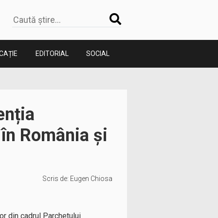
CAȚIE
EDITORIAL
SOCIAL
enția
 în România şi
Scris de:
Eugen Chiosa
or din cadrul Parchetului