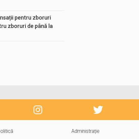
sații pentru zboruri
tru zboruri de până la
olitică
Administrație