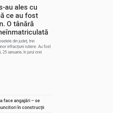
 s-au ales cu
ă ce au fost
an. O tânără
neînmatriculată
selele din județ, trei
r infracțiuni rutiere. Au fost
25 ianuarie, în jurul orei
E
a face angajări – se
muncitori în construcții