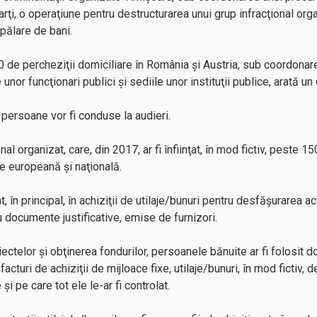
i, o operaţiune pentru destructurarea unui grup infracţional orga
spălare de bani.
 160 de percheziţii domiciliare în România şi Austria, sub coordon
 unor funcţionari publici şi sediile unor instituţii publice, arată u
ersoane vor fi conduse la audieri.
l organizat, care, din 2017, ar fi înfiinţat, în mod fictiv, peste 15
re europeană şi naţională.
, în principal, în achiziţii de utilaje/bunuri pentru desfăşurarea act
u documente justificative, emise de furnizori.
ectelor şi obţinerea fondurilor, persoanele bănuite ar fi folosit 
acturi de achiziţii de mijloace fixe, utilaje/bunuri, în mod fictiv, de
şi pe care tot ele le-ar fi controlat.