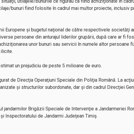
ituaţii, utilajele/bunurile ce figurau ca fiind achiziţionate în cadru
ilaje/bunuri fiind folosite în cadrul mai multor proiecte, inclusiv p
i Europene şi bugetul naţional de către respectivele societăţi ar 
verse persoane din anturajul liderilor grupării, după care ar fi fo
achiziţionarea unor bunuri sau servicii în numele altor persoane fi
licite.
estimat un prejudiciu de peste 5 milioane de euro.
urat de Direcţia Operaţiuni Speciale din Poliţia Română. La acţiune
nizate şi structurilor subordonate, dar şi din cadrul Direcţiei Gene
inul jandarmilor Brigăzii Speciale de Intervenţie a Jandarmeriei R
şi Inspectoratului de Jandarmi Judeţean Timiş.