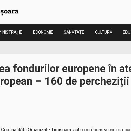
INISTRAȚIE
ECONOMIE
SĂNĂTATE
CULTURĂ
EDU
ea fondurilor europene în at
ropean – 160 de percheziții
a Criminalităţii Organizate Timişoara, sub coordonarea unui procur