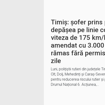
Timiș: șofer prin
depășea pe linie c
viteza de 175 km/
amendat cu 3.000 d
rămas fără permis
zile
Luni, polițiștii rutieri din județele 
Olt, Dolj, Mehedinți și Caraș-Seve
pentru reducerea riscului rutier ș
Drumul Național 6. Acțiunea,…