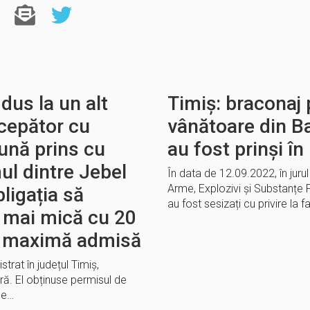
 dus la un alt
Timiș: braconaj 
ncepător cu
vânătoare din Ba
ună prins cu
au fost prinși î
l dintre Jebel
În data de 12.09.2022, în jurul o
Arme, Explozivi și Substanțe P
ligația să
au fost sesizați cu privire la 
ă mai mică cu 20
a maximă admisă
strat în județul Timiș,
ră. El obținuse permisul de
de…