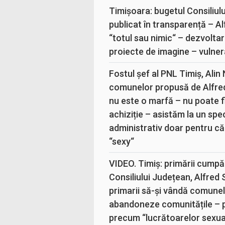
Timișoara: bugetul Consiliul
publicat în transparență – A
“totul sau nimic“ – dezvoltar
proiecte de imagine – vulner
Fostul șef al PNL Timiș, Alin
comunelor propusă de Alfre
nu este o marfă – nu poate fi
achiziție – asistăm la un sp
administrativ doar pentru că
“sexy“
VIDEO. Timiș: primării cumpă
Consiliului Județean, Alfred
primarii să-și vândă comunele
abandoneze comunitățile – 
precum “lucrătoarelor sexual