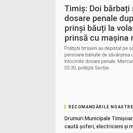
Timiș: Doi bărbați
dosare penale dup
prinși băuți la vol
prinsă cu mașina 
Polițiștii timișeni au depistat pe șo
persoane bănuite de săvârșirea uno
întocmite dosare penale. Miercuri, 
05:30, polițiștii Secției…
RECOMANDĂRILE NOASTR
Drumuri Municipale Timișoar
caută șoferi, electricieni și 