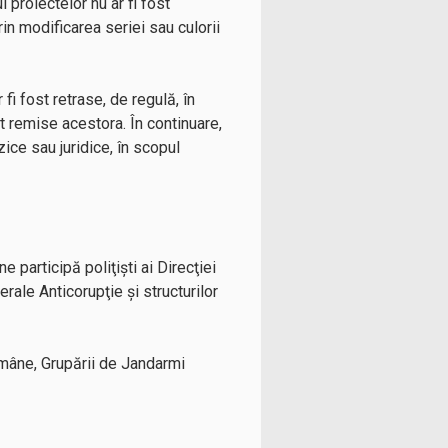
l proiectelor nu ar fi fost
rin modificarea seriei sau culorii
fi fost retrase, de regulă, în
st remise acestora. În continuare,
zice sau juridice, în scopul
 participă poliţişti ai Direcţiei
rale Anticorupţie şi structurilor
omâne, Grupării de Jandarmi