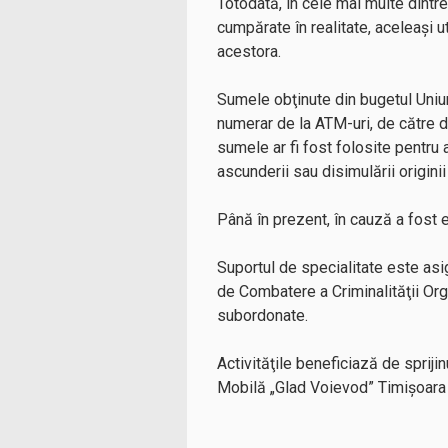
Totodată, în cele mai multe dintre s
cumpărate în realitate, aceleaşi ut
acestora.
Sumele obţinute din bugetul Uniuni
numerar de la ATM-uri, de către di
sumele ar fi fost folosite pentru 
ascunderii sau disimulării originii i
Până în prezent, în cauză a fost 
Suportul de specialitate este asig
de Combatere a Criminalităţii Orga
subordonate.
Activităţile beneficiază de sprij
Mobilă „Glad Voievod” Timişoara 