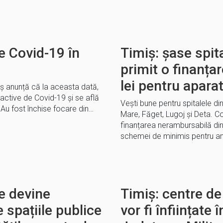
e Covid-19 în
Timiș: șase spita
primit o finanța
lei pentru apara
iș anunță că la aceasta dată,
e active de Covid-19 și se află
Vești bune pentru spitalele di
Au fost închise focare din…
Mare, Făget, Lugoj și Deta. C
finanțarea nerambursabilă din 
schemei de minimis pentru a
e devine
Timiș: centre de
e spațiile publice
vor fi înființate 