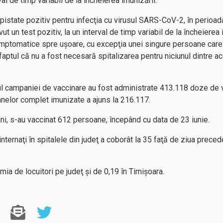
rval de timp variabil de la încheierea imunizării.
pistate pozitiv pentru infecţia cu virusul SARS-CoV-2, în perioada
 un test pozitiv, la un interval de timp variabil de la încheierea 
mptomatice spre uşoare, cu excepţia unei singure persoane care
tul că nu a fost necesară spitalizarea pentru niciunul dintre ace
tul campaniei de vaccinare au fost administrate 413.118 doze de 
anelor complet imunizate a ajuns la 216.117.
ni, s-au vaccinat 612 persoane, începând cu data de 23 iunie.
nternaţi în spitalele din judeţ a coborât la 35 faţă de ziua preced
mia de locuitori pe judeţ şi de 0,19 în Timişoara.