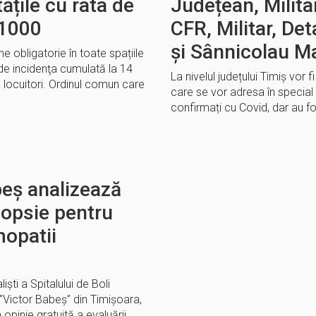
tățile cu rata de
Județean, Milita
/1000
CFR, Militar, Det
și Sânnicolau M
e obligatorie în toate spațiile
nde incidenţa cumulată la 14
La nivelul județului Timiș vor
 locuitori. Ordinul comun care
care se vor adresa în special 
confirmați cu Covid, dar au 
beș analizează
iopsie pentru
mopatii
işti a Spitalului de Boli
”Victor Babeş” din Timişoara,
pinie gratuită a evaluării