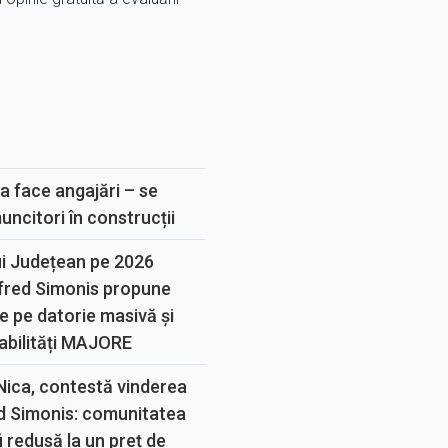
E
a face angajări – se
muncitori în construcții
ui Județean pe 2026
lfred Simonis propune
e pe datorie masivă și
abilități MAJORE
 Nica, contestă vinderea
d Simonis: comunitatea
 redusă la un preț de