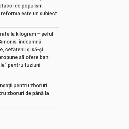
ectacol de populism
 reforma este un subiect
rate la kilogram – șeful
 Simonis, îndeamnă
, cetățenii și să-și
propune să ofere bani
e“ pentru fuziuni
sații pentru zboruri
tru zboruri de până la