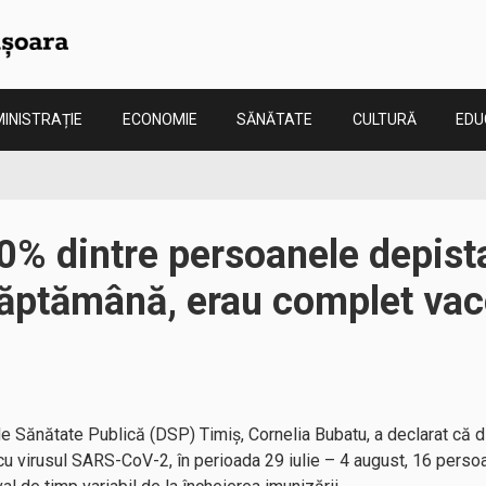
INISTRAȚIE
ECONOMIE
SĂNĂTATE
CULTURĂ
EDU
0% dintre persoanele depist
 săptămână, erau complet vac
 de Sănătate Publică (DSP) Timiş, Cornelia Bubatu, a declarat că d
 cu virusul SARS-CoV-2, în perioada 29 iulie – 4 august, 16 pers