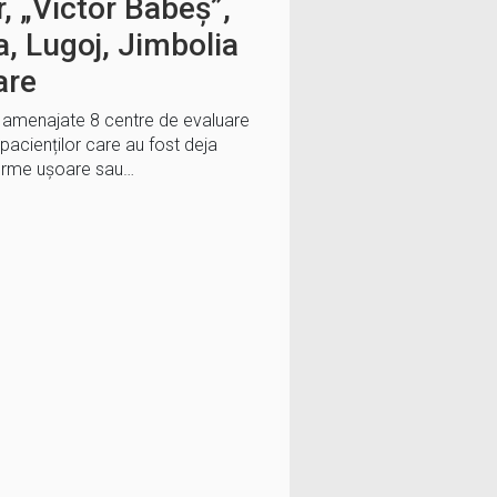
r, „Victor Babeș”,
a, Lugoj, Jimbolia
are
 fi amenajate 8 centre de evaluare
pacienților care au fost deja
forme ușoare sau…