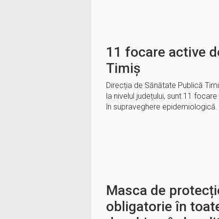
11 focare active d
Timiș
Direcția de Sănătate Publică Tim
la nivelul județului, sunt 11 focar
în supraveghere epidemiologică. 
Masca de protecți
obligatorie în toat