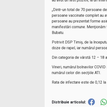
au avut un test pozitiv, la un inte
„Dintr-un total de 70 persoane de
persoane vaccinate complet au avut
persoane au prezentat forme asi
manifestări comune. Menţionăm fap
Bubatu.
Potrivit DSP Timiş, de la începu
doze de rapel, iar numărul perso
Din categoria de vârstă 12 – 18 a
Vineri, numărul bolnavilor COVID i
numărul celor din secţiile ATI.
Rata de infectare este de 0,12 la 
Distribuie articolul: