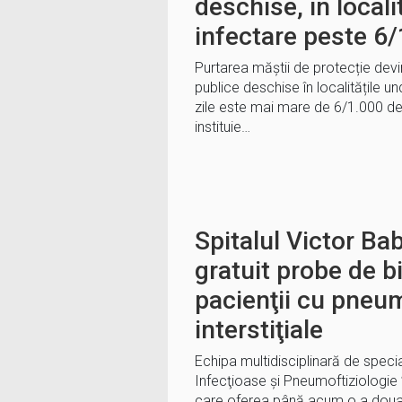
deschise, în locali
infectare peste 6
Purtarea măștii de protecție devin
publice deschise în localitățile u
zile este mai mare de 6/1.000 de
instituie…
Spitalul Victor Ba
gratuit probe de b
pacienţii cu pneu
interstiţiale
Echipa multidisciplinară de special
Infecţioase şi Pneumoftiziologie 
care oferea până acum o a doua o