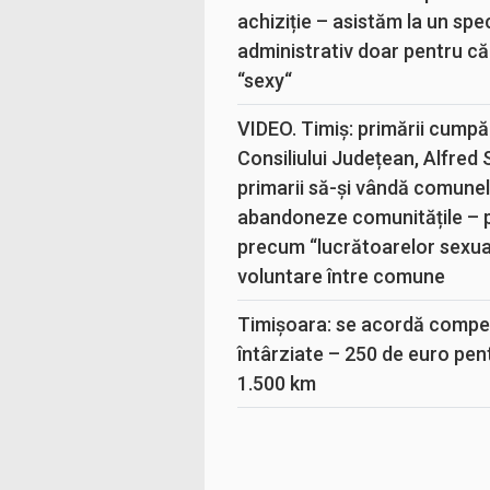
achiziție – asistăm la un sp
administrativ doar pentru că
“sexy“
VIDEO. Timiș: primării cumpă
Consiliului Județean, Alfred
primarii să-și vândă comunele
abandoneze comunitățile – 
precum “lucrătoarelor sexual
voluntare între comune
Timișoara: se acordă compen
întârziate – 250 de euro pen
1.500 km