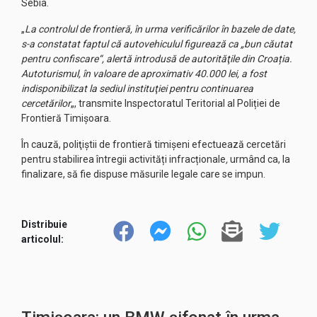
Sebia.
„
La controlul de frontieră, în urma verificărilor în bazele de date,
s-a constatat faptul că autovehiculul figurează ca „bun căutat
pentru confiscare“, alertă introdusă de autorităţile din Croația.
Autoturismul, în valoare de aproximativ 40.000 lei, a fost
indisponibilizat la sediul instituţiei pentru continuarea
cercetărilor
„, transmite Inspectoratul Teritorial al Poliției de
Frontieră Timișoara.
În cauză, poliţiştii de frontieră timișeni efectuează cercetări
pentru stabilirea întregii activități infracționale
,
urmând ca, la
finalizare, să fie dispuse măsurile legale care se impun.
Distribuie
articolul: