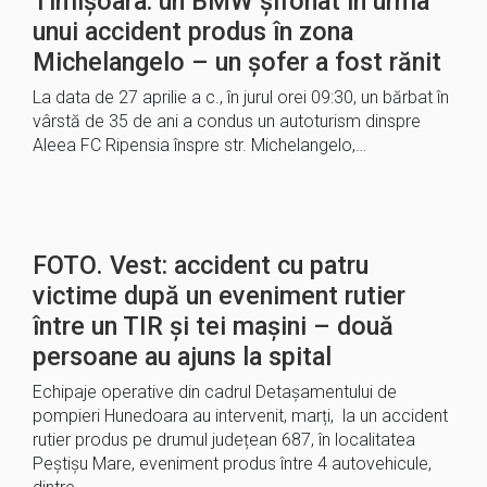
Timișoara: un BMW șifonat în urma
unui accident produs în zona
Michelangelo – un șofer a fost rănit
La data de 27 aprilie a c., în jurul orei 09:30, un bărbat în
vârstă de 35 de ani a condus un autoturism dinspre
Aleea FC Ripensia înspre str. Michelangelo,…
FOTO. Vest: accident cu patru
victime după un eveniment rutier
între un TIR și tei mașini – două
persoane au ajuns la spital
Echipaje operative din cadrul Detașamentului de
pompieri Hunedoara au intervenit, marți, la un accident
rutier produs pe drumul județean 687, în localitatea
Peștișu Mare, eveniment produs între 4 autovehicule,