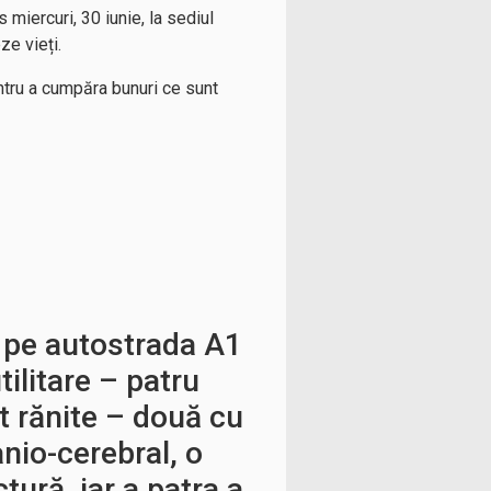
miercuri, 30 iunie, la sediul
ze vieți.
entru a cumpăra bunuri ce sunt
 pe autostrada A1
tilitare – patru
t rănite – două cu
nio-cerebral, o
tură, iar a patra a