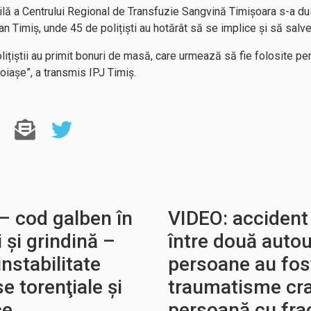
lă a Centrului Regional de Transfuzie Sangvină Timișoara s-a dus 
n Timiș, unde 45 de polițiști au hotărât să se implice și să salve
lițiștii au primit bonuri de masă, care urmează să fie folosite p
voiașe”, a transmis IPJ Timiș.
– cod galben în
VIDEO: accident
i şi grindină –
între două autou
instabilitate
persoane au fos
e torenţiale și
traumatisme cra
ce
persoană cu frac