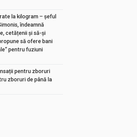
rate la kilogram – șeful
 Simonis, îndeamnă
, cetățenii și să-și
propune să ofere bani
e“ pentru fuziuni
sații pentru zboruri
tru zboruri de până la