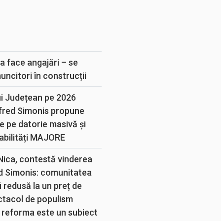
E
a face angajări – se
muncitori în construcții
ui Județean pe 2026
lfred Simonis propune
e pe datorie masivă și
abilități MAJORE
 Nica, contestă vinderea
d Simonis: comunitatea
 redusă la un preț de
ectacol de populism
 reforma este un subiect