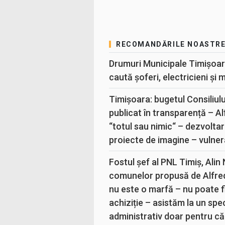
RECOMANDĂRILE NOASTR
Drumuri Municipale Timișoar
caută șoferi, electricieni și 
Timișoara: bugetul Consiliul
publicat în transparență – A
“totul sau nimic“ – dezvoltar
proiecte de imagine – vulner
Fostul șef al PNL Timiș, Alin
comunelor propusă de Alfre
nu este o marfă – nu poate fi
achiziție – asistăm la un sp
administrativ doar pentru că