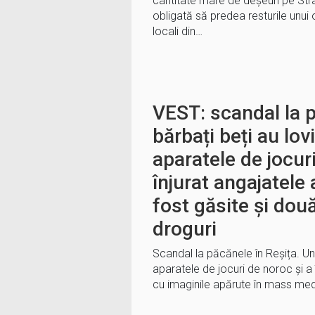
cantitate mare de deșeuri pe Stra
obligată să predea resturile unui o
locali din…
VEST: scandal la 
bărbați beți au lov
aparatele de jocuri
înjurat angajatele
fost găsite și două
droguri
Scandal la păcănele în Reșița. Un 
aparatele de jocuri de noroc și a 
cu imaginile apărute în mass medi