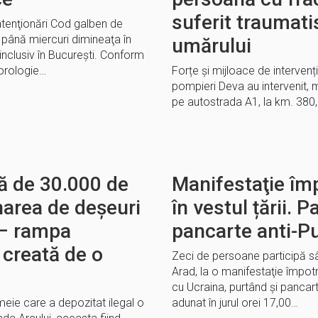
suferit traumat
atenţionări Cod galben de
e până miercuri dimineaţa în
umărului
 inclusiv în Bucureşti. Conform
eorologie…
Forțe și mijloace de interven
pompieri Deva au intervenit, m
pe autostrada A1, la km. 380, 
ă de 30.000 de
Manifestaţie împ
narea de deșeuri
în vestul țării. P
 – rampa
pancarte anti-Pu
 creată de o
Zeci de persoane participă sâ
Arad, la o manifestaţie împotri
cu Ucraina, purtând şi pancart
emeie care a depozitat ilegal o
adunat în jurul orei 17,00…