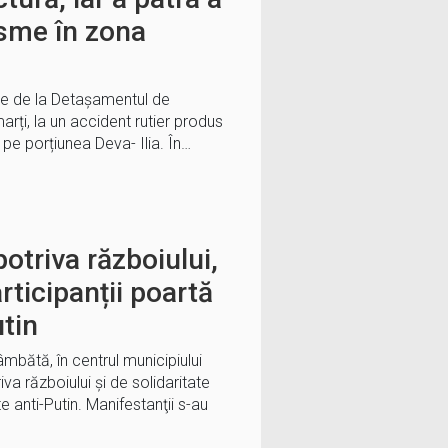
isme în zona
ție de la Detașamentul de
arți, la un accident rutier produs
pe porțiunea Deva- Ilia. În…
otriva războiului,
articipanții poartă
tin
mbătă, în centrul municipiului
va războiului şi de solidaritate
e anti-Putin. Manifestanţii s-au