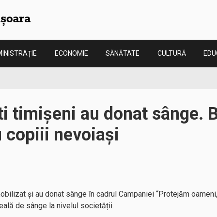
INISTRAȚIE
ECONOMIE
SĂNĂTATE
CULTURĂ
EDU
ti timișeni au donat sânge. B
 copiii nevoiași
 mobilizat și au donat sânge în cadrul Campaniei “Protejăm oameni
ală de sânge la nivelul societății.