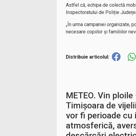
Astfel că, echipa de colectă mobi
Inspectoratului de Poliție Județea
„În urma campaniei organizate, po
necesare copiilor și familiilor ne
Distribuie articolul:
METEO. Vin ploile 
Timișoara de vijeli
vor fi perioade cu 
atmosferică, avers
descărcări electri