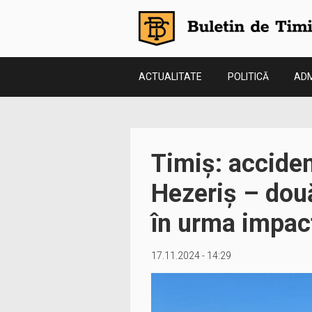
ACTUALITATE
POLITICĂ
ADM
Timiș: acciden
Hezeriș – două
în urma impac
17.11.2024 - 14:29