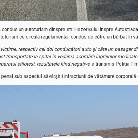
 condus un autoturism dinspre str. Hezerișului înspre Autostrada A
autoturism ce circula regulamentar, condus de către un bărbat în vâ
 victime, respectiv cei doi conducători auto și câte un pasager d
st transportate la spital în vederea acordării îngrijirilor medical
paratul etilotest, rezultatele fiind negative
, a transmis Poliția Tim
 penal sub aspectul săvârșirii infracțiunii de vătămare corporală 