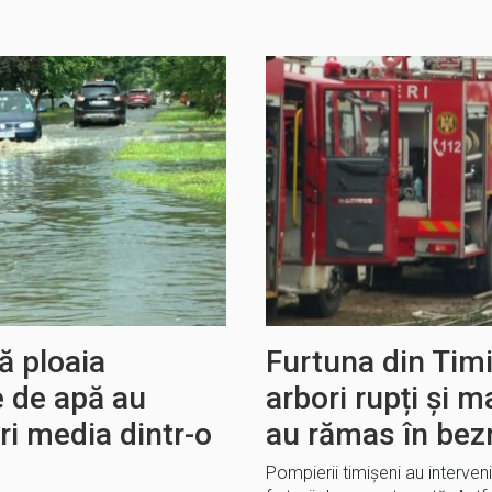
ă ploaia
Furtuna din Timi
e de apă au
arbori rupți și m
ri media dintr-o
au rămas în bez
Pompierii timișeni au interveni