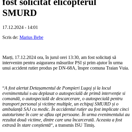
fost solicitat elicopterul
SMURD
17.12.2024 - 14:01
Scris de:
Marius Bebe
Marți, 17.12.2024 ora, în jurul orei 13:30, am fost solicitați să
intervenim pentru asigurarea măsurilor PSI și prim ajutor în urma
unui accident rutier produs pe DN-68A, înspre comuna Traian Vuia.
“
A fost alertat Detașamentul de Pompieri Lugoj și la locul
evenimentului s-au deplasat o autospecială de primă intervenție si
comandă, o autospecială de descarcerare, o autospecială pentru
transport personal și victime multiple, un echipaj SMURD și o
ambulanță SAJ cu medic. În accidentul rutier au fost implicate cinci
autoturisme în care se aflau opt persoane. În urma evenimentului au
rezultat două victime, dintre care una încarcerată. Aceasta a fost
extrasă în stare conștientă
“, a transmis ISU Timiș.