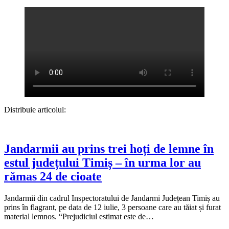
Distribuie articolul:
Jandarmii au prins trei hoți de lemne în
estul județului Timiș – în urma lor au
rămas 24 de cioate
Jandarmii din cadrul Inspectoratului de Jandarmi Județean Timiș au
prins în flagrant, pe data de 12 iulie, 3 persoane care au tăiat și furat
material lemnos. “Prejudiciul estimat este de…