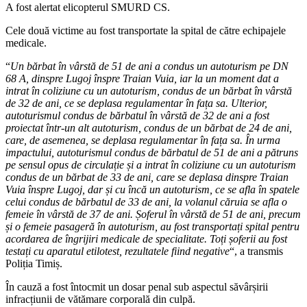
A fost alertat elicopterul SMURD CS.
Cele două victime au fost transportate la spital de către echipajele
medicale.
“
Un bărbat în vârstă de 51 de ani a condus un autoturism pe DN
68 A, dinspre Lugoj înspre Traian Vuia, iar la un moment dat a
intrat în coliziune cu un autoturism, condus de un bărbat în vârstă
de 32 de ani, ce se deplasa regulamentar în fața sa. Ulterior,
autoturismul condus de bărbatul în vârstă de 32 de ani a fost
proiectat într-un alt autoturism, condus de un bărbat de 24 de ani,
care, de asemenea, se deplasa regulamentar în fața sa. În urma
impactului, autoturismul condus de bărbatul de 51 de ani a pătruns
pe sensul opus de circulație și a intrat în coliziune cu un autoturism
condus de un bărbat de 33 de ani, care se deplasa dinspre Traian
Vuia înspre Lugoj, dar și cu încă un autoturism, ce se afla în spatele
celui condus de bărbatul de 33 de ani, la volanul căruia se afla o
femeie în vârstă de 37 de ani. Șoferul în vârstă de 51 de ani, precum
și o femeie pasageră în autoturism, au fost transportați spital pentru
acordarea de îngrijiri medicale de specialitate. Toți șoferii au fost
testați cu aparatul etilotest, rezultatele fiind negative
“, a transmis
Poliția Timiș.
În cauză a fost întocmit un dosar penal sub aspectul săvârșirii
infracțiunii de vătămare corporală din culpă.