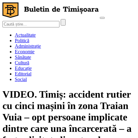
Actualitate
Politică
Administrație
Economie
Sănătate
Cultură
Educație
Editorial
Social
VIDEO. Timiș: accident rutier
cu cinci mașini în zona Traian
Vuia – opt persoane implicate
dintre care una încarcerată – a