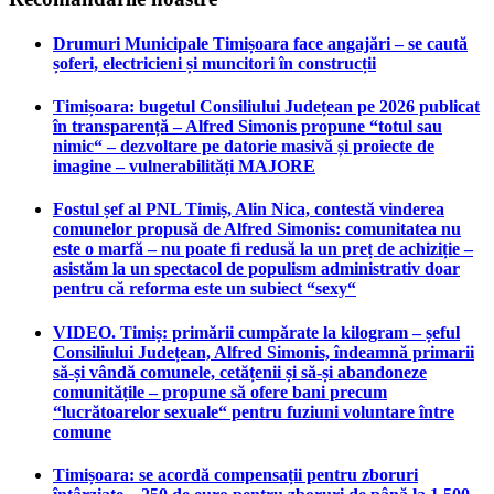
Drumuri Municipale Timișoara face angajări – se caută
șoferi, electricieni și muncitori în construcții
Timișoara: bugetul Consiliului Județean pe 2026 publicat
în transparență – Alfred Simonis propune “totul sau
nimic“ – dezvoltare pe datorie masivă și proiecte de
imagine – vulnerabilități MAJORE
Fostul șef al PNL Timiș, Alin Nica, contestă vinderea
comunelor propusă de Alfred Simonis: comunitatea nu
este o marfă – nu poate fi redusă la un preț de achiziție –
asistăm la un spectacol de populism administrativ doar
pentru că reforma este un subiect “sexy“
VIDEO. Timiș: primării cumpărate la kilogram – șeful
Consiliului Județean, Alfred Simonis, îndeamnă primarii
să-și vândă comunele, cetățenii și să-și abandoneze
comunitățile – propune să ofere bani precum
“lucrătoarelor sexuale“ pentru fuziuni voluntare între
comune
Timișoara: se acordă compensații pentru zboruri