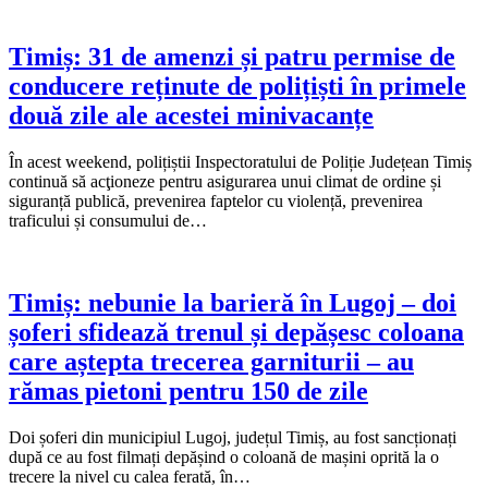
Timiș: 31 de amenzi și patru permise de
conducere reținute de polițiști în primele
două zile ale acestei minivacanțe
În acest weekend, polițiștii Inspectoratului de Poliție Județean Timiș
continuă să acţioneze pentru asigurarea unui climat de ordine și
siguranță publică, prevenirea faptelor cu violență, prevenirea
traficului și consumului de…
Timiș: nebunie la barieră în Lugoj – doi
șoferi sfidează trenul și depășesc coloana
care aștepta trecerea garniturii – au
rămas pietoni pentru 150 de zile
Doi șoferi din municipiul Lugoj, județul Timiș, au fost sancționați
după ce au fost filmați depășind o coloană de mașini oprită la o
trecere la nivel cu calea ferată, în…