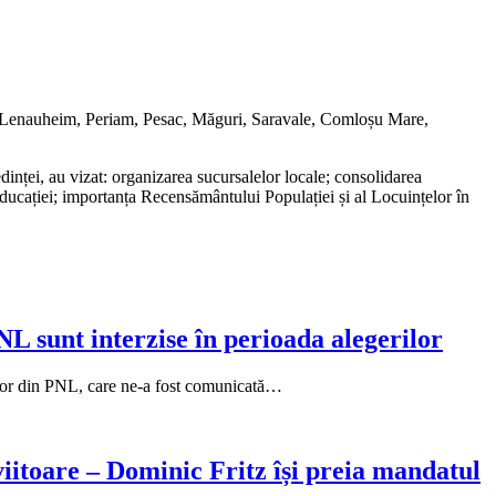
iș, Lenauheim, Periam, Pesac, Măguri, Saravale, Comloșu Mare,
dinței, au vizat: organizarea sucursalelor locale; consolidarea
ul educației; importanța Recensământului Populației și al Locuințelor în
NL sunt interzise în perioada alegerilor
rilor din PNL, care ne-a fost comunicată…
 viitoare – Dominic Fritz își preia mandatul