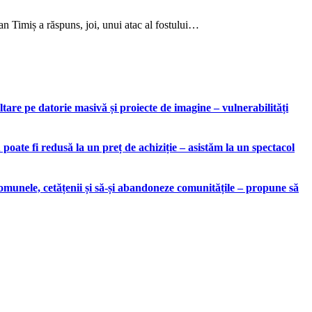
an Timiș a răspuns, joi, unui atac al fostului…
are pe datorie masivă și proiecte de imagine – vulnerabilități
ate fi redusă la un preț de achiziție – asistăm la un spectacol
munele, cetățenii și să-și abandoneze comunitățile – propune să