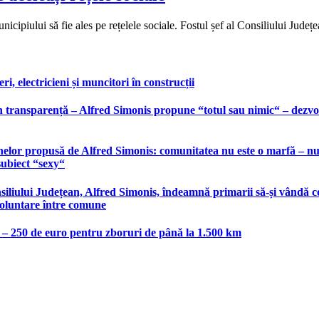
piului să fie ales pe rețelele sociale. Fostul șef al Consiliului Județe
, electricieni și muncitori în construcții
 transparență – Alfred Simonis propune “totul sau nimic“ – dezvolt
elor propusă de Alfred Simonis: comunitatea nu este o marfă – nu po
subiect “sexy“
liului Județean, Alfred Simonis, îndeamnă primarii să-și vândă co
voluntare între comune
e – 250 de euro pentru zboruri de până la 1.500 km