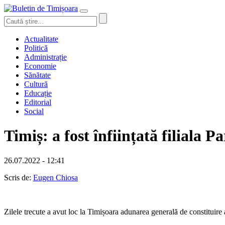
Actualitate
Politică
Administrație
Economie
Sănătate
Cultură
Educație
Editorial
Social
Timiș: a fost înființată filiala
26.07.2022 - 12:41
Scris de:
Eugen Chiosa
Zilele trecute a avut loc la Timișoara adunarea generală de constituire