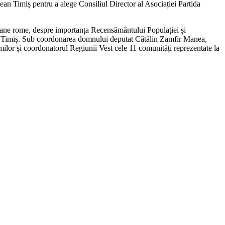
ean Timiș pentru a alege Consiliul Director al Asociației Partida
 umane rome, despre importanța Recensământului Populației și
udețul Timiș. Sub coordonarea domnului deputat Cătălin Zamfir Manea,
ilor și coordonatorul Regiunii Vest cele 11 comunități reprezentate la