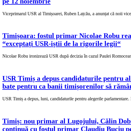
pe 12 noiembrie
Viceprimarul USR al Timișoarei, Ruben Lațcău, a anunțat că noii vicepr
Timișoara: fostul primar Nicolae Robu rea
“exceptați USR-iștii de la rigorile legii“
Nicolae Robu ironizează USR după decizia în cazul Paulei Romocean: 
USR Timiș a depus candidaturile pentru ale
bate pentru ca banii timișorenilor să rămâ
USR Timiș a depus, luni, candidaturile pentru alegerile parlamentare.
Timiș: nou primar al Lugojului, Călin Dobra
continuă cu fostul primar Claudiu Buciu pe 