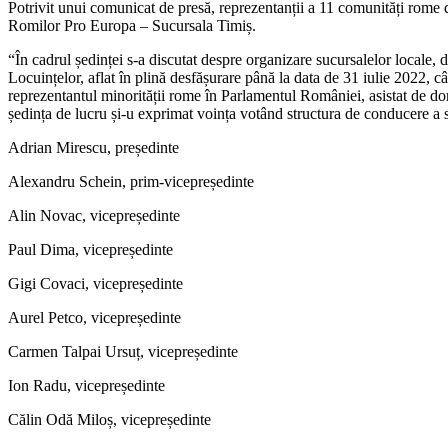
Potrivit unui comunicat de presă, reprezentanții a 11 comunități rome d
Romilor Pro Europa – Sucursala Timiș.
“În cadrul ședinței s-a discutat despre organizare sucursalelor locale,
Locuințelor, aflat în plină desfășurare până la data de 31 iulie 2022, c
reprezentantul minorității rome în Parlamentul României, asistat de do
ședința de lucru și-u exprimat voința votând structura de conducere a
Adrian Mirescu, președinte
Alexandru Schein, prim-vicepreședinte
Alin Novac, vicepreședinte
Paul Dima, vicepreședinte
Gigi Covaci, vicepreședinte
Aurel Petco, vicepreședinte
Carmen Talpai Ursuț, vicepreședinte
Ion Radu, vicepreședinte
Călin Odă Miloș, vicepreședinte