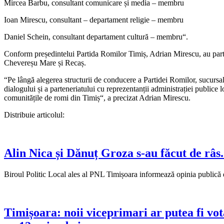
Mircea Barbu, consultant comunicare și media – membru
Ioan Mirescu, consultant – departament religie – membru
Daniel Schein, consultant departament cultură – membru“.
Conform președintelui Partida Romilor Timiș, Adrian Mirescu, au parti
Chevereșu Mare și Recaș.
“Pe lângă alegerea structurii de conducere a Partidei Romilor, sucursala
dialogului și a parteneriatului cu reprezentanții administrației publice 
comunitățile de romi din Timiș“, a precizat Adrian Mirescu.
Distribuie articolul:
Alin Nica și Dănuț Groza s-au făcut de râs.
Biroul Politic Local ales al PNL Timișoara informează opinia publică 
Timișoara: noii viceprimari ar putea fi vot