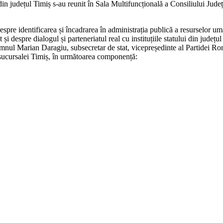
in județul Timiș s-au reunit în Sala Multifuncțională a Consiliului Județ
 despre identificarea și încadrarea în administrația publică a resurselor
ât și despre dialogul și parteneriatul real cu instituțiile statului din j
mnul Marian Daragiu, subsecretar de stat, vicepreședinte al Partidei Rom
 sucursalei Timiș, în următoarea componență: