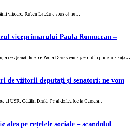
ămânii viitoare. Ruben Lațcău a spus că nu…
cazul viceprimarului Paula Romocean –
u, a reacționat după ce Paula Romocean a pierdut în primă instanță…
 de viitorii deputați și senatori: ne vom
dinte al USR, Cătălin Drulă. Pe al doilea loc la Camera…
 ales pe rețelele sociale – scandalul