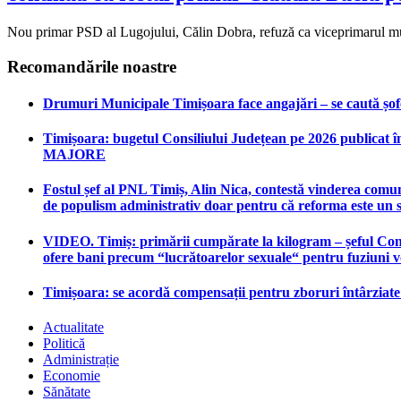
Nou primar PSD al Lugojului, Călin Dobra, refuză ca viceprimarul munici
Recomandările noastre
Drumuri Municipale Timișoara face angajări – se caută șoferi
Timișoara: bugetul Consiliului Județean pe 2026 publicat în
MAJORE
Fostul șef al PNL Timiș, Alin Nica, contestă vinderea comun
de populism administrativ doar pentru că reforma este un 
VIDEO. Timiș: primării cumpărate la kilogram – șeful Consi
ofere bani precum “lucrătoarelor sexuale“ pentru fuziuni 
Timișoara: se acordă compensații pentru zboruri întârziat
Actualitate
Politică
Administrație
Economie
Sănătate