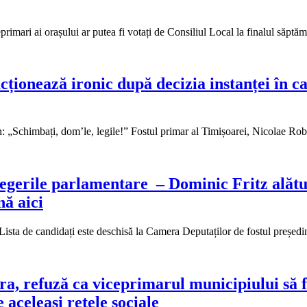
imari ai orașului ar putea fi votați de Consiliul Local la finalul săpt
cționează ironic după decizia instanței în 
„Schimbați, dom’le, legile!” Fostul primar al Timișoarei, Nicolae Rob
gerile parlamentare – Dominic Fritz alături
nă aici
 Lista de candidați este deschisă la Camera Deputaților de fostul preșe
, refuză ca viceprimarul municipiului să fie
aceleași rețele sociale