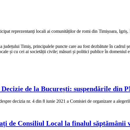
cipat reprezentanți locali ai comunităților de romi din Timișoara, Igr
 județului Timiș, principalele puncte care au fost dezbătute în cadrul șe
locale și cu cei ai societății civile; măsuri și politici publice în domeni
 Decizie de la București: suspendările din P
despre decizia nr. 4 din 8 iunie 2021 a Comisiei de organizare a alege
ați de Consiliul Local la finalul săptămânii