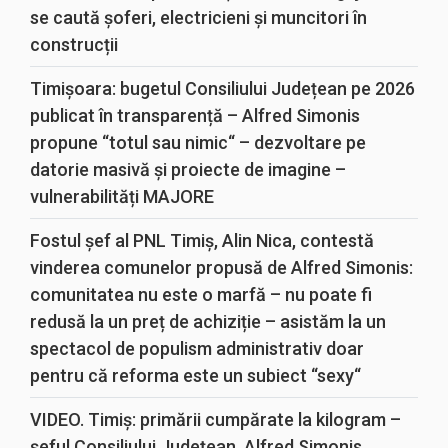
se caută șoferi, electricieni și muncitori în
construcții
Timișoara: bugetul Consiliului Județean pe 2026
publicat în transparență – Alfred Simonis
propune “totul sau nimic“ – dezvoltare pe
datorie masivă și proiecte de imagine –
vulnerabilități MAJORE
Fostul șef al PNL Timiș, Alin Nica, contestă
vinderea comunelor propusă de Alfred Simonis:
comunitatea nu este o marfă – nu poate fi
redusă la un preț de achiziție – asistăm la un
spectacol de populism administrativ doar
pentru că reforma este un subiect “sexy“
VIDEO. Timiș: primării cumpărate la kilogram –
șeful Consiliului Județean, Alfred Simonis,