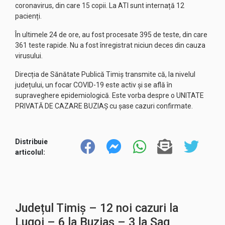
coronavirus, din care 15 copii. La ATI sunt internață 12
pacienți.
În ultimele 24 de ore, au fost procesate 395 de teste, din care
361 teste rapide. Nu a fost înregistrat niciun deces din cauza
virusului.
Direcția de Sănătate Publică Timiș transmite că, la nivelul
județului, un focar COVID-19 este activ și se află în
supraveghere epidemiologică. Este vorba despre o UNITATE
PRIVATĂ DE CAZARE BUZIAȘ cu șase cazuri confirmate.
Distribuie
articolul:
Județul Timiș – 12 noi cazuri la
Lugoj – 6 la Buziaș – 3 la Șag