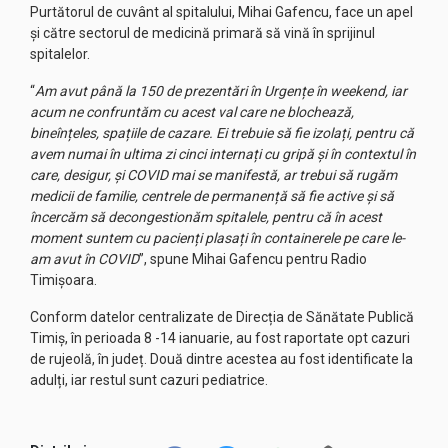
Purtătorul de cuvânt al spitalului, Mihai Gafencu, face un apel
și către sectorul de medicină primară să vină în sprijinul
spitalelor.
“
Am avut până la 150 de prezentări în Urgențe în weekend, iar
acum ne confruntăm cu acest val care ne blochează,
bineînțeles, spațiile de cazare. Ei trebuie să fie izolați, pentru că
avem numai în ultima zi cinci internați cu gripă și în contextul în
care, desigur, și COVID mai se manifestă, ar trebui să rugăm
medicii de familie, centrele de permanență să fie active și să
încercăm să decongestionăm spitalele, pentru că în acest
moment suntem cu pacienți plasați în containerele pe care le-
am avut în COVID
”, spune Mihai Gafencu pentru Radio
Timișoara.
Conform datelor centralizate de Direcția de Sănătate Publică
Timiș, în perioada 8 -14 ianuarie, au fost raportate opt cazuri
de rujeolă, în județ. Două dintre acestea au fost identificate la
adulți, iar restul sunt cazuri pediatrice.