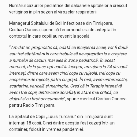
Numărul cazurilor pediatrice din saloanele spitalelor a crescut
vertiginos în plin sezon al virozelor respiratorii.
Managerul Spitalului de Boli Infecțioase din Timișoara,
Cristian Oancea, spune că fenomenul era de așteptat în
contextul în care copiii au revenit la școală.
“
Am dat un prognostic că, odată cu începerea școlii, vor fi două
sau trei săptămâni în care trebuie să ne așteptăm la o creștere
a numelui de cazuri, mai ales în zona pediatrică. În acest
moment, de la șase-opt copii la început, am ajuns la 24 de copii
internați, dintre care avem cinci copii cu rujeolă, trei copii cu
suspiciune de rujeolă, patru cu gripă. În rest, avem enterocolite,
scarlatine, varicelă și meningite. Cred că în Terapie Intensivă
avem trei copii, dintre care doi aflați în stare mai critică, cu
clujeul și cu brohocneumonie
”, spune medicul Cristian Oancea
pentru Radio Timișoara.
La Spitalul de Copii „Louis Țurcanu” din Timișoara sunt
internați 18 copii. Cinci dintre aceștia fost cazați într-un
container, folosit în vremea pandemiei.