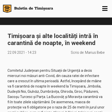
Timișoara și alte localități intră în
carantină de noapte, în weekend
22.09.2021 - 14:23
Scris de:
Marius Bebe
Comitetul Județean pentru Situații de Urgență a decis
miercuri noi măsuri anti-Covid, din cauza ratei de infectare
care a crescut în ultima perioadă. Astfel, începând de mâine
va fi carantină de noapte în weekend la Timișoara, Jimbolia,
Dudeștii Noi, Giulvăz, Dumbrăvița, Ghiroda, Giroc, Pădureni,
Sacoșu Turcesc și Parța. La Bucovăț și Moravița carantină va
fi în toate zilele săptămânii. De asemenea, masca de
protecție va fi obligatorie pe o raza de 25 de metri în jurul unor