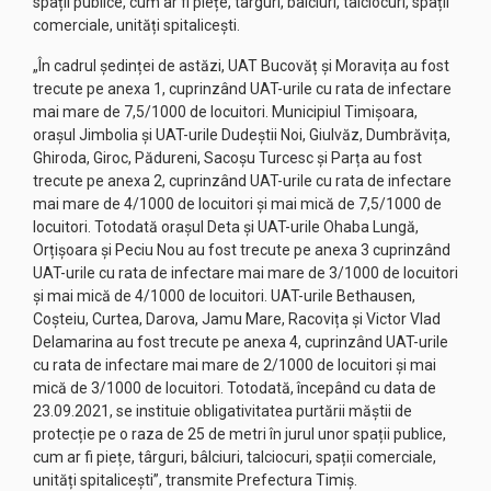
spații publice, cum ar fi piețe, târguri, bâlciuri, talciocuri, spații
comerciale, unități spitalicești.
„În cadrul ședinței de astăzi, UAT Bucovăț și Moravița au fost
trecute pe anexa 1, cuprinzând UAT-urile cu rata de infectare
mai mare de 7,5/1000 de locuitori. Municipiul Timișoara,
orașul Jimbolia și UAT-urile Dudeștii Noi, Giulvăz, Dumbrăvița,
Ghiroda, Giroc, Pădureni, Sacoșu Turcesc și Parța au fost
trecute pe anexa 2, cuprinzând UAT-urile cu rata de infectare
mai mare de 4/1000 de locuitori și mai mică de 7,5/1000 de
locuitori. Totodată orașul Deta și UAT-urile Ohaba Lungă,
Orțișoara și Peciu Nou au fost trecute pe anexa 3 cuprinzând
UAT-urile cu rata de infectare mai mare de 3/1000 de locuitori
și mai mică de 4/1000 de locuitori. UAT-urile Bethausen,
Coșteiu, Curtea, Darova, Jamu Mare, Racovița și Victor Vlad
Delamarina au fost trecute pe anexa 4, cuprinzând UAT-urile
cu rata de infectare mai mare de 2/1000 de locuitori și mai
mică de 3/1000 de locuitori. Totodată, începând cu data de
23.09.2021, se instituie obligativitatea purtării măștii de
protecție pe o raza de 25 de metri în jurul unor spații publice,
cum ar fi piețe, târguri, bâlciuri, talciocuri, spații comerciale,
unități spitalicești”, transmite Prefectura Timiș.