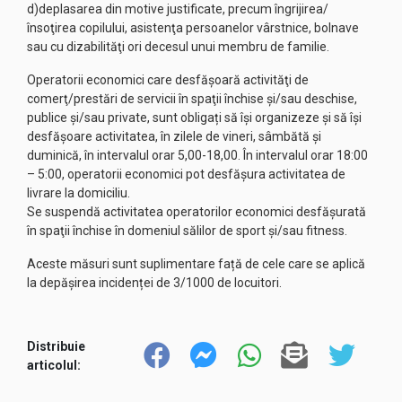
d)deplasarea din motive justificate, precum îngrijirea/
însoţirea copilului, asistenţa persoanelor vârstnice, bolnave
sau cu dizabilităţi ori decesul unui membru de familie.
Operatorii economici care desfăşoară activităţi de
comerţ/prestări de servicii în spaţii închise şi/sau deschise,
publice şi/sau private, sunt obligați să îşi organizeze şi să îşi
desfăşoare activitatea, în zilele de vineri, sâmbătă şi
duminică, în intervalul orar 5,00-18,00. În intervalul orar 18:00
– 5:00, operatorii economici pot desfășura activitatea de
livrare la domiciliu.
Se suspendă activitatea operatorilor economici desfăşurată
în spaţii închise în domeniul sălilor de sport şi/sau fitness.
Aceste măsuri sunt suplimentare față de cele care se aplică
la depășirea incidenței de 3/1000 de locuitori.
Distribuie
articolul: