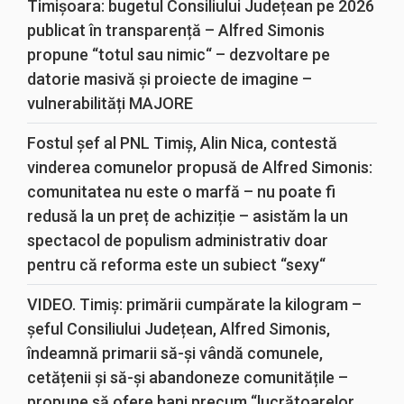
Timișoara: bugetul Consiliului Județean pe 2026
publicat în transparență – Alfred Simonis
propune “totul sau nimic“ – dezvoltare pe
datorie masivă și proiecte de imagine –
vulnerabilități MAJORE
Fostul șef al PNL Timiș, Alin Nica, contestă
vinderea comunelor propusă de Alfred Simonis:
comunitatea nu este o marfă – nu poate fi
redusă la un preț de achiziție – asistăm la un
spectacol de populism administrativ doar
pentru că reforma este un subiect “sexy“
VIDEO. Timiș: primării cumpărate la kilogram –
șeful Consiliului Județean, Alfred Simonis,
îndeamnă primarii să-și vândă comunele,
cetățenii și să-și abandoneze comunitățile –
propune să ofere bani precum “lucrătoarelor