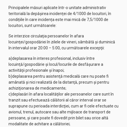
Principalele măsuri aplicate într-o unitate administrativ
teritorială la depășirea incidenței de 4/1000 de locuitori, în
condițiile în care incidența este mai mică de 7,5/1000 de
locuitori, sunt următoarele:
Se interzice circulaţia persoanelor în afara
locuinţei/gospodăriei în zilele de vineri, sâmbătă şi duminică
în intervalul orar 20:00 – 5:00, cu următoarele excepţii:
a)deplasarea în interes profesional, inclusiv între
locuinţă/gospodărie şi locul/locurile de desfăşurare a
activităţii profesionale şi înapoi;
b)deplasarea pentru asistenţă medicală care nu poate fi
amânată şi nici realizată de la distanţă, precum şi pentru
achiziţionarea de medicamente;
c)deplasări în afara localităţilor ale persoanelor care sunt în
tranzit sau efectuează călătorii al căror interval orar se
suprapune cu perioada interdicţiei, cum ar fi cele efectuate cu
avionul, trenul, autocare sau alte mijloace de transport de
persoane, şi care poate fi dovedit prin bilet sau orice altă
modalitate de achitare a călătoriei;