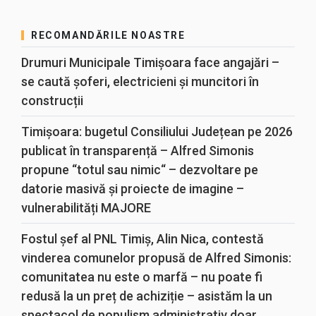
RECOMANDĂRILE NOASTRE
Drumuri Municipale Timișoara face angajări –
se caută șoferi, electricieni și muncitori în
construcții
Timișoara: bugetul Consiliului Județean pe 2026
publicat în transparență – Alfred Simonis
propune “totul sau nimic“ – dezvoltare pe
datorie masivă și proiecte de imagine –
vulnerabilități MAJORE
Fostul șef al PNL Timiș, Alin Nica, contestă
vinderea comunelor propusă de Alfred Simonis:
comunitatea nu este o marfă – nu poate fi
redusă la un preț de achiziție – asistăm la un
spectacol de populism administrativ doar