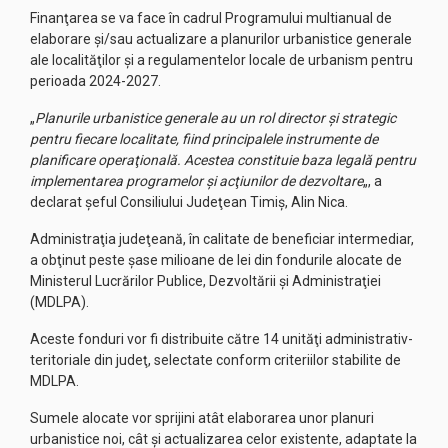
Finanţarea se va face în cadrul Programului multianual de
elaborare şi/sau actualizare a planurilor urbanistice generale
ale localităţilor şi a regulamentelor locale de urbanism pentru
perioada 2024-2027.
„
Planurile urbanistice generale au un rol director şi strategic
pentru fiecare localitate, fiind principalele instrumente de
planificare operaţională. Acestea constituie baza legală pentru
implementarea programelor şi acţiunilor de dezvoltare
„, a
declarat șeful Consiliului Judeţean Timiş, Alin Nica.
Administraţia judeţeană, în calitate de beneficiar intermediar,
a obţinut peste şase milioane de lei din fondurile alocate de
Ministerul Lucrărilor Publice, Dezvoltării şi Administraţiei
(MDLPA).
Aceste fonduri vor fi distribuite către 14 unităţi administrativ-
teritoriale din judeţ, selectate conform criteriilor stabilite de
MDLPA.
Sumele alocate vor sprijini atât elaborarea unor planuri
urbanistice noi, cât şi actualizarea celor existente, adaptate la