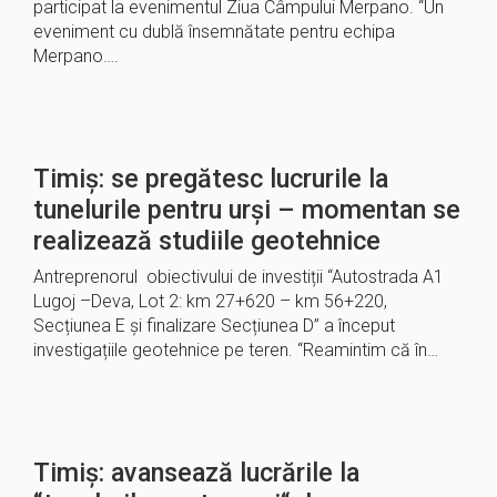
participat la evenimentul Ziua Câmpului Merpano. “Un
eveniment cu dublă însemnătate pentru echipa
Merpano….
Timiș: se pregătesc lucrurile la
tunelurile pentru urși – momentan se
realizează studiile geotehnice
Antreprenorul obiectivului de investiții “Autostrada A1
Lugoj –Deva, Lot 2: km 27+620 – km 56+220,
Secțiunea E și finalizare Secțiunea D” a început
investigațiile geotehnice pe teren. “Reamintim că în…
Timiș: avansează lucrările la