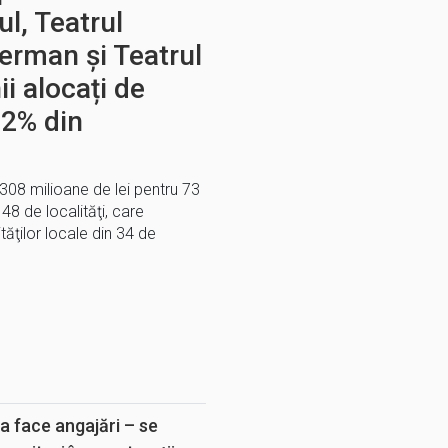
l, Teatrul
erman și Teatrul
i alocați de
 2% din
308 milioane de lei pentru 73
 48 de localităţi, care
ăţilor locale din 34 de
E
a face angajări – se