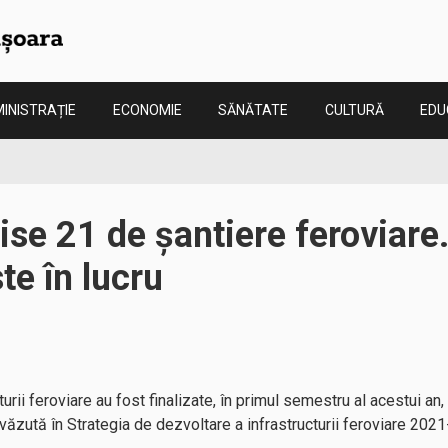
INISTRAȚIE
ECONOMIE
SĂNĂTATE
CULTURĂ
EDU
se 21 de șantiere feroviare.
e în lucru
turii feroviare au fost finalizate, în primul semestru al acestui an
evăzută în Strategia de dezvoltare a infrastructurii feroviare 20