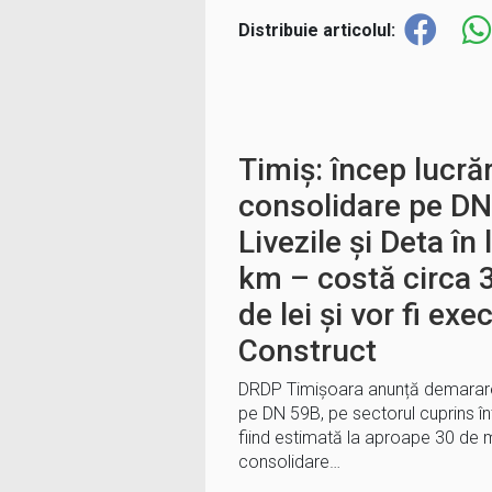
Distribuie articolul:
Timiș: încep lucrăr
consolidare pe DN
Livezile și Deta î
km – costă circa 
de lei și vor fi e
Construct
DRDP Timișoara anunță demararea
pe DN 59B, pe sectorul cuprins într
fiind estimată la aproape 30 de mi
consolidare…