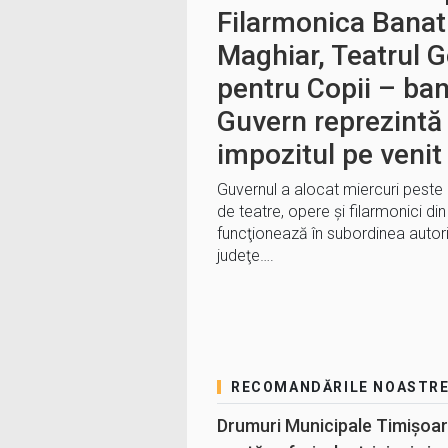
Filarmonica Banatu
Maghiar, Teatrul G
pentru Copii – bani
Guvern reprezintă
impozitul pe venit
Guvernul a alocat miercuri peste 
de teatre, opere şi filarmonici din
funcţionează în subordinea autorit
judeţe….
RECOMANDĂRILE NOASTR
Drumuri Municipale Timișoar