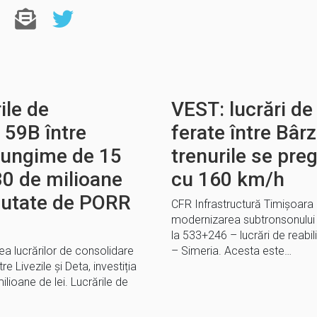
ile de
VEST: lucrări de 
 59B între
ferate între Bârz
n lungime de 15
trenurile se pre
30 de milioane
cu 160 km/h
xecutate de PORR
CFR Infrastructură Timișoara
modernizarea subtronsonului
la 533+246 – lucrări de reabili
 lucrărilor de consolidare
– Simeria. Acesta este…
e Livezile și Deta, investiția
lioane de lei. Lucrările de