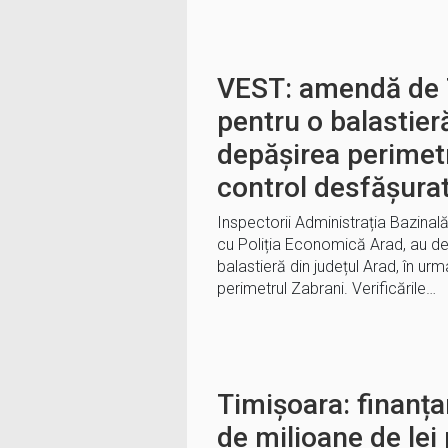
VEST: amendă de 7
pentru o balastier
depășirea perimetr
control desfășurat
Inspectorii Administrația Bazinal
cu Poliția Economică Arad, au des
balastieră din județul Arad, în ur
perimetrul Zabrani. Verificările…
Timișoara: finanța
de milioane de lei