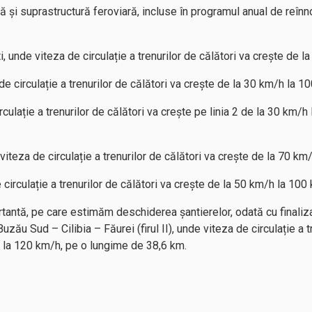
ă și suprastructură feroviară, incluse în programul anual de reîn
, unde viteza de circulație a trenurilor de călători va crește de 
e circulație a trenurilor de călători va crește de la 30 km/h la 1
culație a trenurilor de călători va crește pe linia 2 de la 30 km/h 
teza de circulație a trenurilor de călători va crește de la 70 km
irculație a trenurilor de călători va crește de la 50 km/h la 100
rtantă, pe care estimăm deschiderea șantierelor, odată cu finaliza
ău Sud – Cilibia – Făurei (firul II), unde viteza de circulație a tre
/h la 120 km/h, pe o lungime de 38,6 km.