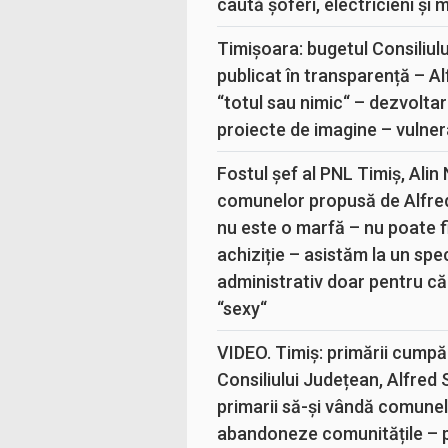
caută șoferi, electricieni și 
Timișoara: bugetul Consiliul
publicat în transparență – A
“totul sau nimic“ – dezvoltar
proiecte de imagine – vulner
Fostul șef al PNL Timiș, Alin
comunelor propusă de Alfre
nu este o marfă – nu poate fi
achiziție – asistăm la un sp
administrativ doar pentru că
“sexy“
VIDEO. Timiș: primării cumpă
Consiliului Județean, Alfred
primarii să-și vândă comunele
abandoneze comunitățile – 