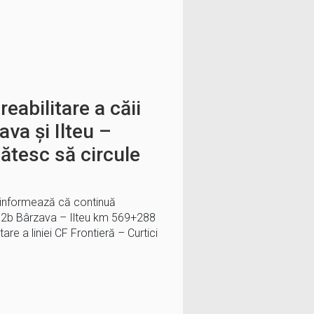
reabilitare a căii
ava și Ilteu –
gătesc să circule
 informează că continuă
 2b Bârzava – Ilteu km 569+288
tare a liniei CF Frontieră – Curtici