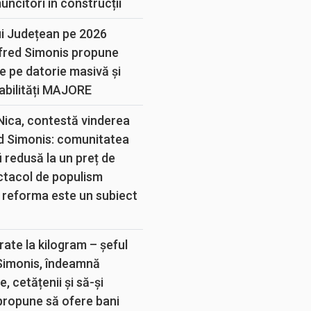
muncitori în construcții
ui Județean pe 2026
lfred Simonis propune
e pe datorie masivă și
abilități MAJORE
 Nica, contestă vinderea
d Simonis: comunitatea
 redusă la un preț de
ectacol de populism
 reforma este un subiect
rate la kilogram – șeful
 Simonis, îndeamnă
, cetățenii și să-și
propune să ofere bani