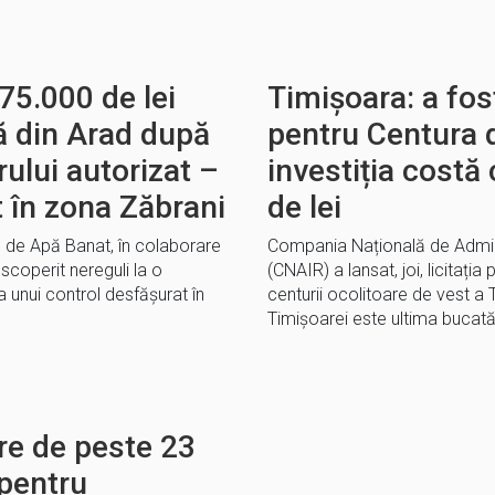
5.000 de lei
Timișoara: a fost
ă din Arad după
pentru Centura 
ului autorizat –
investiția costă 
 în zona Zăbrani
de lei
ă de Apă Banat, în colaborare
Compania Națională de Adminis
coperit nereguli la o
(CNAIR) a lansat, joi, licitați
ma unui control desfășurat în
centurii ocolitoare de vest a 
Timișoarei este ultima bucat
re de peste 23
 pentru