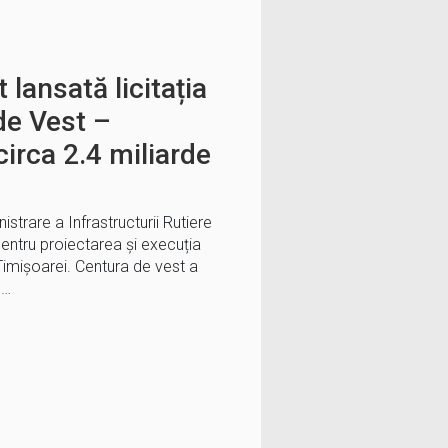
 lansată licitația
de Vest –
circa 2.4 miliarde
trare a Infrastructurii Rutiere
a pentru proiectarea și execuția
Timișoarei. Centura de vest a
ă…