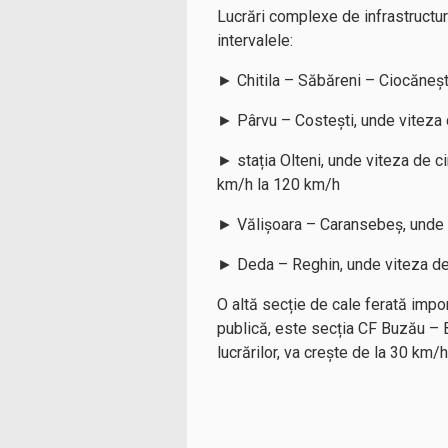
Lucrări complexe de infrastructur
intervalele:
► Chitila – Săbăreni – Ciocănești
► Pârvu – Costești, unde viteza d
► stația Olteni, unde viteza de cir
km/h la 120 km/h
► Vălișoara – Caransebeș, unde vi
► Deda – Reghin, unde viteza de c
O altă secție de cale ferată impo
publică, este secția CF Buzău – Buz
lucrărilor, va crește de la 30 km