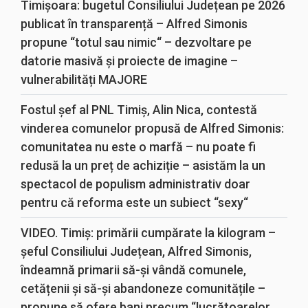
Timișoara: bugetul Consiliului Județean pe 2026
publicat în transparență – Alfred Simonis
propune “totul sau nimic“ – dezvoltare pe
datorie masivă și proiecte de imagine –
vulnerabilități MAJORE
Fostul șef al PNL Timiș, Alin Nica, contestă
vinderea comunelor propusă de Alfred Simonis:
comunitatea nu este o marfă – nu poate fi
redusă la un preț de achiziție – asistăm la un
spectacol de populism administrativ doar
pentru că reforma este un subiect “sexy“
VIDEO. Timiș: primării cumpărate la kilogram –
șeful Consiliului Județean, Alfred Simonis,
îndeamnă primarii să-și vândă comunele,
cetățenii și să-și abandoneze comunitățile –
propune să ofere bani precum “lucrătoarelor