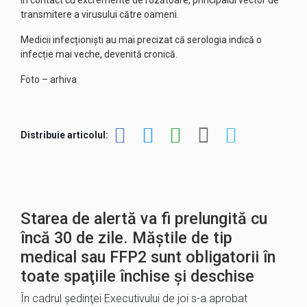
în contact cu excremente de rozătoare, principalul vector de
transmitere a virusului către oameni.
Medicii infecționiști au mai precizat că serologia indică o
infecție mai veche, devenită cronică.
Foto – arhiva
Distribuie articolul:
Starea de alertă va fi prelungită cu
încă 30 de zile. Măştile de tip
medical sau FFP2 sunt obligatorii în
toate spaţiile închise şi deschise
În cadrul şedinţei Executivului de joi s-a aprobat