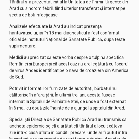
Tânărul s-a prezentat inițial la Unitatea de Primiri Urgențe din
Arad cu sindrom febril, fiind ulterior transferat și internat pe
secția de boli infecțioase.
Analizele efectuate la Arad au indicat prezența
hantavirusului, iar în 18 mai diagnosticul a fost confirmat
oficial de Institutul Național de Sănătate Publică, după teste
suplimentare.
Medicii au precizat că este vorba despre o tulpină specifică
României și Europei și că acest caz nu are legătură cu focarul
de virus Andes identificat pe o navă de croazieră din America
de Sud.
Potrivit informațiilor furnizate de autorități, bărbatul nu
călătorise în afara țării. În ultimii trei ani, acesta fusese
internat la Spitalul de Psihiatrie Ștei, de unde a fost externat
în 6 mai, cu două zile înainte de a ajunge la spitalul din Arad.
Specialiștii Direcția de Sănătate Publică Arad au transmis că
ancheta epidemiologică a arătat că tânărul a locuit câteva
zile într-o casă aflată în condiții precare, unde ar fi putut intra