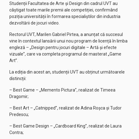
Studenții Facultatea de Arte și Design din cadrul UVT au
câștigat toate marile premii ale competiției, confirmând
poziția universității în formarea specialiștilor din industria
dezvoltării de jocuri video.
Rectorul UVT, Marilen Gabriel Pirtea, a anunțat că succesul
vine în contextul lansării unui nou program de licență în limba
engleză – „Design pentru jocuri digitale – Artă și efecte
vizuale”, care va completa programul de masterat „Game
Art”.
La ediția din acest an, studenții UVT au obținut următoarele
distincții:
– Best Game – „Memento Pictura”, realizat de Timeea
Dragomir;
– Best Art – „Catnipped”, realizat de Adina Roșca și Tudor
Predescu;
– Best Game Design – „Cardboard King”, realizat de Laura
Contra;