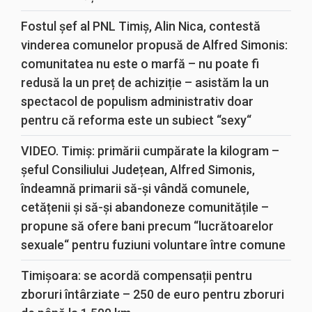
Fostul șef al PNL Timiș, Alin Nica, contestă
vinderea comunelor propusă de Alfred Simonis:
comunitatea nu este o marfă – nu poate fi
redusă la un preț de achiziție – asistăm la un
spectacol de populism administrativ doar
pentru că reforma este un subiect “sexy“
VIDEO. Timiș: primării cumpărate la kilogram –
șeful Consiliului Județean, Alfred Simonis,
îndeamnă primarii să-și vândă comunele,
cetățenii și să-și abandoneze comunitățile –
propune să ofere bani precum “lucrătoarelor
sexuale“ pentru fuziuni voluntare între comune
Timișoara: se acordă compensații pentru
zboruri întârziate – 250 de euro pentru zboruri