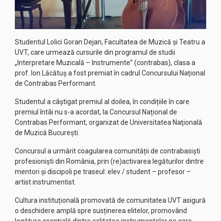
Studentul Lolici Goran Dejan, Facultatea de Muzică și Teatru a
UVT, care urmează cursurile din programul de studii
„Interpretare Muzicală – Instrumente” (contrabas), clasa a
prof. Ion Lăcătuș a fost premiat în cadrul Concursului Național
de Contrabas Performant.
Studentul a câștigat premiul al doilea, în condițiile în care
premiul întâi nu s-a acordat, la Concursul Național de
Contrabas Performant, organizat de Universitatea Naţională
de Muzică București.
Concursul a urmărit coagularea comunității de contrabasiști
profesioniști din România, prin (re)activarea legăturilor dintre
mentori și discipoli pe traseul: elev / student – profesor –
artist instrumentist.
Cultura instituțională promovată de comunitatea UVT asigură
o deschidere amplă spre susținerea elitelor, promovând
legătura esențială dintre calitatea instrumentelor pe care