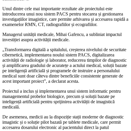
Unul dintre cele mai importante rezultate ale proiectului este
introducerea unui nou sistem PACS pentru stocarea și gestionarea
investigațiilor imagistice, care permite arhivarea și accesarea rapidă a
examenelor RMN, CT, radiografiilor și ecografiilor.
Managerul unității medicale, Mihai Gafencu, a subliniat impactul
investiției asupra activității medicale.
„Transformarea digitală a spitalului, creșterea nivelului de securitate
cibernetică, implementarea noului sistem PACS, digitalizarea
activității de radiologie și laborator, reducerea timpilor de diagnostic
și amplificarea gradului de acuratețe a actului medical, soluții bazate
pe inteligență artificială și programele de instruire a personalului
medical sunt doar câteva dintre beneficiile consistente generate de
acest important proiect”, a declarat acesta.
Proiectul a inclus și implementarea unui sistem informatic pentru
managementul probelor biologice, precum și soluții bazate pe
inteligență artificială pentru sprijinirea activității de imagistică
medicală.
De asemenea, medicii au la dispoziție stații moderne de diagnostic
imagistic și o soluție pilot bazată pe tablete medicale, care permit
accesarea dosarului electronic al pacientului direct la patul