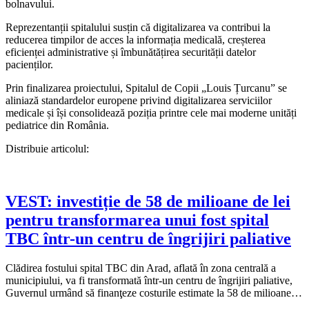
bolnavului.
Reprezentanții spitalului susțin că digitalizarea va contribui la
reducerea timpilor de acces la informația medicală, creșterea
eficienței administrative și îmbunătățirea securității datelor
pacienților.
Prin finalizarea proiectului, Spitalul de Copii „Louis Țurcanu” se
aliniază standardelor europene privind digitalizarea serviciilor
medicale și își consolidează poziția printre cele mai moderne unități
pediatrice din România.
Distribuie articolul:
VEST: investiție de 58 de milioane de lei
pentru transformarea unui fost spital
TBC într-un centru de îngrijiri paliative
Clădirea fostului spital TBC din Arad, aflată în zona centrală a
municipiului, va fi transformată într-un centru de îngrijiri paliative,
Guvernul urmând să finanţeze costurile estimate la 58 de milioane…