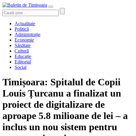
Actualitate
Politică
Administrație
Economie
Sănătate
Cultură
Educație
Editorial
Social
Timișoara: Spitalul de Copii
Louis Țurcanu a finalizat un
proiect de digitalizare de
aproape 5.8 milioane de lei – a
inclus un nou sistem pentru