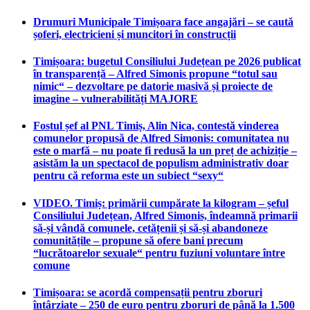
Drumuri Municipale Timișoara face angajări – se caută
șoferi, electricieni și muncitori în construcții
Timișoara: bugetul Consiliului Județean pe 2026 publicat
în transparență – Alfred Simonis propune “totul sau
nimic“ – dezvoltare pe datorie masivă și proiecte de
imagine – vulnerabilități MAJORE
Fostul șef al PNL Timiș, Alin Nica, contestă vinderea
comunelor propusă de Alfred Simonis: comunitatea nu
este o marfă – nu poate fi redusă la un preț de achiziție –
asistăm la un spectacol de populism administrativ doar
pentru că reforma este un subiect “sexy“
VIDEO. Timiș: primării cumpărate la kilogram – șeful
Consiliului Județean, Alfred Simonis, îndeamnă primarii
să-și vândă comunele, cetățenii și să-și abandoneze
comunitățile – propune să ofere bani precum
“lucrătoarelor sexuale“ pentru fuziuni voluntare între
comune
Timișoara: se acordă compensații pentru zboruri
întârziate – 250 de euro pentru zboruri de până la 1.500