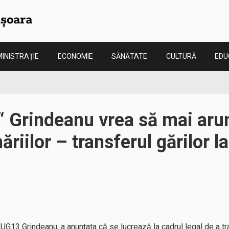
INISTRAȚIE
ECONOMIE
SĂNĂTATE
CULTURĂ
EDU
 Grindeanu vrea să mai aru
ăriilor – transferul gărilor la
OUG13 Grindeanu, a anunțata că se lucrează la cadrul legal de a tra