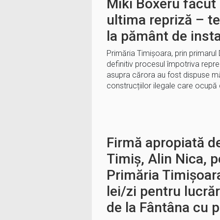
Miki Boxeru făcut
ultima repriză – 
la pământ de inst
Primăria Timișoara, prin primarul 
definitiv procesul împotriva repre
asupra cărora au fost dispuse m
construcțiilor ilegale care ocup
Firmă apropiată d
Timiș, Alin Nica, 
Primăria Timișoar
lei/zi pentru lucră
de la Fântâna cu p