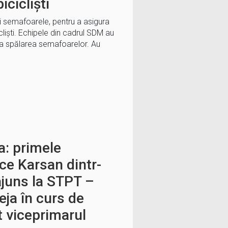
icicliști
i semafoarele, pentru a asigura
cicliști. Echipele din cadrul SDM au
la spălarea semafoarelor. Au
a: primele
ce Karsan dintr-
ajuns la STPT –
eja în curs de
t viceprimarul