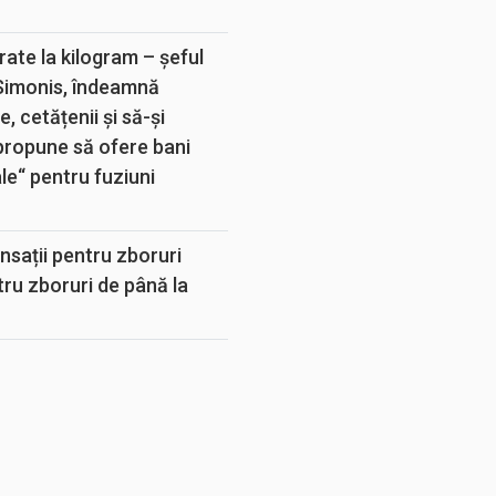
rate la kilogram – șeful
 Simonis, îndeamnă
, cetățenii și să-și
propune să ofere bani
e“ pentru fuziuni
sații pentru zboruri
tru zboruri de până la