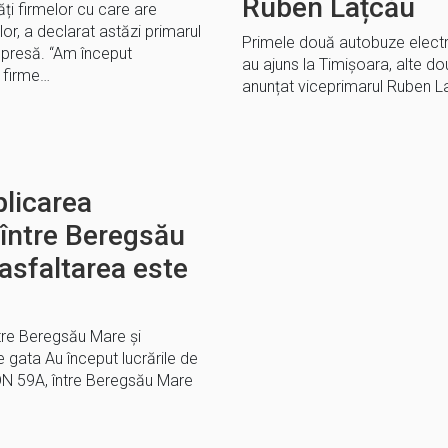
Ruben Lațcău
ăți firmelor cu care are
lor, a declarat astăzi primarul
Primele două autobuze electric
e presă. “Am început
au ajuns la Timișoara, alte dou
 firme…
anunțat viceprimarul Ruben L
plicarea
 între Beregsău
asfaltarea este
ntre Beregsău Mare și
 gata Au început lucrările de
 DN 59A, între Beregsău Mare