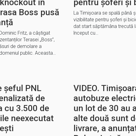
 knockout în
pentru șoferi și b
terasa Boss pusă
La Timișoara se spală până ș
vizibilitate pentru șoferi și bi
anță
dat start săptămâna trecută 
Dominic Fritz, a câștigat
început cu…
zentanților Terasei „Boss”,
ăsuri de demolare a
ă domeniul public. Aceasta…
e șeful PNL
VIDEO. Timișoar
penalizată de
autobuze electri
a cu 3.500 de
un lot de 30 au 
rile neexecutat
alte două sunt d
ești
livrare, a anunța