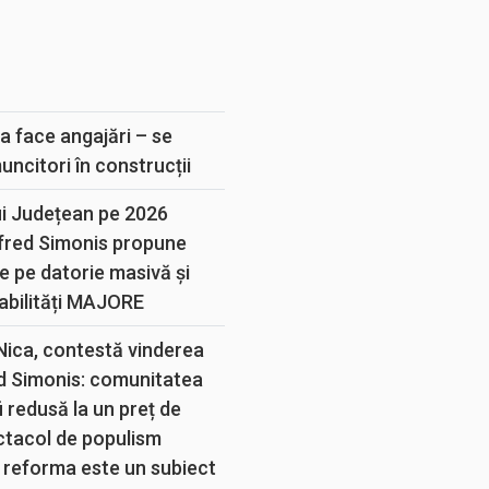
E
a face angajări – se
muncitori în construcții
ui Județean pe 2026
lfred Simonis propune
e pe datorie masivă și
abilități MAJORE
 Nica, contestă vinderea
d Simonis: comunitatea
 redusă la un preț de
ectacol de populism
 reforma este un subiect