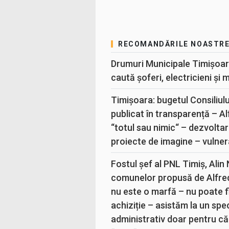
RECOMANDĂRILE NOASTR
Drumuri Municipale Timișoar
caută șoferi, electricieni și 
Timișoara: bugetul Consiliul
publicat în transparență – A
“totul sau nimic“ – dezvoltar
proiecte de imagine – vulner
Fostul șef al PNL Timiș, Alin
comunelor propusă de Alfre
nu este o marfă – nu poate fi
achiziție – asistăm la un sp
administrativ doar pentru că