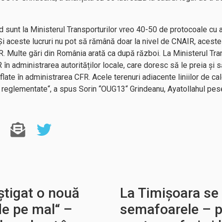
 sunt la Ministerul Transporturilor vreo 40-50 de protocoale cu au
Și aceste lucruri nu pot să rămână doar la nivel de CNAIR, aceste 
R. Multe gări din România arată ca după război. La Ministerul Tran
R în administrarea autorităților locale, care doresc să le preia și
late în administrarea CFR. Acele terenuri adiacente liniilor de ca
fi reglementate“, a spus Sorin “OUG13“ Grindeanu, Ayatollahul pese
știgat o nouă
La Timișoara se 
de pe mal“ –
semafoarele – pe