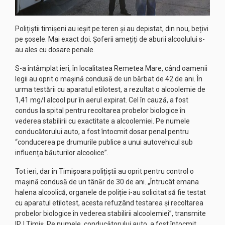
Polițiștii timișeni au ieșit pe teren și au depistat, din nou, bețivi
pe șosele. Mai exact doi. Șoferii amețiți de aburii alcoolului s-
au ales cu dosare penale.
S-a întâmplat ieri, în localitatea Remetea Mare, când oamenii
legii au oprit o mașină condusă de un bărbat de 42 de ani. În
urma testării cu aparatul etilotest, a rezultat o alcoolemie de
1,41 mg/l alcool pur în aerul expirat. Cel în cauză, a fost
condus la spital pentru recoltarea probelor biologice în
vederea stabilirii cu exactitate a alcoolemiei. Pe numele
conducătorului auto, a fost întocmit dosar penal pentru
“conducerea pe drumurile publice a unui autovehicul sub
influența băuturilor alcoolice”.
Tot ieri, dar în Timișoara polițiștii au oprit pentru control o
mașină condusă de un tânăr de 30 de ani. „Întrucât emana
halena alcoolică, organele de poliție i-au solicitat să fie testat
cu aparatul etilotest, acesta refuzând testarea și recoltarea
probelor biologice în vederea stabilirii alcoolemiei”, transmite
IPJ Timiș. Pe numele conducătorului auto, a fost întocmit