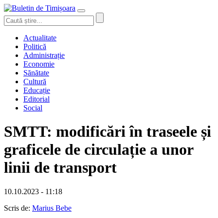
Actualitate
Politică
Administrație
Economie
Sănătate
Cultură
Educație
Editorial
Social
SMTT: modificări în traseele și
graficele de circulație a unor
linii de transport
10.10.2023 - 11:18
Scris de:
Marius Bebe