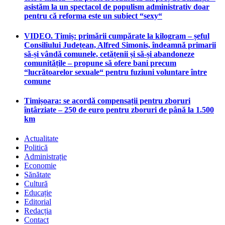
asistăm la un spectacol de populism administrativ doar
pentru că reforma este un subiect “sexy“
VIDEO. Timiș: primării cumpărate la kilogram – șeful
Consiliului Județean, Alfred Simonis, îndeamnă primarii
să-și vândă comunele, cetățenii și să-și abandoneze
comunitățile – propune să ofere bani precum
“lucrătoarelor sexuale“ pentru fuziuni voluntare între
comune
Timișoara: se acordă compensații pentru zboruri
întârziate – 250 de euro pentru zboruri de până la 1.500
km
Actualitate
Politică
Administrație
Economie
Sănătate
Cultură
Educație
Editorial
Redacția
Contact