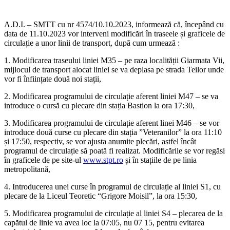
A.D.I. – SMTT cu nr 4574/10.10.2023, informează că, începând cu
data de 11.10.2023 vor interveni modificări în traseele și graficele de
circulație a unor linii de transport, după cum urmează :
1. Modificarea traseului liniei M35 – pe raza localității Giarmata Vii,
mijlocul de transport alocat liniei se va deplasa pe strada Teilor unde
vor fi înființate două noi stații,
2. Modificarea programului de circulație aferent liniei M47 – se va
introduce o cursă cu plecare din stația Bastion la ora 17:30,
3. Modificarea programului de circulație aferent linei M46 – se vor
introduce două curse cu plecare din stația ”Veteranilor” la ora 11:10
și 17:50, respectiv, se vor ajusta anumite plecări, astfel încât
programul de circulație să poată fi realizat. Modificările se vor regăsi
în graficele de pe site-ul
www.stpt.ro
și în stațiile de pe linia
metropolitană,
4. Introducerea unei curse în programul de circulație al liniei S1, cu
plecare de la Liceul Teoretic “Grigore Moisil”, la ora 15:30,
5. Modificarea programului de circulație al liniei S4 – plecarea de la
capătul de linie va avea loc la 07:05, nu 07 15, pentru evitarea