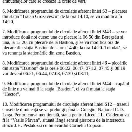
ambuteiajelor care se creează la orele de vârf,
6. Modificarea programului de circulație aferent liniei S3 – plecarea
din stația ”Traian Grozăvescu” de la ora 14:10, se va modifica în
14:20,
7. Modificarea programului de circulație aferent liniei M43 – se vor
introduce două noi curse: una cu plecare la 06 50 din Beregsău și
una, la 13 20, cu plecare de la Bastion, și se va modifica ora de
plecare din stația Bastion de la ora 14:40, la ora 14:20. Totodată, se
va renunța la staționările din zona Bastion,
8. Modificarea programului de circulație aferent liniei 46 – plecările
din stația ”Bastion” de la orele 06:22, 06:47, 07:12, 07:45 și 08:19
vor deveni 06:21, 06:44, 07:08, 07:39 și 08:11,
9. Modificarea programului de circulație aferent liniei M44 – capătul
de linie nu va mai fi la stația „Bastion”, ci va fi mutat la stația
”Hector”,
10. Modificarea programului de circulație aferent liniei S12 – traseul
cursei de dimineață se va prelungi până la Colegiul Național C.D.
Loga. Pentru cursa menționată, stația pentru Liceul J.L. Calderon va
fi la “Vasile Pârvan”, situată lângă sensul giratoriu de la intersectia
străzii J.H. Pestalozzi cu bulevardul Corneliu Coposu.