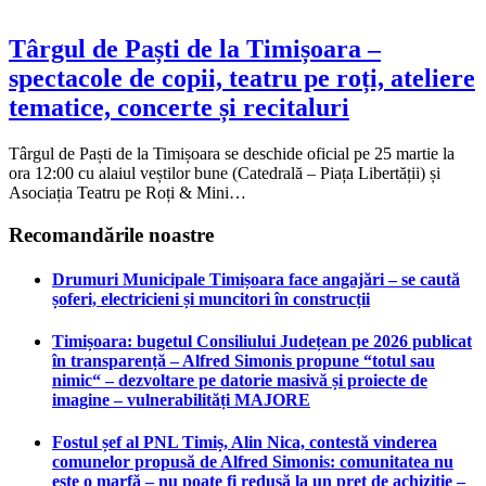
Târgul de Paști de la Timișoara –
spectacole de copii, teatru pe roți, ateliere
tematice, concerte și recitaluri
Târgul de Paști de la Timișoara se deschide oficial pe 25 martie la
ora 12:00 cu alaiul veștilor bune (Catedrală – Piața Libertății) și
Asociația Teatru pe Roți & Mini…
Recomandările noastre
Drumuri Municipale Timișoara face angajări – se caută
șoferi, electricieni și muncitori în construcții
Timișoara: bugetul Consiliului Județean pe 2026 publicat
în transparență – Alfred Simonis propune “totul sau
nimic“ – dezvoltare pe datorie masivă și proiecte de
imagine – vulnerabilități MAJORE
Fostul șef al PNL Timiș, Alin Nica, contestă vinderea
comunelor propusă de Alfred Simonis: comunitatea nu
este o marfă – nu poate fi redusă la un preț de achiziție –