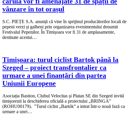
căruia vor fi amenajate 31 de spații de
vânzare în tot orașul
S.C. PIEȚE S.A. anunță că vine în sprijinul producătorilor locali de
pepeni verzi și galbeni prin organizarea evenimentului denumit
Festivalul Pepenilor. În Timișoara vor fi 31 de amplasamente,
destinate acestui…
Timișoara: turul ciclist Bartok până la
Szeged – proiect transfrontalier ca
urmare a unei finanțări din partea
Uniunii Europene
Asociația Bastion, Clubul Velocitas și Platan SE din Szeged invită
timișorenii la deschiderea oficială a proiectului „BRINGA”
(ROHU00179). ”Turul ciclist „Bartók” a intrat într-o nouă fază ca
urmare a unei…