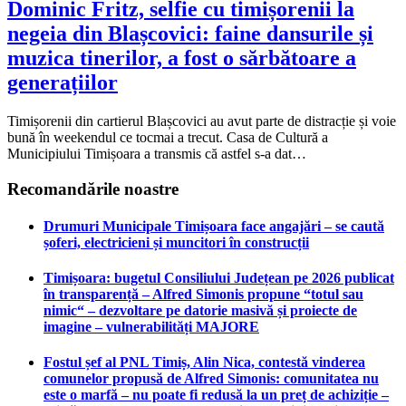
Dominic Fritz, selfie cu timișorenii la
negeia din Blașcovici: faine dansurile și
muzica tinerilor, a fost o sărbătoare a
generațiilor
Timișorenii din cartierul Blașcovici au avut parte de distracție și voie
bună în weekendul ce tocmai a trecut. Casa de Cultură a
Municipiului Timișoara a transmis că astfel s-a dat…
Recomandările noastre
Drumuri Municipale Timișoara face angajări – se caută
șoferi, electricieni și muncitori în construcții
Timișoara: bugetul Consiliului Județean pe 2026 publicat
în transparență – Alfred Simonis propune “totul sau
nimic“ – dezvoltare pe datorie masivă și proiecte de
imagine – vulnerabilități MAJORE
Fostul șef al PNL Timiș, Alin Nica, contestă vinderea
comunelor propusă de Alfred Simonis: comunitatea nu
este o marfă – nu poate fi redusă la un preț de achiziție –