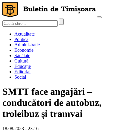
Actualitate
Politică
Administrație
Economie
Sănătate
Cultură
Educație
Editorial
Social
SMTT face angajări –
conducători de autobuz,
troleibuz și tramvai
18.08.2023 - 23:16