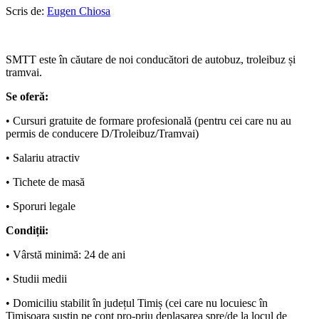
Scris de:
Eugen Chiosa
SMTT este în căutare de noi conducători de autobuz, troleibuz și
tramvai.
Se oferă:
• Cursuri gratuite de formare profesională (pentru cei care nu au
permis de conducere D/Troleibuz/Tramvai)
• Salariu atractiv
• Tichete de masă
• Sporuri legale
Condiții:
• Vârstă minimă: 24 de ani
• Studii medii
• Domiciliu stabilit în județul Timiș (cei care nu locuiesc în
Timișoara susțin pe cont pro-priu deplasarea spre/de la locul de