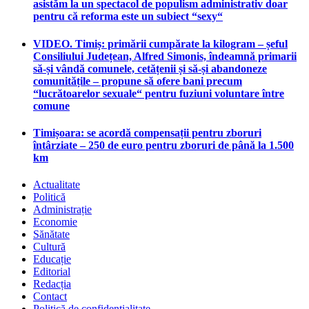
asistăm la un spectacol de populism administrativ doar
pentru că reforma este un subiect “sexy“
VIDEO. Timiș: primării cumpărate la kilogram – șeful
Consiliului Județean, Alfred Simonis, îndeamnă primarii
să-și vândă comunele, cetățenii și să-și abandoneze
comunitățile – propune să ofere bani precum
“lucrătoarelor sexuale“ pentru fuziuni voluntare între
comune
Timișoara: se acordă compensații pentru zboruri
întârziate – 250 de euro pentru zboruri de până la 1.500
km
Actualitate
Politică
Administrație
Economie
Sănătate
Cultură
Educație
Editorial
Redacția
Contact
Politică de confidențialitate