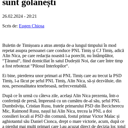
sunt golănești
26.02.2024 - 20:21
Scris de:
Eugen Chiosa
Buletin de Timișoara a atras atenția de-a lungul timpului în mod
repetat asupra persoanei care conduce PNL Timiș și CJ Timiș, adică
Alin Nica, pe care redacția noastră l-a poreclit, nu întâmplător,
“Țăranul“, fiind domiciliat în satul Dudeștii Noi, dar care între timp
a fost rebotezat “Pilosul Interlopilor“.
Ei bine, pierderea unor primari ai PNL Timiș care au trecut la PSD
Timiș, l-a făcut pe șeful PNL Timiș, Alin Nica, să-și dezvăluie, din
nou, personalitatea tenebroasă, nefrecventabilă.
După ce în urmă cu câteva zile, același Alin Nica prezenta, într-o
conferință de presă, împreună cu un cumătru de-al său, șeful PNL
Dumbrăvița, Cristian Rusu, fratele primarului PSD din Becicherecu
Mic, Raimond Rusu, nașul lui Alin Nica, trecea la PNL a doi
consilieri locali ai PSD din comună, fostul primar Victor Malac și
aghiotantul său Daniel Cionca, drept o mare victorie, acum, după ce
a pierdut mai mulți primari care l-au acuzat direct de decizia lor, totul