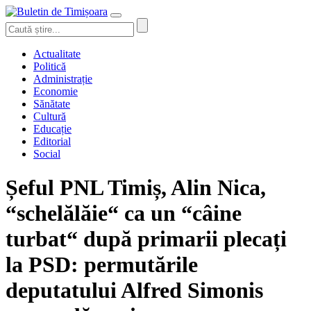
Actualitate
Politică
Administrație
Economie
Sănătate
Cultură
Educație
Editorial
Social
Șeful PNL Timiș, Alin Nica,
“schelălăie“ ca un “câine
turbat“ după primarii plecați
la PSD: permutările
deputatului Alfred Simonis