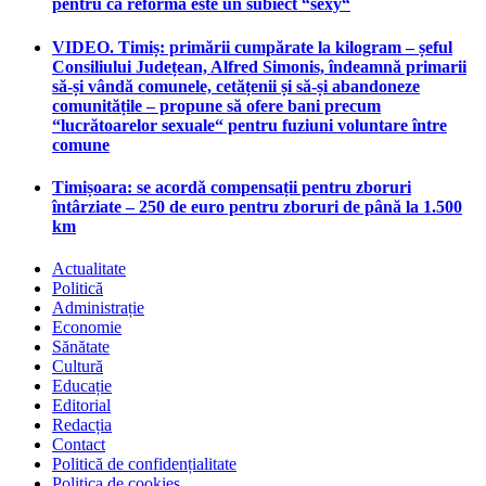
pentru că reforma este un subiect “sexy“
VIDEO. Timiș: primării cumpărate la kilogram – șeful
Consiliului Județean, Alfred Simonis, îndeamnă primarii
să-și vândă comunele, cetățenii și să-și abandoneze
comunitățile – propune să ofere bani precum
“lucrătoarelor sexuale“ pentru fuziuni voluntare între
comune
Timișoara: se acordă compensații pentru zboruri
întârziate – 250 de euro pentru zboruri de până la 1.500
km
Actualitate
Politică
Administrație
Economie
Sănătate
Cultură
Educație
Editorial
Redacția
Contact
Politică de confidențialitate
Politica de cookies