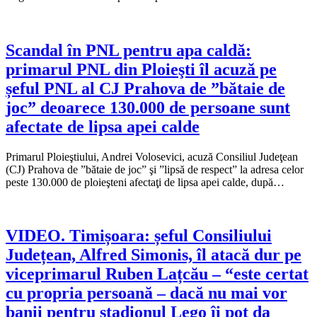
Scandal în PNL pentru apa caldă:
primarul PNL din Ploieşti îl acuză pe
șeful PNL al CJ Prahova de ”bătaie de
joc” deoarece 130.000 de persoane sunt
afectate de lipsa apei calde
Primarul Ploieştiului, Andrei Volosevici, acuză Consiliul Judeţean
(CJ) Prahova de ”bătaie de joc” şi ”lipsă de respect” la adresa celor
peste 130.000 de ploieşteni afectaţi de lipsa apei calde, după…
VIDEO. Timișoara: șeful Consiliului
Județean, Alfred Simonis, îl atacă dur pe
viceprimarul Ruben Lațcău – “este certat
cu propria persoană – dacă nu mai vor
banii pentru stadionul Lego îi pot da