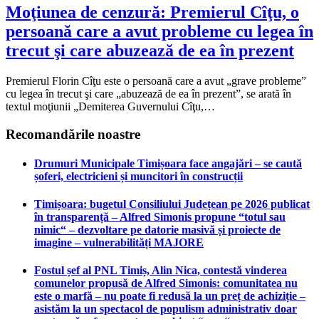
Moţiunea de cenzură: Premierul Cîţu, o
persoană care a avut probleme cu legea în
trecut şi care abuzează de ea în prezent
Premierul Florin Cîţu este o persoană care a avut „grave probleme”
cu legea în trecut şi care „abuzează de ea în prezent”, se arată în
textul moţiunii „Demiterea Guvernului Cîţu,…
Recomandările noastre
Drumuri Municipale Timișoara face angajări – se caută
șoferi, electricieni și muncitori în construcții
Timișoara: bugetul Consiliului Județean pe 2026 publicat
în transparență – Alfred Simonis propune “totul sau
nimic“ – dezvoltare pe datorie masivă și proiecte de
imagine – vulnerabilități MAJORE
Fostul șef al PNL Timiș, Alin Nica, contestă vinderea
comunelor propusă de Alfred Simonis: comunitatea nu
este o marfă – nu poate fi redusă la un preț de achiziție –
asistăm la un spectacol de populism administrativ doar