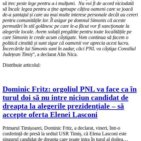
să trec peste lege pentru a-i mulțumi. Nu voi fi de acord niciodată
să încalc legea pentru a ține aproape câțiva oameni care se joacă
de-a șantajul și care au mai multe interese personale decât au cereri
pentru comunitățile lor. Îl asigur pe domnul Simonis că aceste
permutări în stil golănesc pe care le-a făcut vor fi sancționate la
alegerile locale. Avem soluții pregătite pentru toate localitățile pe
care Simonis le crede acum câștigate. Vom continua să facem o
politică cinstită și sunt sigur că oamenii vor aprecia acest lucru.
Încercările lui Simonis sunt în zadar, căci PNL va câștiga Consiliul
Județean Timiș
“, a declarat Alin Nica.
Distribuie articolul:
Dominic Fritz: orgoliul PNL va face ca în
turul doi să nu intre niciun candidat de
dreapta la alegerile prezidențiale – să
accepte oferta Elenei Lasconi
Primarul Timișoarei, Dominic Fritz, a declarat, vineri, într-o
conferință de presă la sediul USR Timiș, că Elena Lasconi este
singurul candidat de dreapta care poate intra în turul al doilea…