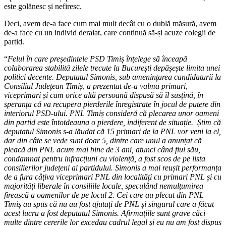
este golănesc și nefiresc.
Deci, avem de-a face cum mai mult decât cu o dublă măsură, avem
de-a face cu un individ deraiat, care continuă să-și acuze colegii de
partid.
“
Felul în care președintele PSD Timiș înțelege să înceapă
colaborarea stabilită zilele trecute la București depășește limita unei
politici decente. Deputatul Simonis, sub amenințarea candidaturii la
Consiliul Județean Timiș, a prezentat de-a valma primari,
viceprimari și cam orice altă persoană dispusă să îl susțină, în
speranța că va recupera pierderile înregistrate în jocul de putere din
interiorul PSD-ului. PNL Timiș consideră că plecarea unor oameni
din partid este întotdeauna o pierdere, indiferent de situație. Știm că
deputatul Simonis s-a lăudat că 15 primari de la PNL vor veni la el,
dar din câte se vede sunt doar 5, dintre care unul a anunțat că
pleacă din PNL acum mai bine de 3 ani, atunci când fiul său,
condamnat pentru infracțiuni cu violență, a fost scos de pe lista
consilierilor județeni ai partidului. Simonis a mai reușit performanța
de a fura câțiva viceprimari PNL din localități cu primari PNL și cu
majorități liberale în consiliile locale, speculând nemulțumirea
firească a oamenilor de pe locul 2. Cei care au plecat din PNL
Timiș au spus că nu au fost ajutați de PNL și singurul care a făcut
acest lucru a fost deputatul Simonis. Afirmațiile sunt grave căci
multe dintre cererile lor excedau cadrul legal și eu nu am fost dispus