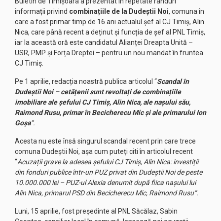
Buletin de Timișoara a prezentat în repetate rânduri
informații privind
combinațiile de la Dudeștii Noi
, comuna în
care a fost primar timp de 16 ani actualul șef al CJ Timiș, Alin
Nica, care până recent a deținut și funcția de șef al PNL Timiș,
iar la această oră este candidatul Alianței Dreapta Unită –
USR, PMP și Forța Dreptei – pentru un nou mandat în fruntea
CJ Timiș.
Pe 1 aprilie, redacția noastră publica articolul “
Scandal în
Dudeștii Noi – cetățenii sunt revoltați de combinațiile
imobiliare ale șefului CJ Timiș, Alin Nica, ale nașului său,
Raimond Rusu, primar în Becicherecu Mic și ale primarului Ion
Goșa
“.
Acesta nu este însă singurul scandal recent prin care trece
comuna Dudeștii Noi, așa cum puteți citi în articolul recent
“
Acuzații grave la adesea șefului CJ Timiș, Alin Nica: investiții
din fonduri publice într-un PUZ privat din Dudeștii Noi de peste
10.000.000 lei – PUZ-ul Alexia denumit după fiica nașului lui
Alin Nica, primarul PSD din Becicherecu Mic, Raimond Rusu
“.
Luni, 15 aprilie, fost președinte al PNL Săcălaz, Sabin