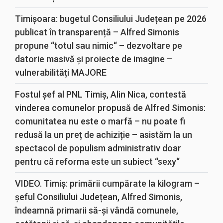
Timișoara: bugetul Consiliului Județean pe 2026
publicat în transparență – Alfred Simonis
propune “totul sau nimic“ – dezvoltare pe
datorie masivă și proiecte de imagine –
vulnerabilități MAJORE
Fostul șef al PNL Timiș, Alin Nica, contestă
vinderea comunelor propusă de Alfred Simonis:
comunitatea nu este o marfă – nu poate fi
redusă la un preț de achiziție – asistăm la un
spectacol de populism administrativ doar
pentru că reforma este un subiect “sexy“
VIDEO. Timiș: primării cumpărate la kilogram –
șeful Consiliului Județean, Alfred Simonis,
îndeamnă primarii să-și vândă comunele,