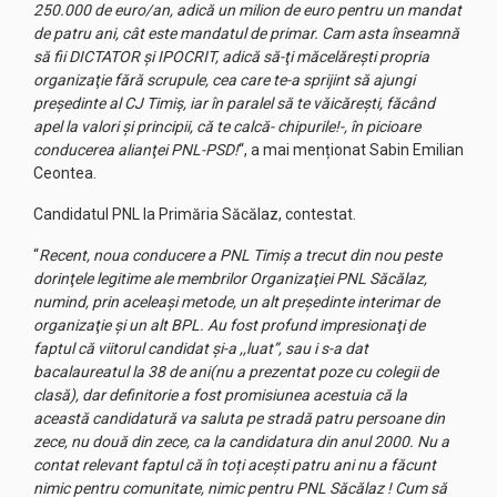
250.000 de euro/an, adică un milion de euro pentru un mandat
de patru ani, cât este mandatul de primar. Cam asta înseamnă
să fii DICTATOR şi IPOCRIT, adică să-ţi măcelăreşti propria
organizaţie fără scrupule, cea care te-a sprijint să ajungi
preşedinte al CJ Timiş, iar în paralel să te văicăreşti, făcând
apel la valori şi principii, că te calcă- chipurile!-, în picioare
conducerea alianţei PNL-PSD!
“, a mai menționat Sabin Emilian
Ceontea.
Candidatul PNL la Primăria Săcălaz, contestat.
“
Recent, noua conducere a PNL Timiş a trecut din nou peste
dorinţele legitime ale membrilor Organizaţiei PNL Săcălaz,
numind, prin aceleaşi metode, un alt preşedinte interimar de
organizaţie şi un alt BPL. Au fost profund impresionaţi de
faptul că viitorul candidat şi-a ,,luat”, sau i s-a dat
bacalaureatul la 38 de ani(nu a prezentat poze cu colegii de
clasă), dar definitorie a fost promisiunea acestuia că la
această candidatură va saluta pe stradă patru persoane din
zece, nu două din zece, ca la candidatura din anul 2000. Nu a
contat relevant faptul că în toți acești patru ani nu a făcunt
nimic pentru comunitate, nimic pentru PNL Săcălaz ! Cum să