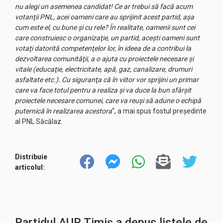
nu alegi un asemenea candidat! Ce ar trebui să facă acum
votanţii PNL, acei oameni care au sprijinit acest partid, aşa
cum este el, cu bune şi cu rele? În realitate, oamenii sunt cei
care construiesc o organizaţie, un partid, aceşti oameni sunt
votaţi datorită competenţelor lor, în ideea de a contribui la
dezvoltarea comunităţii, a o ajuta cu proiectele necesare şi
vitale (educaţie, electricitate, apă, gaz, canalizare, drumuri
asfaltate etc.). Cu siguranţa că în viitor vor sprijini un primar
care va face totul pentru a realiza şi va duce la bun sfârşit
proiectele necesare comunei, care va reuşi să adune o echipă
puternică în realizarea acestora
“, a mai spus fostul președinte
al PNL Săcălaz.
Distribuie
articolul:
Partidul AUR Timiș a depus listele de