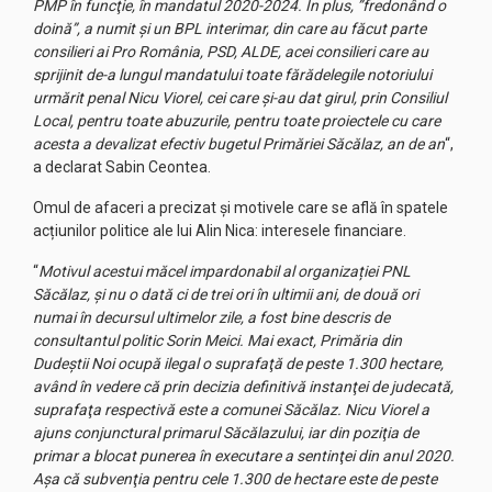
PMP în funcţie, în mandatul 2020-2024. În plus, ”fredonând o
doină”, a numit şi un BPL interimar, din care au făcut parte
consilieri ai Pro România, PSD, ALDE, acei consilieri care au
sprijinit de-a lungul mandatului toate fărădelegile notoriului
urmărit penal Nicu Viorel, cei care şi-au dat girul, prin Consiliul
Local, pentru toate abuzurile, pentru toate proiectele cu care
acesta a devalizat efectiv bugetul Primăriei Săcălaz, an de an
“,
a declarat Sabin Ceontea.
Omul de afaceri a precizat și motivele care se află în spatele
acțiunilor politice ale lui Alin Nica: interesele financiare.
“
Motivul acestui măcel impardonabil al organizației PNL
Săcălaz, și nu o dată ci de trei ori în ultimii ani, de două ori
numai în decursul ultimelor zile, a fost bine descris de
consultantul politic Sorin Meici. Mai exact, Primăria din
Dudeştii Noi ocupă ilegal o suprafaţă de peste 1.300 hectare,
având în vedere că prin decizia definitivă instanţei de judecată,
suprafaţa respectivă este a comunei Săcălaz. Nicu Viorel a
ajuns conjunctural primarul Săcălazului, iar din poziţia de
primar a blocat punerea în executare a sentinţei din anul 2020.
Aşa că subvenţia pentru cele 1.300 de hectare este de peste