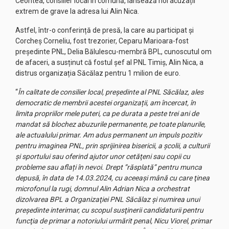
Ceontea, consilier local în comună, lansează noi acuzații
extrem de grave la adresa lui Alin Nica.
Astfel, într-o conferință de presă, la care au participat și
Corcheș Corneliu, fost trezorier, Ceparu Marioara-fost
președinte PNL, Delia Bălulescu-membră BPL, cunoscutul om
de afaceri, a susținut că fostul șef al PNL Timiș, Alin Nica, a
distrus organizația Săcălaz pentru 1 milion de euro.
“
În calitate de consilier local, președinte al PNL Săcălaz, ales
democratic de membrii acestei organizații, am încercat, în
limita propriilor mele puteri, ca pe durata a peste trei ani de
mandat să blochez abuzurile permanente, pe toate planurile,
ale actualului primar. Am adus permanent un impuls pozitiv
pentru imaginea PNL, prin sprijinirea bisericii, a şcolii, a culturii
şi sportului sau oferind ajutor unor cetăţeni sau copii cu
probleme sau aflați în nevoi. Drept ”răsplată” pentru munca
depusă, în data de 14.03.2024, cu aceeaşi mână cu care ţinea
microfonul la rugi, domnul Alin Adrian Nica a orchestrat
dizolvarea BPL a Organizaţiei PNL Săcălaz şi numirea unui
preşedinte interimar, cu scopul susţinerii candidaturii pentru
funcţia de primar a notoriului urmărit penal, Nicu Viorel, primar